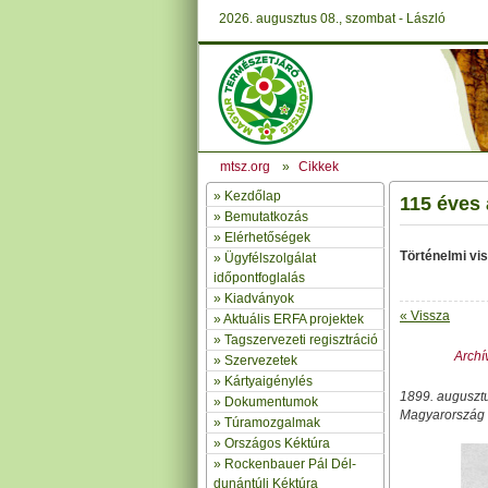
2026. augusztus 08., szombat - László
mtsz.org
»
Cikkek
»
Kezdőlap
115 éves
» Bemutatkozás
»
Elérhetőségek
Történelmi v
»
Ügyfélszolgálat
időpontfoglalás
»
Kiadványok
« Vissza
»
Aktuális ERFA projektek
»
Tagszervezeti regisztráció
Archív
»
Szervezetek
»
Kártyaigénylés
1899. augusztu
»
Dokumentumok
Magyarország 
»
Túramozgalmak
»
Országos Kéktúra
»
Rockenbauer Pál Dél-
dunántúli Kéktúra