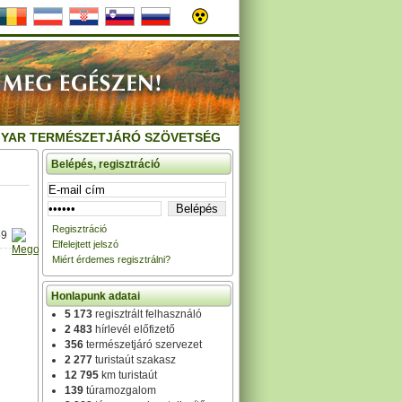
YAR TERMÉSZETJÁRÓ SZÖVETSÉG
Belépés, regisztráció
Regisztráció
59
Elfelejtett jelszó
Miért érdemes regisztrálni?
Honlapunk adatai
5 173
regisztrált felhasználó
2 483
hírlevél előfizető
356
természetjáró szervezet
2 277
turistaút szakasz
12 795
km turistaút
139
túramozgalom