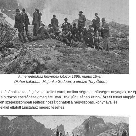
A menedékház helyének kitűzői 1898. május 19-én.
(Fehér kalapban Majunke Gedeon, a pipázó Téry Ödön.)
sulásának kezdetéig éveket kellett várni, amikor végre a szükséges anyagiak, az ép
 a birtokos szerződések megléte után 1898 júniusában
Pfinn József
tervei alapján
eon
szepesszombati építész hozzáfoghatott a négyszobás, konyhával és
ekkel ellátott turistaház megépítéséhez.