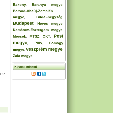
Bakony
Baranya megye
,
,
Borsod-Abaúj-Zemplén
megye
Budai-hegység
,
,
Budapest
Heves megye
,
,
Komárom-Esztergom megye
,
Pest
Mecsek
MTSZ
OKT
,
,
,
megye
Pilis
Somogy
,
,
Veszprém megye
megye
,
,
Zala megye
Kövess minket!
l az