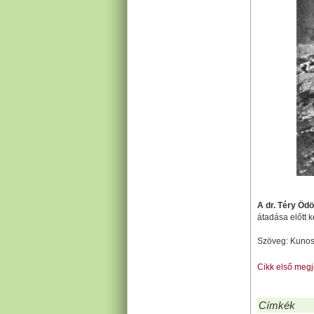
A dr. Téry Ödö
átadása előtt k
Szöveg: Kunos 
Cikk első meg
Címkék