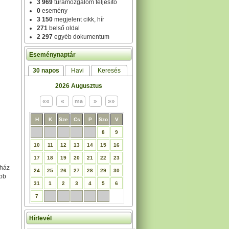
3 969
túramozgalom teljesítő
0
esemény
3 150
megjelent cikk, hír
271
belső oldal
2 297
egyéb dokumentum
Eseménynaptár
30 napos
Havi
Keresés
2026 Augusztus
H
K
Sze
Cs
P
Szo
V
8
9
10
11
12
13
14
15
16
17
18
19
20
21
22
23
ház
24
25
26
27
28
29
30
ebb
31
1
2
3
4
5
6
7
Hírlevél