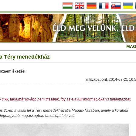
MAG
 a Téry menedékház
isszaemlékezés
mtszközpont, 2014-08-21 16:
 cikk; tartalmát tovább nem frissítjük, így az elavult információkat is tartalmazhat.
s 21-én avatták fel a Téry menedékházat a Magas-Tátrában, amely a korabeli
legnagyobb magasságban emelt épülete volt.