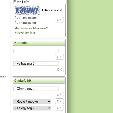
Feliratkozom
Leiratkozom
Miért érdemes feliratkozni?
Hírlevél archívum
Keresés
ítési
Címkefelhő