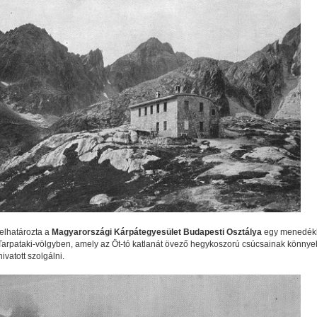
elhatározta a
Magyarországi Kárpátegyesület Budapesti Osztálya
egy menedék
-Tarpataki-völgyben, amely az Öt-tó katlanát övező hegykoszorú csúcsainak könny
ivatott szolgálni.