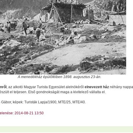
A menedékház épülőfélben 1898. augusztus 23-án.
nről
, az alkotó Magyar Turista Egyesület alelnökéről
elnevezett ház
néhány nappa
észült el teljesen. Első gondnokságát maga a kivitelező vállalta el.
Gábor, képek: Turisták Lapja/1900, MTE/25, MTE/40.
jelenése: 2014-08-21 13:50