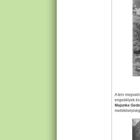
A terv megvaló
engedélyek és
Majunke Ged
mellékhelyiség