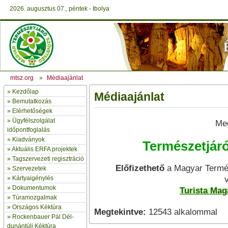
2026. augusztus 07., péntek - Ibolya
mtsz.org
»
Médiaajánlat
»
Kezdőlap
Médiaajánlat
» Bemutatkozás
»
Elérhetőségek
»
Ügyfélszolgálat
Meg
időpontfoglalás
»
Kiadványok
Természetjáró
»
Aktuális ERFA projektek
»
Tagszervezeti regisztráció
Előfizethető
a Magyar Termé
»
Szervezetek
»
Kártyaigénylés
»
Dokumentumok
Turista Mag
»
Túramozgalmak
»
Országos Kéktúra
Megtekintve:
12543 alkalommal
»
Rockenbauer Pál Dél-
dunántúli Kéktúra