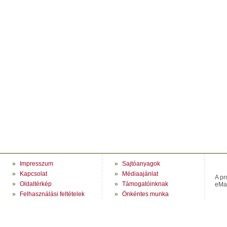
»
Impresszum
»
Sajtóanyagok
»
Kapcsolat
»
Médiaajánlat
A pr
»
Oldaltérkép
»
Támogatóinknak
eMag
»
Felhasználási feltételek
»
Önkéntes munka