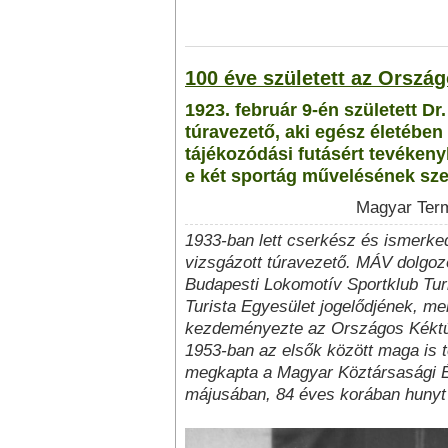
100 éve született az Orsz
1923. február 9-én született Dr
túravezető, aki egész életében
tájékozódási futásért tevékeny
e két sportág művelésének sze
Magyar Term
1933-ban lett cserkész és ismerked
vizsgázott túravezető. MÁV dolgoz
Budapesti Lokomotív Sportklub Tur
Turista Egyesület jogelődjének, me
kezdeményezte az Országos Kéktú
1953-ban az elsők között maga is 
megkapta a Magyar Köztársasági É
májusában, 84 éves korában hunyt 