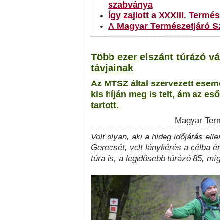
szabványa
Így zajlott a XXXIII. Termé
A Magyar Természetjáró Szö
Több ezer elszánt túrázó vá
távjainak
Az MTSZ által szervezett esemé
kis híján meg is telt, ám az es
tartott.
Magyar Term
Volt olyan, aki a hideg időjárás elle
Gerecsét, volt lánykérés a célba é
túra is, a legidősebb túrázó 85, míg