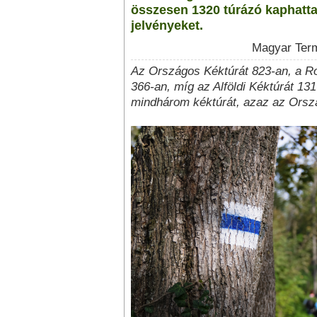
összesen 1320 túrázó kaphatt
jelvényeket.
Magyar Term
Az Országos Kéktúrát 823-an, a Ro
366-an, míg az Alföldi Kéktúrát 131
mindhárom kéktúrát, azaz az Orsz