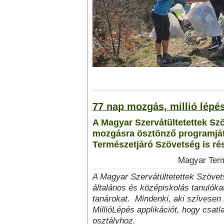
77 nap mozgás, millió lépé
A Magyar Szervátültetettek S
mozgásra ösztönző programját
Természetjáró Szövetség is rés
Magyar Term
A Magyar Szervátültetettek Szöve
általános és középiskolás tanulókat
tanárokat. Mindenki, aki szívesen s
MillióLépés applikációt, hogy csatl
osztályhoz.