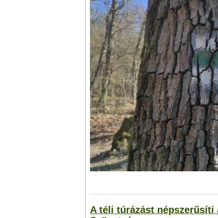
A téli túrázást népszerűsít