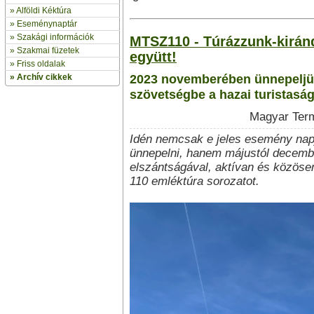
»
Alföldi Kéktúra
»
Eseménynaptár
» Szakági információk
MTSZ110 - Túrázzunk-kirán
»
Szakmai füzetek
együtt!
» Friss oldalak
»
Archív cikkek
2023 novemberében ünnepeljük
szövetségbe a hazai turistasá
Magyar Term
Idén nemcsak e jeles esemény nap
ünnepelni, hanem májustól december
elszántságával, aktívan és közösen
110 emléktúra sorozatot.