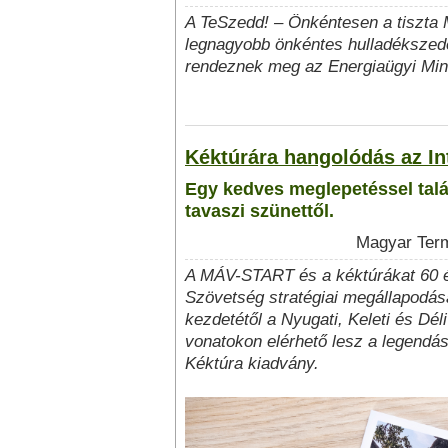
A TeSzedd! – Önkéntesen a tiszta
legnagyobb önkéntes hulladékszed
rendeznek meg az Energiaügyi Min
Kéktúrára hangolódás az In
Egy kedves meglepetéssel talá
tavaszi szünettől.
Magyar Term
A MÁV-START és a kéktúrákat 60 é
Szövetség stratégiai megállapodá
kezdetétől a Nyugati, Keleti és Déli
vonatokon elérhető lesz a legendá
Kéktúra kiadvány.