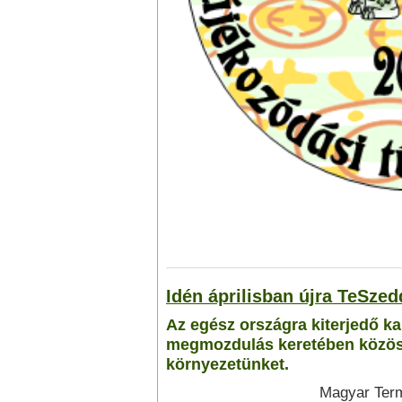
Idén áprilisban újra TeSzed
Az egész országra kiterjedő k
megmozdulás keretében közöse
környezetünket.
Magyar Term