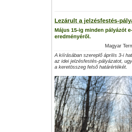
Lezárult a jelzésfestés-pály
Május 15-ig minden pályázót e-
eredményéről.
Magyar Term
A kiírásában szereplő április 3-i ha
az idei jelzésfestés-pályázatot, ug
a keretösszeg felső határértékét.