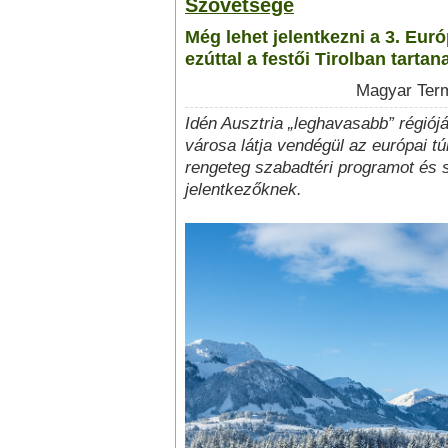
Szövetsége
Még lehet jelentkezni a 3. Eur
ezúttal a festői Tirolban tartan
Magyar Term
Idén Ausztria „leghavasabb” régiój
városa látja vendégül az európai tú
rengeteg szabadtéri programot és s
jelentkezőknek.