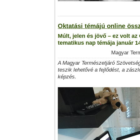
Oktatási témájú online öss
Múlt, jelen és jövő – ez volt az
tematikus nap témája január 1
Magyar Term
A Magyar Természetjáró Szövetség
teszik lehetővé a fejlődést, a zász
képzés.