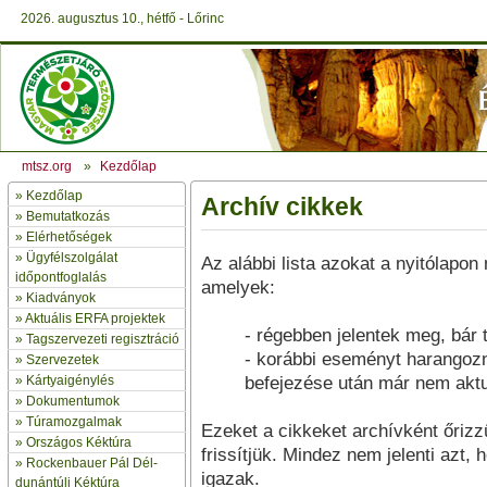
2026. augusztus 10., hétfő - Lőrinc
mtsz.org
»
Kezdőlap
»
Kezdőlap
Archív cikkek
» Bemutatkozás
»
Elérhetőségek
»
Ügyfélszolgálat
Az alábbi lista azokat a nyitólapon
időpontfoglalás
amelyek:
»
Kiadványok
»
Aktuális ERFA projektek
- régebben jelentek meg, bár t
»
Tagszervezeti regisztráció
- korábbi eseményt harangoz
»
Szervezetek
»
Kártyaigénylés
befejezése után már nem aktu
»
Dokumentumok
»
Túramozgalmak
Ezeket a cikkeket archívként őriz
»
Országos Kéktúra
frissítjük. Mindez nem jelenti azt,
»
Rockenbauer Pál Dél-
igazak.
dunántúli Kéktúra