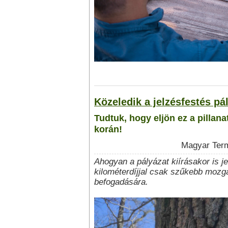
Közeledik a jelzésfestés pál
Tudtuk, hogy eljön ez a pillana
korán!
Magyar Term
Ahogyan a pályázat kiírásakor is j
kilométerdíjjal csak szűkebb mozg
befogadására.