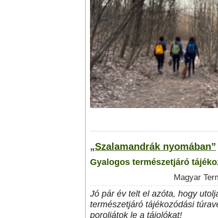
„Szalamandrák nyomában”
Gyalogos természetjáró tájéko
Magyar Term
Jó pár év telt el azóta, hogy uto
természetjáró tájékozódási túrav
poroljátok le a tájolókat!