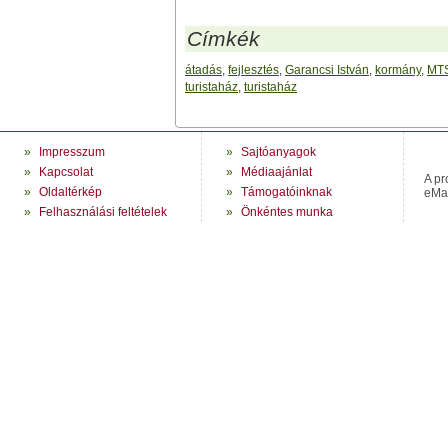
Címkék
átadás
,
fejlesztés
,
Garancsi István
,
kormány
,
MT
turistaház
,
turistaház
»
Impresszum
»
Sajtóanyagok
»
Kapcsolat
»
Médiaajánlat
A pr
»
Oldaltérkép
»
Támogatóinknak
eMag
»
Felhasználási feltételek
»
Önkéntes munka