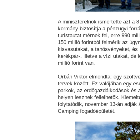
A miniszterelnök ismertette azt a 
kormány biztosítja a pénzügyi forr
turistautat mérnek fel, erre 990 mil
150 millió forintból felmérik az úgy
kisvasutakat, a tanösvényeket, és
kerékpár-, illetve a vízi utakat, de
millió forint van.
Orbán Viktor elmondta: egy szoftve
tervek között. Ez valójában egy es
parkok, az erdőgazdálkodások és a
helyen lesznek fellelhetők. Kiemelte
folytatódik, november 13-án adják
Camping fogadóépületét.