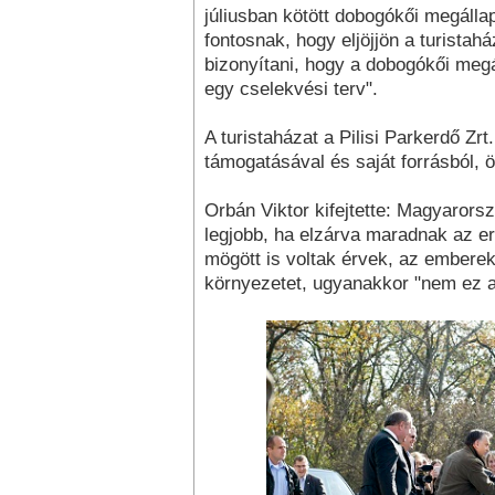
júliusban kötött dobogókői megállapo
fontosnak, hogy eljöjjön a turistah
bizonyítani, hogy a dobogókői meg
egy cselekvési terv".
A turistaházat a Pilisi Parkerdő Zr
támogatásával és saját forrásból, ös
Orbán Viktor kifejtette: Magyarors
legjobb, ha elzárva maradnak az er
mögött is voltak érvek, az embere
környezetet, ugyanakkor "nem ez a 