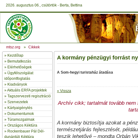
2026. augusztus 06., csütörtök - Berta, Bettina
mtsz.org
»
Cikkek
»
Kezdőlap
A kormány pénzügyi forrást nyú
» Bemutatkozás
»
Elérhetőségek
A Som-hegyi turistaház átadása
»
Ügyfélszolgálat
időpontfoglalás
»
Kiadványok
»
Aktuális ERFA projektek
« Vissza
»
Tagszervezeti regisztráció
»
Szervezetek
Archív cikk; tartalmát tovább nem fr
»
Kártyaigénylés
tart
»
Dokumentumok
»
Túramozgalmak
A kormány biztosítja azokat a pénz
»
Országos Kéktúra
természetjárás fejlesztését, példáu
»
Rockenbauer Pál Dél-
teszik lehetővé – mondta Orbán Vik
dunántúli Kéktúra