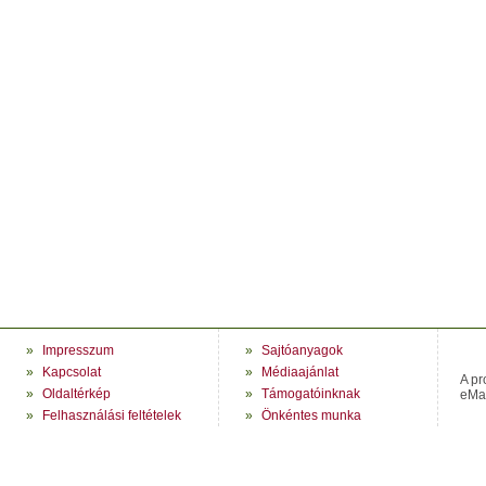
»
Impresszum
»
Sajtóanyagok
»
Kapcsolat
»
Médiaajánlat
A pr
»
Oldaltérkép
»
Támogatóinknak
eMag
»
Felhasználási feltételek
»
Önkéntes munka