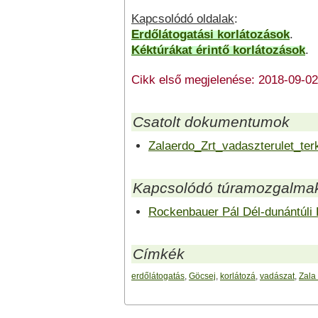
Kapcsolódó oldalak
:
Erdőlátogatási korlátozások
.
Kéktúrákat érintő korlátozások
.
Cikk első megjelenése: 2018-09-02
Csatolt dokumentumok
Zalaerdo_Zrt_vadaszterulet_ter
Kapcsolódó túramozgalma
Rockenbauer Pál Dél-dunántúli 
Címkék
erdőlátogatás
,
Göcsej
,
korlátozá
,
vadászat
,
Zala