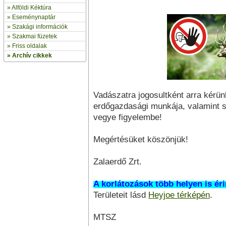
»
Alföldi Kéktúra
»
Eseménynaptár
» Szakági információk
»
Szakmai füzetek
» Friss oldalak
»
Archív cikkek
Vadászatra jogosultként arra kérü
erdőgazdasági munkája, valamint 
vegye figyelembe!
Megértésüket köszönjük!
Zalaerdő Zrt.
A korlátozások több helyen is é
Területeit lásd
Heyjoe térképén
.
MTSZ