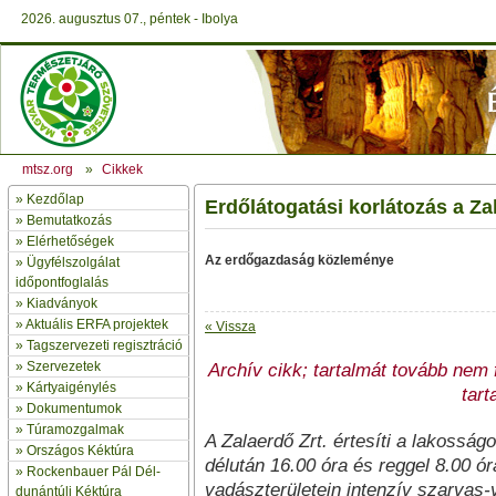
2026. augusztus 07., péntek - Ibolya
mtsz.org
»
Cikkek
»
Kezdőlap
Erdőlátogatási korlátozás a Zal
» Bemutatkozás
»
Elérhetőségek
Az erdőgazdaság közleménye
»
Ügyfélszolgálat
időpontfoglalás
»
Kiadványok
»
Aktuális ERFA projektek
« Vissza
»
Tagszervezeti regisztráció
»
Szervezetek
Archív cikk; tartalmát tovább nem fr
»
Kártyaigénylés
tart
»
Dokumentumok
»
Túramozgalmak
A Zalaerdő Zrt. értesíti a lakossá
»
Országos Kéktúra
délután 16.00 óra és reggel 8.00 ó
»
Rockenbauer Pál Dél-
vadászterületein intenzív szarvas-v
dunántúli Kéktúra