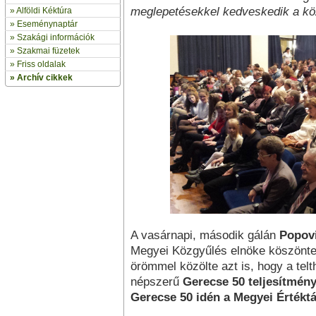
meglepetésekkel kedveskedik a k
»
Alföldi Kéktúra
»
Eseménynaptár
» Szakági információk
»
Szakmai füzetek
» Friss oldalak
»
Archív cikkek
A vasárnapi, második gálán
Popov
Megyei Közgyűlés elnöke köszönte
örömmel közölte azt is, hogy a telt
népszerű
Gerecse 50 teljesítmény
Gerecse 50 idén a Megyei Értéktár