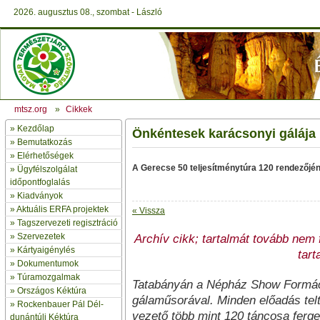
2026. augusztus 08., szombat - László
mtsz.org
»
Cikkek
»
Kezdőlap
Önkéntesek karácsonyi gálája
» Bemutatkozás
»
Elérhetőségek
A Gerecse 50 teljesítménytúra 120 rendezőjén
»
Ügyfélszolgálat
időpontfoglalás
»
Kiadványok
»
Aktuális ERFA projektek
« Vissza
»
Tagszervezeti regisztráció
»
Szervezetek
Archív cikk; tartalmát tovább nem fr
»
Kártyaigénylés
tart
»
Dokumentumok
»
Túramozgalmak
Tatabányán a Népház Show Formáci
»
Országos Kéktúra
gálaműsorával. Minden előadás telt
»
Rockenbauer Pál Dél-
vezető több mint 120 táncosa ferg
dunántúli Kéktúra