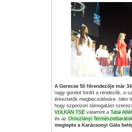
A Gerecse 50 főrendezője már 34
nagy gondot fordít a rendezők, a s
érkeztetők megbecsülésére. Idén fe
hogy szponzori támogatást szerez
VULKÁN TSE
valamint a
T
atai Atl
és az
Oroszlányi Természetbaráto
meglepte a Karácsonyi Gála belé