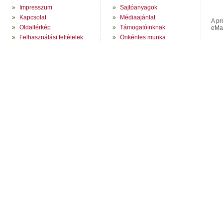
»
Impresszum
»
Sajtóanyagok
»
Kapcsolat
»
Médiaajánlat
A pr
»
Oldaltérkép
»
Támogatóinknak
eMag
»
Felhasználási feltételek
»
Önkéntes munka