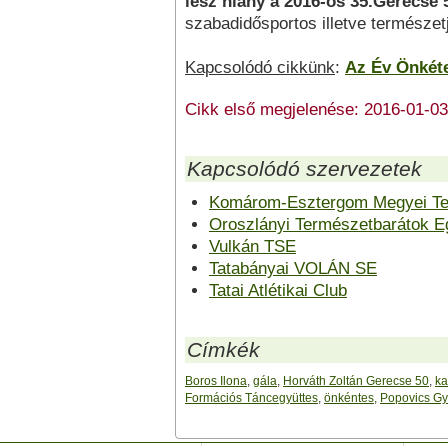
lesz hiány a 2016-os 35.Gerecse 
szabadidősportos illetve természe
Kapcsolódó cikkünk
:
Az Év Önkéte
Cikk első megjelenése: 2016-01-03
Kapcsolódó szervezetek
Komárom-Esztergom Megyei Te
Oroszlányi Természetbarátok E
Vulkán TSE
Tatabányai VOLÁN SE
Tatai Atlétikai Club
Címkék
Boros Ilona
,
gála
,
Horváth Zoltán Gerecse 50
,
ka
Formációs Táncegyüttes
,
önkéntes
,
Popovics Gy