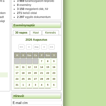
nt a
3 969
túramozgalom teljesítő
0
esemény
3 150
megjelent cikk, hír
teken
271
belső oldal
radt
2 297
egyéb dokumentum
sági
Eseménynaptár
30 napos
Havi
Keresés
2026 Augusztus
H
K
Sze
Cs
P
Szo
V
7
8
9
10
11
12
13
14
15
16
17
18
19
20
21
22
23
24
25
26
27
28
29
30
31
1
2
3
4
5
6
Hírlevél