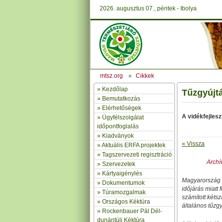
2026. augusztus 07., péntek - Ibolya
mtsz.org
»
Cikkek
»
Kezdőlap
Tűzgyújtá
» Bemutatkozás
»
Elérhetőségek
A vidékfejlesz
»
Ügyfélszolgálat
időpontfoglalás
»
Kiadványok
« Vissza
»
Aktuális ERFA projektek
»
Tagszervezeti regisztráció
Archív
»
Szervezetek
»
Kártyaigénylés
Magyarország 
»
Dokumentumok
időjárás miatt 
»
Túramozgalmak
számított kétsz
»
Országos Kéktúra
általános tűzgyú
»
Rockenbauer Pál Dél-
dunántúli Kéktúra