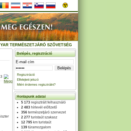
YAR TERMÉSZETJÁRÓ SZÖVETSÉG
Belépés, regisztráció
Regisztráció
13
Elfelejtett jelszó
Miért érdemes regisztrálni?
Honlapunk adatai
5 173
regisztrált felhasználó
2 483
hírlevél előfizető
356
természetjáró szervezet
iszter
2 277
turistaút szakasz
12 795
km turistaút
139
túramozgalom