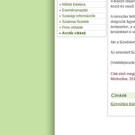
A tilalom idejé
»
Alföldi Kéktúra
közút és vasút 
»
Eseménynaptár
» Szakági információk
A miniszter fe
»
Szakmai füzetek
dolgozók figyel
árokparton, a 
» Friss oldalak
területeket is 
»
Archív cikkek
Aki a tűzvédel
Az elrendelt tű
(Vidékfejleszté
Cikk első meg
Módosítva: 20
Címkék
tűzgyújtási til