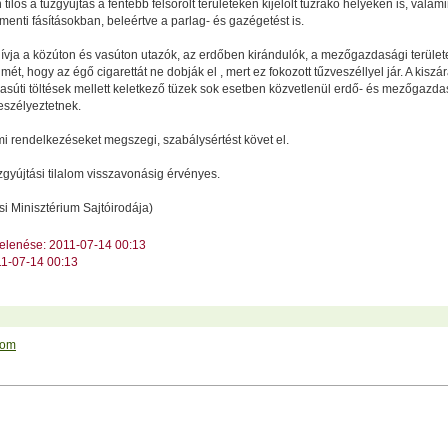
n tilos a tűzgyújtás a fentebb felsorolt területeken kijelölt tűzrakó helyeken is, valami
menti fásításokban, beleértve a parlag- és gazégetést is.
lhívja a közúton és vasúton utazók, az erdőben kirándulók, a mezőgazdasági terüle
mét, hogy az égő cigarettát ne dobják el , mert ez fokozott tűzveszéllyel jár. A kiszá
vasúti töltések mellett keletkező tüzek sok esetben közvetlenül erdő- és mezőgazda
veszélyeztetnek.
mi rendelkezéseket megszegi, szabálysértést követ el.
zgyújtási tilalom visszavonásig érvényes.
si Minisztérium Sajtóirodája)
jelenése: 2011-07-14 00:13
11-07-14 00:13
alom