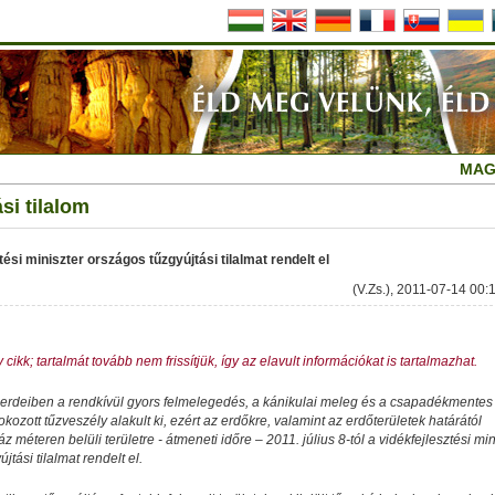
MAG
si tilalom
tési miniszter országos tűzgyújtási tilalmat rendelt el
(V.Zs.), 2011-07-14 00:
 cikk; tartalmát tovább nem frissítjük, így az elavult információkat is tartalmazhat.
erdeiben a rendkívül gyors felmelegedés, a kánikulai meleg és a csapadékmentes
fokozott tűzveszély alakult ki, ezért az erdőkre, valamint az erdőterületek határától
áz méteren belüli területre - átmeneti időre – 2011. július 8-tól a vidékfejlesztési min
jtási tilalmat rendelt el.