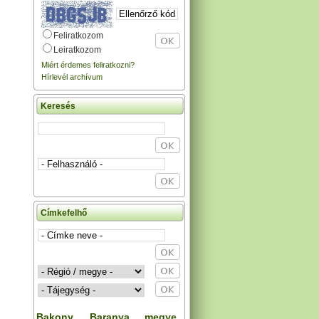
Feliratkozom
Leiratkozom
Miért érdemes feliratkozni?
Hírlevél archívum
Keresés
Címkefelhő
Bakony
Baranya megye
,
,