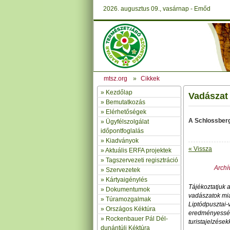
2026. augusztus 09., vasárnap - Emőd
mtsz.org
»
Cikkek
»
Kezdőlap
Vadászat 
» Bemutatkozás
»
Elérhetőségek
A Schlossberg
»
Ügyfélszolgálat
időpontfoglalás
»
Kiadványok
« Vissza
»
Aktuális ERFA projektek
»
Tagszervezeti regisztráció
Archív
»
Szervezetek
»
Kártyaigénylés
Tájékoztatjuk 
»
Dokumentumok
vadászatok mia
»
Túramozgalmak
Liptódpusztai-
»
Országos Kéktúra
eredményessége
»
Rockenbauer Pál Dél-
turistajelzések
dunántúli Kéktúra