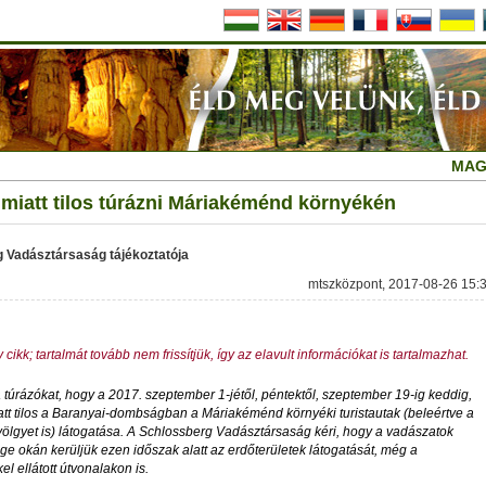
MAG
miatt tilos túrázni Máriakéménd környékén
 Vadásztársaság tájékoztatója
mtszközpont, 2017-08-26 15:
 cikk; tartalmát tovább nem frissítjük, így az elavult információkat is tartalmazhat.
a túrázókat, hogy a 2017. szeptember 1-jétől, péntektől, szeptember 19-ig keddig,
tt tilos a Baranyai-dombságban a Máriakéménd környéki turistautak (beleértve a
völgyet is) látogatása. A Schlossberg Vadásztársaság kéri, hogy a vadászatok
 okán kerüljük ezen időszak alatt az erdőterületek látogatását, még a
kel ellátott útvonalakon is.