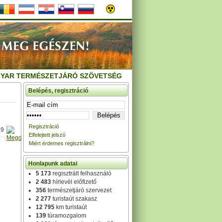
YAR TERMÉSZETJÁRÓ SZÖVETSÉG
Belépés, regisztráció
Regisztráció
39
Elfelejtett jelszó
Miért érdemes regisztrálni?
Honlapunk adatai
5 173
regisztrált felhasználó
2 483
hírlevél előfizető
356
természetjáró szervezet
2 277
turistaút szakasz
12 795
km turistaút
139
túramozgalom