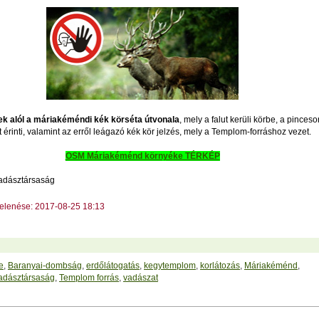
iek alól a máriakéméndi kék körséta útvonala
, mely a falut kerüli körbe, a pinceso
érinti, valamint az erről leágazó kék kör jelzés, mely a Templom-forráshoz vezet.
OSM Máriakéménd környéke TÉRKÉP
adásztársaság
jelenése: 2017-08-25 18:13
e
,
Baranyai-dombság
,
erdőlátogatás
,
kegytemplom
,
korlátozás
,
Máriakéménd
,
adásztársaság
,
Templom forrás
,
vadászat