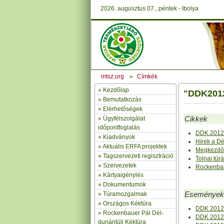
2026. augusztus 07., péntek - Ibolya
mtsz.org
»
Címkék
»
Kezdőlap
"DDK2012"
» Bemutatkozás
»
Elérhetőségek
Cikkek
»
Ügyfélszolgálat
időpontfoglalás
DDK 2012 
»
Kiadványok
Hírek a D
»
Aktuális ERFA projektek
Megkezdőd
»
Tagszervezeti regisztráció
Tolnai túr
»
Szervezetek
Rockenbau
»
Kártyaigénylés
»
Dokumentumok
Események
»
Túramozgalmak
»
Országos Kéktúra
DDK 2012 V
»
Rockenbauer Pál Dél-
DDK 2012 
dunántúli Kéktúra