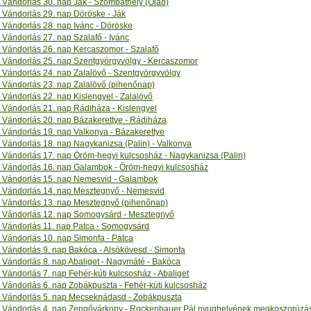
Vándorlás 30. nap Ják - Szombathely (Olad)
Vándorlás 29. nap Döröske - Ják
Vándorlás 28. nap Ivánc - Döröske
Vándorlás 27. nap Szalafő - Ivánc
Vándorlás 26. nap Kercaszomor - Szalafő
Vándorlás 25. nap Szentgyörgyvölgy - Kercaszomor
Vándorlás 24. nap Zalalövő - Szentgyörgyvölgy
Vándorlás 23. nap Zalalövő (pihenőnap)
Vándorlás 22. nap Kislengyel - Zalalövő
Vándorlás 21. nap Rádiháza - Kislengyel
Vándorlás 20. nap Bázakerettye - Rádiháza
Vándorlás 19. nap Valkonya - Bázakerettye
Vándorlás 18. nap Nagykanizsa (Palin) - Valkonya
Vándorlás 17. nap Öröm-hegyi kulcsosház - Nagykanizsa (Palin)
Vándorlás 16. nap Galambok - Öröm-hegyi kulcsosház
Vándorlás 15. nap Nemesvid - Galambok
Vándorlás 14. nap Mesztegnyő - Nemesvid
Vándorlás 13. nap Mesztegnyő (pihenőnap)
Vándorlás 12. nap Somogysárd - Mesztegnyő
Vándorlás 11. nap Patca - Somogysárd
Vándorlás 10. nap Simonfa - Patca
Vándorlás 9. nap Bakóca - Alsókövesd - Simonfa
Vándorlás 8. nap Abaliget - Nagymáté - Bakóca
ándorlás 7. nap Fehér-kúti kulcsosház - Abaliget
Vándorlás 6. nap Zobákpuszta - Fehér-kúti kulcsosház
Vándorlás 5. nap Mecseknádasd - Zobákpuszta
Vándorlás 4. nap Zengővárkony - Rockenbauer Pál nyughelyének megkoszorúzás