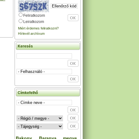
Feliratkozom
Leiratkozom
Miért érdemes feliratkozni?
Hírlevél archívum
Keresés
Címkefelhő
Bakony
Baranya megye
,
,