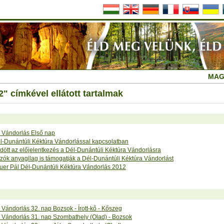
MAG
 címkével ellátott tartalmak
Vándorlás Első nap
él-Dunántúli Kéktúra Vándorlással kapcsolatban
ött az előjelentkezés a Dél-Dunántúli Kéktúra Vándorlásra
ázók anyagilag is támogatják a Dél-Dunántúli Kéktúra Vándorlást
er Pál Dél-Dunántúli Kéktúra Vándorlás 2012
ándorlás 32. nap Bozsok - Írott-kő - Kőszeg
Vándorlás 31. nap Szombathely (Olad) - Bozsok