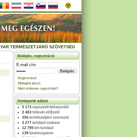
YAR TERMÉSZETJÁRÓ SZÖVETSÉG
Belépés, regisztráció
Regisztráció
Elfelejtett jelszó
Miért érdemes regisztrálni?
Honlapunk adatai
5 173
regisztrált felhasználó
2 483
hírlevél előfizető
356
természetjáró szervezet
2 277
turistaút szakasz
12 795
km turistaút
139
túramozgalom