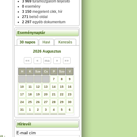
3 969
túramozgalom teljesítő
0
esemény
3 150
megjelent cikk, hír
271
belső oldal
2 297
egyéb dokumentum
Eseménynaptár
30 napos
Havi
Keresés
2026 Augusztus
H
K
Sze
Cs
P
Szo
V
7
8
9
10
11
12
13
14
15
16
17
18
19
20
21
22
23
24
25
26
27
28
29
30
31
1
2
3
4
5
6
Hírlevél
a -