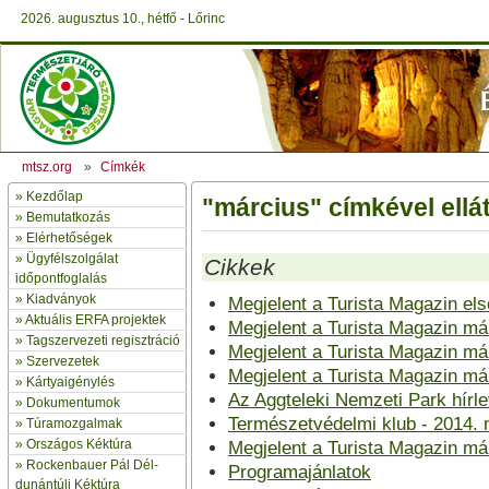
2026. augusztus 10., hétfő - Lőrinc
mtsz.org
»
Címkék
»
Kezdőlap
"március" címkével ellát
» Bemutatkozás
»
Elérhetőségek
»
Ügyfélszolgálat
Cikkek
időpontfoglalás
»
Kiadványok
Megjelent a Turista Magazin el
»
Aktuális ERFA projektek
Megjelent a Turista Magazin má
»
Tagszervezeti regisztráció
Megjelent a Turista Magazin má
»
Szervezetek
Megjelent a Turista Magazin má
»
Kártyaigénylés
Az Aggteleki Nemzeti Park hírle
»
Dokumentumok
Természetvédelmi klub - 2014. 
»
Túramozgalmak
»
Országos Kéktúra
Megjelent a Turista Magazin má
»
Rockenbauer Pál Dél-
Programajánlatok
dunántúli Kéktúra