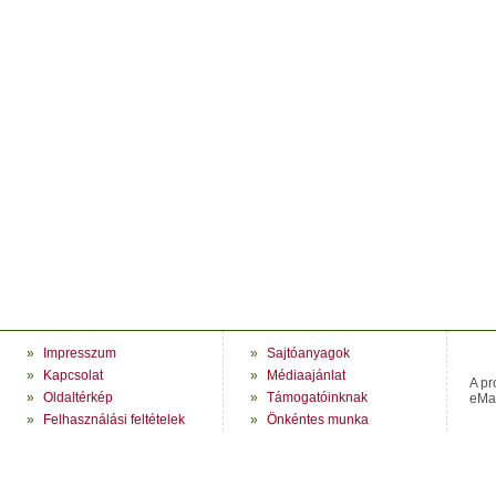
»
Impresszum
»
Sajtóanyagok
»
Kapcsolat
»
Médiaajánlat
A pr
»
Oldaltérkép
»
Támogatóinknak
eMag
»
Felhasználási feltételek
»
Önkéntes munka