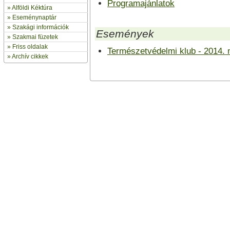
Programajánlatok
»
Alföldi Kéktúra
»
Eseménynaptár
» Szakági információk
Események
»
Szakmai füzetek
» Friss oldalak
Természetvédelmi klub - 2014. 
»
Archív cikkek