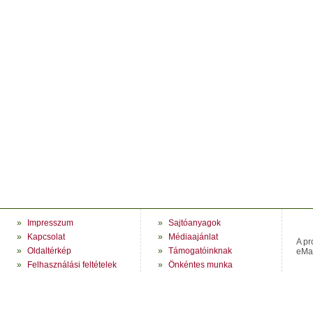
»
Impresszum
»
Sajtóanyagok
»
Kapcsolat
»
Médiaajánlat
A pr
»
Oldaltérkép
»
Támogatóinknak
eMag
»
Felhasználási feltételek
»
Önkéntes munka