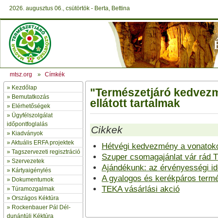
2026. augusztus 06., csütörtök - Berta, Bettina
mtsz.org
»
Címkék
»
Kezdőlap
"Természetjáró kedvez
» Bemutatkozás
ellátott tartalmak
»
Elérhetőségek
»
Ügyfélszolgálat
időpontfoglalás
Cikkek
»
Kiadványok
»
Aktuális ERFA projektek
Hétvégi kedvezmény a vonatok
»
Tagszervezeti regisztráció
Szuper csomagajánlat vár rád 
»
Szervezetek
Ajándékunk: az érvényességi i
»
Kártyaigénylés
A gyalogos és kerékpáros term
»
Dokumentumok
TEKA vásárlási akció
»
Túramozgalmak
»
Országos Kéktúra
»
Rockenbauer Pál Dél-
dunántúli Kéktúra