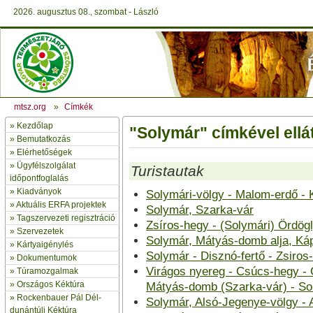
2026. augusztus 08., szombat - László
mtsz.org
»
Címkék
»
Kezdőlap
"Solymár" címkével ellá
» Bemutatkozás
»
Elérhetőségek
»
Ügyfélszolgálat
Turistautak
időpontfoglalás
»
Kiadványok
Solymári-völgy - Malom-erdő -
»
Aktuális ERFA projektek
Solymár, Szarka-vár
»
Tagszervezeti regisztráció
Zsíros-hegy - (Solymári) Ördög
»
Szervezetek
Solymár, Mátyás-domb alja, Káp
»
Kártyaigénylés
Solymár - Disznó-fertő - Zsiros
»
Dokumentumok
Virágos nyereg - Csúcs-hegy - 
»
Túramozgalmak
»
Országos Kéktúra
Mátyás-domb (Szarka-vár) - So
»
Rockenbauer Pál Dél-
Solymár, Alsó-Jegenye-völgy - 
dunántúli Kéktúra