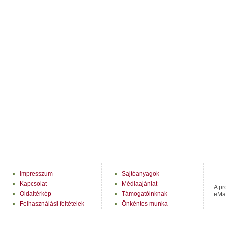
»
Impresszum
»
Sajtóanyagok
»
Kapcsolat
»
Médiaajánlat
A pr
»
Oldaltérkép
»
Támogatóinknak
eMag
»
Felhasználási feltételek
»
Önkéntes munka