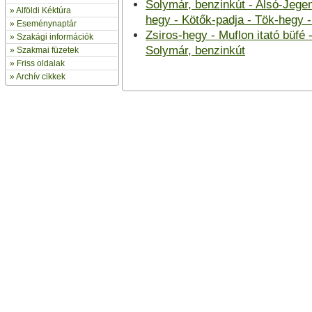
Solymár, benzinkút - Alsó-Jegen
»
Alföldi Kéktúra
hegy - Kötők-padja - Tök-hegy 
»
Eseménynaptár
Zsiros-hegy - Muflon itató büfé
» Szakági információk
Solymár, benzinkút
»
Szakmai füzetek
» Friss oldalak
»
Archív cikkek