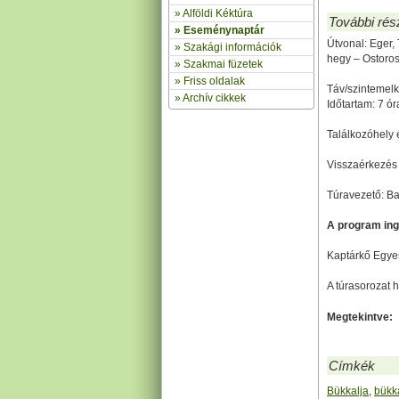
»
Alföldi Kéktúra
További rés
»
Eseménynaptár
Útvonal: Eger,
» Szakági információk
hegy – Ostoro
»
Szakmai füzetek
» Friss oldalak
Táv/szintemelk
»
Archív cikkek
Időtartam: 7 ór
Találkozóhely 
Visszaérkezés 
Túravezető: B
A program ing
Kaptárkő Egye
A túrasorozat 
Megtekintve:
Címkék
Bükkalja
,
bükka