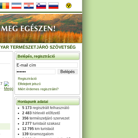
YAR TERMÉSZETJÁRÓ SZÖVETSÉG
Belépés, regisztráció
Regisztráció
57
Elfelejtett jelszó
Miért érdemes regisztrálni?
Honlapunk adatai
5 173
regisztrált felhasználó
2 483
hírlevél előfizető
356
természetjáró szervezet
2 277
turistaút szakasz
12 795
km turistaút
)
139
túramozgalom