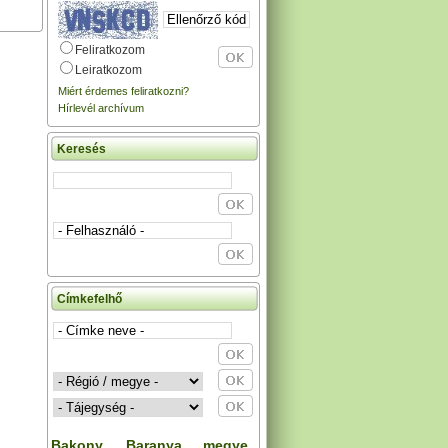
Feliratkozom
Leiratkozom
Miért érdemes feliratkozni?
Hírlevél archívum
Keresés
Címkefelhő
Bakony
Baranya megye
,
,