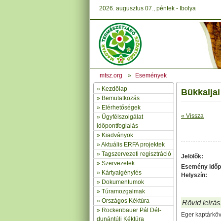
2026. augusztus 07., péntek - Ibolya
mtsz.org
»
Események
»
Kezdőlap
Bükkalja
» Bemutatkozás
»
Elérhetőségek
« Vissza
»
Ügyfélszolgálat
időpontfoglalás
»
Kiadványok
»
Aktuális ERFA projektek
»
Tagszervezeti regisztráció
Jelölők:
»
Szervezetek
Esemény időp
»
Kártyaigénylés
Helyszín:
»
Dokumentumok
»
Túramozgalmak
»
Országos Kéktúra
Rövid leírás
»
Rockenbauer Pál Dél-
Eger kaptárköv
dunántúli Kéktúra