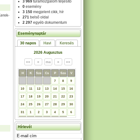
3 969
túramozgalom teljesítő
0
esemény
3 150
megjelent cikk, hír
Kerek-
271
belső oldal
2 297
egyéb dokumentum
Eseménynaptár
30 napos
Havi
Keresés
2026 Augusztus
H
K
Sze
Cs
P
Szo
V
7
8
9
10
11
12
13
14
15
16
17
18
19
20
21
22
23
24
25
26
27
28
29
30
31
1
2
3
4
5
6
Hírlevél