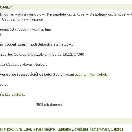
zletek:
 Tinódi tér – Almagyar-dűlő – Nyerges-tető kaptárkövei – Mész-hegy kaptárkövei – 
s, Csúnyamunka – Tájpince
edés: 13 km/300 m (könnyű túra)
a
és időpont: Eger, Tinódi Sebestyén tér; 9:00-kor
Egerbe: Ostorosról buszokkal (indulás: 16:12; 17:09)
aráz Csaba és Havasi Norbert
yenes, de regisztrációhoz kötött!
Jelentkezni
ezen a linken kehet
.
sület
híre
itt olvasható
.
1505 alkalommal
ljai kőkultúra
,
Eger
,
Heves megye
,
Kaptárkő Egyesület
,
kaptárkövek
,
Ostoros