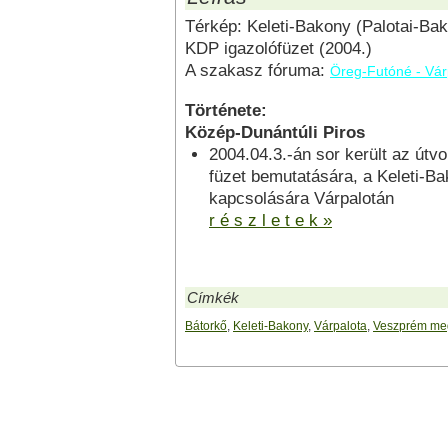
Térkép: Keleti-Bakony (Palotai-Bak
KDP igazolófüzet (2004.)
A szakasz fóruma:
Öreg-Futóné - Vár
Története:
Közép-Dunántúli Piros
2004.04.3.-án sor került az útv
füzet bemutatására, a Keleti-Ba
kapcsolására Várpalotán
r é s z l e t e k »
Címkék
Bátorkő
,
Keleti-Bakony
,
Várpalota
,
Veszprém me