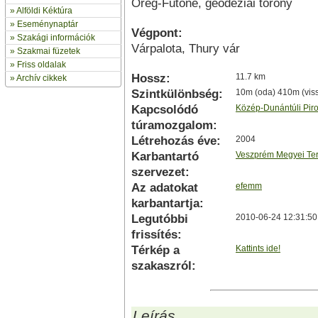
Öreg-Futóné, geodéziai torony
»
Alföldi Kéktúra
»
Eseménynaptár
Végpont:
» Szakági információk
Várpalota, Thury vár
»
Szakmai füzetek
» Friss oldalak
Hossz:
11.7 km
»
Archív cikkek
Szintkülönbség:
10m (oda) 410m (vis
Kapcsolódó
Közép-Dunántúli Pir
túramozgalom:
Létrehozás éve:
2004
Karbantartó
Veszprém Megyei Ter
szervezet:
Az adatokat
efemm
karbantartja:
Legutóbbi
2010-06-24 12:31:50
frissítés:
Térkép a
Kattints ide!
szakaszról:
Leírás