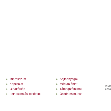
»
Impresszum
»
Sajtóanyagok
»
Kapcsolat
»
Médiaajánlat
A pr
»
Oldaltérkép
»
Támogatóinknak
eMag
»
Felhasználási feltételek
»
Önkéntes munka