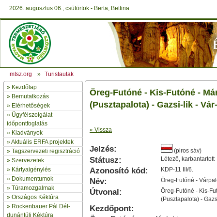
2026. augusztus 06., csütörtök - Berta, Bettina
mtsz.org
»
Turistautak
»
Kezdőlap
Öreg-Futóné - Kis-Futóné - Már
» Bemutatkozás
(Pusztapalota) - Gazsi-lik - Vár
»
Elérhetőségek
»
Ügyfélszolgálat
időpontfoglalás
« Vissza
»
Kiadványok
»
Aktuális ERFA projektek
Jelzés:
(piros sáv)
»
Tagszervezeti regisztráció
Státusz:
Létező, karbantartott
»
Szervezetek
»
Kártyaigénylés
Azonosító kód:
KDP-11 III/6.
»
Dokumentumok
Név:
Öreg-Futóné - Várpal
»
Túramozgalmak
Útvonal:
Öreg-Futóné - Kis-Fut
»
Országos Kéktúra
(Pusztapalota) - Gazsi
»
Rockenbauer Pál Dél-
Kezdőpont:
dunántúli Kéktúra