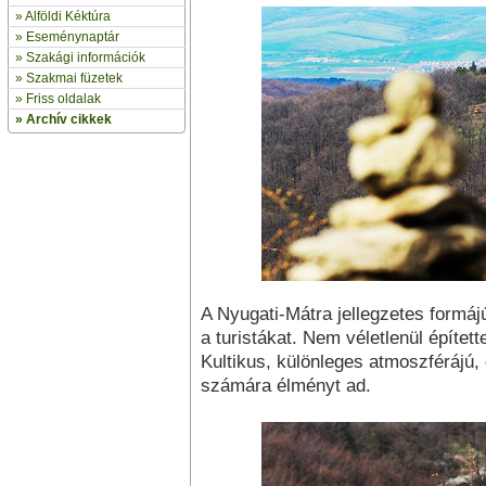
»
Alföldi Kéktúra
»
Eseménynaptár
» Szakági információk
»
Szakmai füzetek
» Friss oldalak
»
Archív cikkek
A Nyugati-Mátra jellegzetes formá
a turistákat. Nem véletlenül építet
Kultikus, különleges atmoszférájú
számára élményt ad.