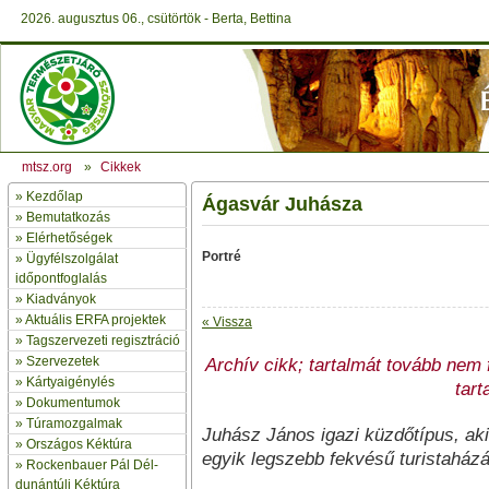
2026. augusztus 06., csütörtök - Berta, Bettina
mtsz.org
»
Cikkek
»
Kezdőlap
Ágasvár Juhásza
» Bemutatkozás
»
Elérhetőségek
Portré
»
Ügyfélszolgálat
időpontfoglalás
»
Kiadványok
»
Aktuális ERFA projektek
« Vissza
»
Tagszervezeti regisztráció
»
Szervezetek
Archív cikk; tartalmát tovább nem fr
»
Kártyaigénylés
tart
»
Dokumentumok
»
Túramozgalmak
Juhász János igazi küzdőtípus, aki
»
Országos Kéktúra
egyik legszebb fekvésű turistaházá
»
Rockenbauer Pál Dél-
dunántúli Kéktúra