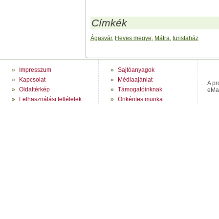
Címkék
Ágasvár
,
Heves megye
,
Mátra
,
turistaház
»
Impresszum
»
Sajtóanyagok
»
Kapcsolat
»
Médiaajánlat
A pr
»
Oldaltérkép
»
Támogatóinknak
eMag
»
Felhasználási feltételek
»
Önkéntes munka