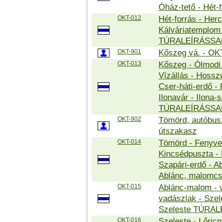
Óház-tető - Hét
OKT-012
Hét-forrás - Herc
Kálváriatemplom 
TÚRALEÍRÁSSA
OKT-901
Kőszeg vá. - OK
OKT-013
Kőszeg - Ólmodi ú
Vízállás - Hoss
Cser-háti-erdő - 
Ilonavár - Ilona-
TÚRALEÍRÁSSA
OKT-902
Tömörd, autóbus
útszakasz
OKT-014
Tömörd - Fenyves
Kincsédpuszta - 
Szapári-erdő - Ab
Ablánc, malomc
OKT-015
Ablánc-malom - 
vadászlak - Szel
Szeleste TÚRAL
OKT-016
Szeleste - Lőricn