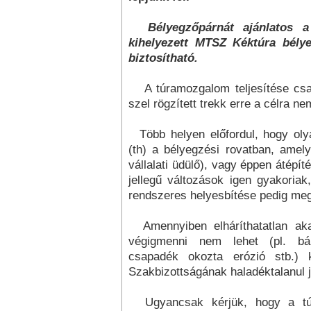
Bélyegzőpárnát ajánlatos a 
kihelyezett MTSZ Kéktúra bély
biztosítható.
A túramozgalom teljesítése csa
szel rögzített trekk erre a célra n
Több helyen előfordul, hogy olya
(th) a bélyegzési rovatban, amel
vállalati üdülő), vagy éppen átépít
jellegű változások igen gyakoria
rendszeres helyesbítése pedig meg
Amennyiben elháríthatatlan akad
végigmenni nem lehet (pl. bán
csapadék okozta erózió stb.)
Szakbizottságának haladéktalanul j
Ugyancsak kérjük, hogy a túrá