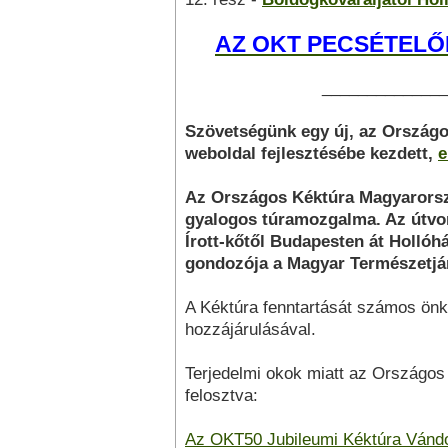
AZ OKT PECSÉTELŐ
______________
Szövetségünk egy új, az Országo
weboldal fejlesztésébe kezdett,
e
Az Országos Kéktúra Magyarorsz
gyalogos túramozgalma. Az útvon
Írott-kőtől Budapesten át Holló
gondozója a Magyar Természetjá
A Kéktúra fenntartását számos önk
hozzájárulásával.
Terjedelmi okok miatt az Országos 
felosztva:
Az OKT50 Jubileumi Kéktúra Vándo