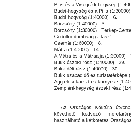
Pilis és a Visegrádi-hegység (1:4
Budai-hegység és a Pilis (1:3000
Budai-hegység (1:40000) 6.
Börzsöny (1:40000) 5.
Börzsöny (1:30000) Térkép-Cente
Gödöllői-dombság (atlasz)
Cserhát (1:60000) 8.
Mátra (1:40000) 14.
A Mátra és a Mátraalja (1:30000) 
Bükk északi rész (1:40000) 29.
Bükk déli rész (1:40000) 30.
Bükk szabadidő és turistatérképe
Aggteleki karszt és környéke (1:4
Zempléni-hegység északi rész (1:
Az Országos Kéktúra útvonala
követhető ked­vező méretarány
használható a kétkötetes Országos 