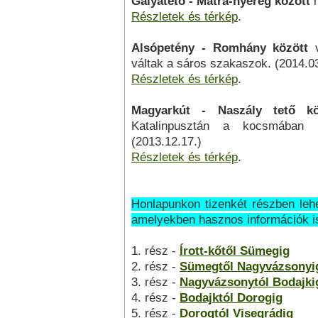
Galyatető - Mátra-nyereg között
m
Részletek és térkép
.
Alsópetény - Romhány között
v
váltak a sáros szakaszok. (2014.03
Részletek és térkép
.
Magyarkút - Naszály tető kö
Katalinpusztán a kocsmában 
(2013.12.17.)
Részletek és térkép
.
Honlapunkon tizenkét részben lehe
amelyekben hasznos információk is
1. rész -
Írott-kőtől Sümegig
2. rész -
Sümegtől Nagyvázsonyi
3. rész -
Nagyvázsonytól Bodajki
4. rész -
Bodajktól Dorogig
5. rész -
Dorogtól Visegrádig