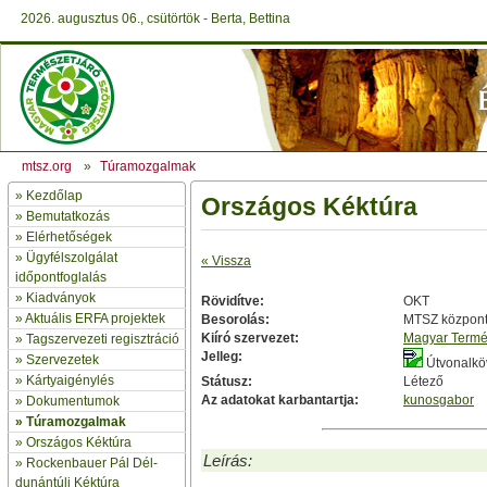
2026. augusztus 06., csütörtök - Berta, Bettina
mtsz.org
»
Túramozgalmak
»
Kezdőlap
Országos Kéktúra
» Bemutatkozás
»
Elérhetőségek
»
Ügyfélszolgálat
« Vissza
időpontfoglalás
»
Kiadványok
Rövidítve:
OKT
»
Aktuális ERFA projektek
Besorolás:
MTSZ központ 
Kiíró szervezet:
Magyar Termé
»
Tagszervezeti regisztráció
Jelleg:
»
Szervezetek
Útvonalkö
»
Kártyaigénylés
Státusz:
Létező
Az adatokat karbantartja:
kunosgabor
»
Dokumentumok
»
Túramozgalmak
»
Országos Kéktúra
Leírás:
»
Rockenbauer Pál Dél-
dunántúli Kéktúra