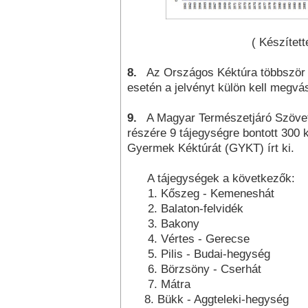
( Készített
8.
Az Országos Kéktúra többször is 
esetén a jelvényt külön kell megvás
9.
A Magyar Természetjáró Szövet
részére 9 tájegységre bontott 300 
Gyermek Kéktúrát (GYKT) írt ki.
A tájegységek a következők:
1. Kőszeg - Kemeneshát
2. Balaton-felvidék
3. Bakony
4. Vértes - Gerecse
5. Pilis - Budai-hegység
6. Börzsöny - Cserhát
7. Mátra
8. Bükk - Aggteleki-hegység