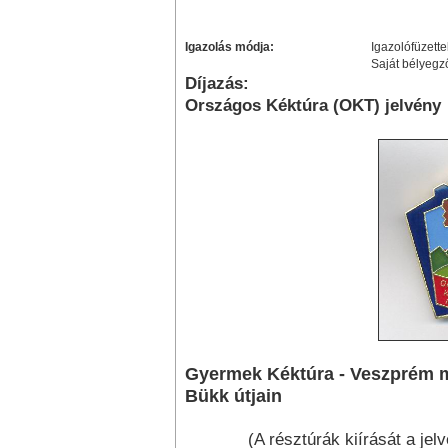
Igazolás módja:
Igazolófüzette
Saját bélyegz
Díjazás:
Országos Kéktúra (OKT) jelvény
Gyermek Kéktúra - Veszprém me
Bükk útjain
(A résztúrák kiírását a jel