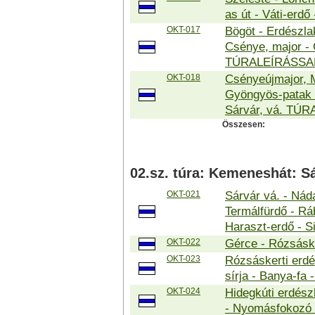
as út - Váti-erd
OKT-017
Bögöt - Erdészlak
Csénye, major -
TÚRALEÍRÁSSA
OKT-018
Csényeújmajor, M
Gyöngyös-patak -
Sárvár, vá. TÚ
Összesen:
02.sz. túra: Kemeneshát: S
OKT-021
Sárvár vá. - Nád
Termálfürdő - Rá
Haraszt-erdő - S
OKT-022
Gérce - Rózsásk
OKT-023
Rózsáskerti erd
sírja - Banya-fa 
OKT-024
Hidegkúti erdészh
- Nyomásfokozó -