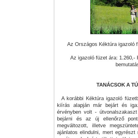
Az Országos Kéktúra igazoló f
Az igazoló füzet ára: 1.260,- 
bemutatás
TANÁCSOK A TÚ
A korábbi Kéktúra igazoló füzetb
kiírás alapján már bejárt és iga
érvényben volt - útvonalszakaszt
bejárni és az új ellenőrző po
megváltozott, illetve megszünt
ajánlatos elindulni, mert egyrészt