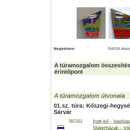
Megtekintve:
356538 alkal
A túramozgalom összesítés
érintőpont
A túramozgalom útvonala
01.sz. túra: Kőszegi-hegysé
Sárvár
OKT-011
Írott-kő - Vasfüg
Stájerházak - Vö