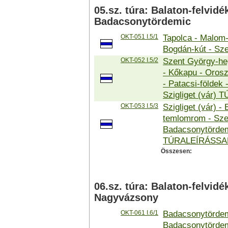
05.sz. túra: Balaton-felvidé
Badacsonytördemic
OKT-051 I.5/1
Tapolca - Malom-
Bogdán-kút - Sze
OKT-052 I.5/2
Szent György-heg
- Kőkapu - Orosz
- Patacsi-földek 
Szigliget (vár)
OKT-053 I.5/3
Szigliget (vár) -
temlomrom - Sze
Badacsonytördemi
TÚRALEÍRÁSSA
Összesen:
06.sz. túra: Balaton-felvid
Nagyvázsony
OKT-061 I.6/1
Badacsonytördemi
Badacsonytördem