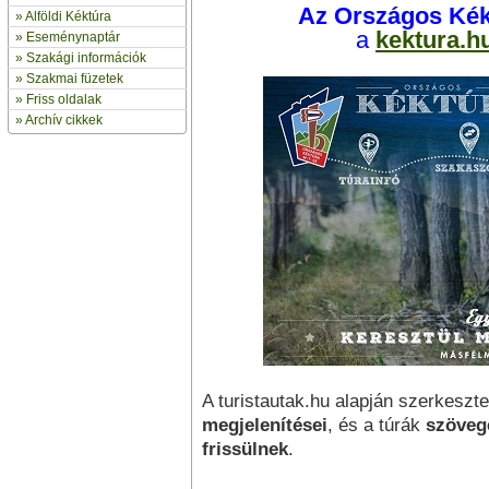
Az Országos Kékt
»
Alföldi Kéktúra
a
kektura.h
»
Eseménynaptár
» Szakági információk
»
Szakmai füzetek
» Friss oldalak
»
Archív cikkek
A turistautak.hu alapján szerkesz
megjelenítései
, és a túrák
szöveg
frissülnek
.