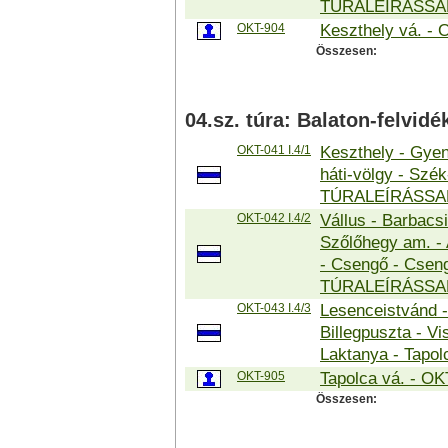
TÚRALEÍRÁSSA
OKT-904
Keszthely vá. -
Összesen:
04.sz. túra: Balaton-felvidé
OKT-041 I.4/1
Keszthely - Gyene
háti-völgy - Szék
TÚRALEÍRÁSSA
OKT-042 I.4/2
Vállus - Barbacsi
Szőlőhegy am. - 
- Csengő - Cseng
TÚRALEÍRÁSSA
OKT-043 I.4/3
Lesenceistvánd -
Billegpuszta - Vi
Laktanya - Tap
OKT-905
Tapolca vá. - OK
Összesen: