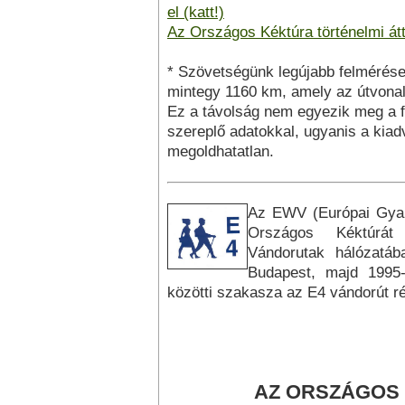
el (katt!)
Az Országos Kéktúra történelmi át
* Szövetségünk legújabb felmérés
mintegy 1160 km, amely az útvonal
Ez a távolság nem egyezik meg a f
szereplő adatokkal, ugyanis a kiad
megoldhatatlan.
Az EWV (Európai Gyal
Országos Kéktúrát b
Vándorutak hálózatá
Budapest, majd 1995-
közötti szakasza az E4 vándorút r
AZ ORSZÁGOS 