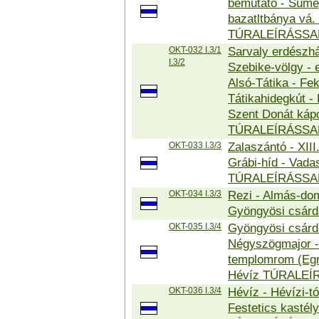
bemutató - Süme
bazatltbánya vá.
TÚRALEÍRÁSSA
OKT-032 I.3/1
Sarvaly erdészhá
I.3/2
Szebike-völgy - 
Alsó-Tátika - Fe
Tátikahidegkút - 
Szent Donát kápo
TÚRALEÍRÁSSA
OKT-033 I.3/3
Zalaszántó - XII
Grábi-híd - Vada
TÚRALEÍRÁSSA
OKT-034 I.3/3
Rezi - Almás-dom
Gyöngyösi csár
OKT-035 I.3/4
Gyöngyösi csárd
Négyszögmajor -
templomrom (Egr
Hévíz TÚRALEÍ
OKT-036 I.3/4
Hévíz - Hévízi-tó
Festetics kastély