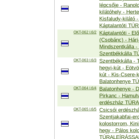
lépcsője - Ranol
kilátóhely - Her
Kisfaludy-kilátó 
Káptalantóti T
OKT-062 I.6/2
Káptalantóti - El
(Csobánc) - Hári
Mindszentkálla - 
Szentbékkálla 
OKT-063 I.6/3
Szentbékkálla - 
hegyi-kút - Eötv
kút - Kis-Csere-
Balatonhenye T
OKT-064 I.6/4
Balatonhenye - 
Pirkanc - Hamuhá
erdészház TÚR
OKT-065 I.6/5
Csicsói erdészház
Szentjakabfai-erd
kolostorrom, Kini
hegy - Pálos ko
TÚRALEÍRÁSSA