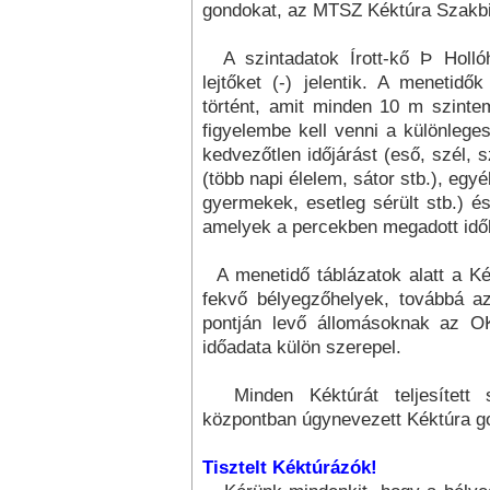
gondokat, az MTSZ Kéktúra Szakbiz
A szintadatok Írott-kő
Þ
Holló
lejtőket (-) jelentik. A menetid
történt, amit minden 10 m szinte
figyelembe kell venni a különleges
kedvezőtlen időjárást (eső, szél, s
(több napi élelem, sátor stb.), egy
gyermekek, esetleg sérült stb.) é
amelyek a percekben megadott idők
A menetidő táblázatok alatt a Ké
fekvő bélyegzőhelyek, továbbá a
pontján levő állomásoknak az OK
időadata külön szerepel.
Minden Kéktúrát teljesített 
központban úgynevezett Kéktúra go
Tisztelt Kéktúrázók!