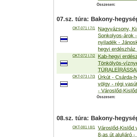
Összesen:
07.sz. túra: Bakony-hegysé
OKT-071 I.7/1
Nagyvázsony, Kin
Sonkolyos-árok - 
nyiladék - János
hegyi erdészhá
OKT-072 I.7/2
Kab-hegyi erdész
Tönkölyös-víznyel
TÚRALEÍRÁSSA
OKT-073 I.7/3
Úrkút - Csárda-h
völgy - régi vas
- Városlőd-Kisl
Összesen:
08.sz. túra: Bakony-hegység
OKT-081 I.8/1
Városlőd-Kislőd v
8-as út aluljáró 