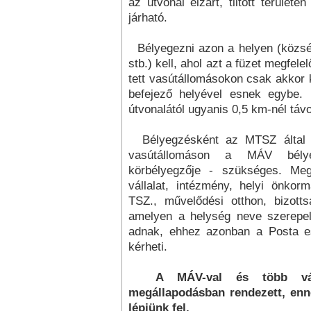
az útvonal elzárt, tiltott terüle
járható.
Bélyegezni azon a helyen (község
stb.) kell, ahol azt a füzet megfele
tett vas­útállomásokon csak akkor 
befejező helyével esnek egybe.
útvonalától ugyanis 0,5 km-nél táv
Bélyegzésként az MTSZ által k
vasútál­lomáson a MÁV bélyeg
körbélyegzője - szükséges. Meg
vállalat, intézmény, helyi önkorm
TSZ., művelődési otthon, bizott
amelyen a helység neve szerepel.
adnak, ehhez azonban a Posta es
kérheti.
A MÁV-val és több válla
megállapodásban rendezett, enn
lépjünk fel.