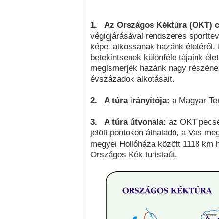
1.
Az Országos Kéktúra (OKT) cé
végigjárásával rendszeres sportte
képet alkossanak hazánk életéről, f
bete­kintsenek különféle tájaink é
megismerjék hazánk nagy részének t
évszázadok alkotásait.
2.
A túra irányítója:
a Magyar Te
3.
A túra útvonala:
az OKT pecsét
jelölt pontokon áthaladó, a Vas me
megyei Hollóháza között 1118 km 
Országos Kék turistaút.