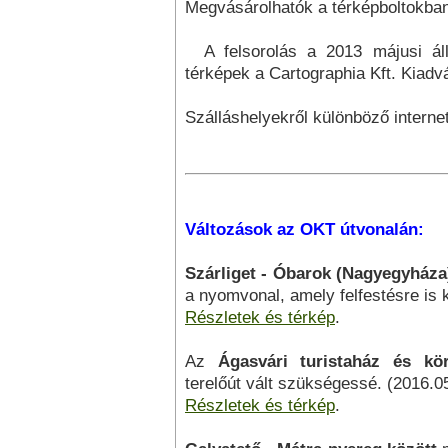
Megvásárolhatók a térképboltokba
A felsorolás a 2013 májusi álla
térképek a Cartographia Kft. Kiadv
Szálláshelyekről különböző interne
Változások az OKT útvonalán:
Szárliget - Óbarok (Nagyegyháza
a nyomvonal, amely felfestésre is k
Részletek és térkép
.
Az
Ágasvári turistaház és kör
terelőút vált szükségessé. (2016.0
Részletek és térkép
.