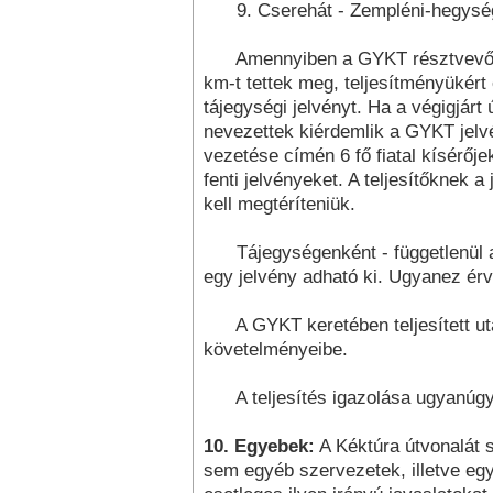
9. Cserehát - Zempléni-hegysé
Amennyiben a GYKT résztvevői eg
km-t tettek meg, teljesítményükért
tájegységi jel­vényt. Ha a végigjárt
nevezettek kiérdemlik a GYKT jelv
vezetése címén 6 fő fiatal kísérője
fenti jelvényeket. A teljesítőknek a
kell megtéríteniük.
Tájegységenként - függetlenül a 
egy jelvény adható ki. Ugyanez ér
A GYKT keretében teljesített u
követelményeibe.
A teljesítés igazolása ugyanúgy t
10.
Egyebek:
A Kéktúra útvonalát 
sem egyéb szervezetek, illetve eg