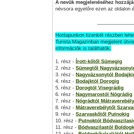
A nevük megjelenéséhez hozzájár
névsora egyelőre ezen az oldalon é
______________
Honlapunkon tizenkét részben lehete
Turista Magazinban megjelent útvo
információk is találhatók.
1. rész -
Írott-kőtől Sümegig
2. rész -
Sümegtől Nagyvázsonyi
3. rész -
Nagyvázsonytól Bodajki
4. rész -
Bodajktól Dorogig
5. rész -
Dorogtól Visegrádig
6. rész -
Nagymarostól Nógrádig
7. rész -
Nógrádtól Mátraverebély
8. rész -
Mátraverebélytől Szarva
9. rész -
Szarvaskőtől Putnokig
10. rész -
Putnoktól Bódvaszilasi
11. rész -
Bódvaszilastól Boldogk
12. rész -
Boldogkőváraljától Hol