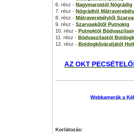
6. rész -
Nagymarostól Nógrádig
7. rész -
Nógrádtól Mátraverebély
8. rész -
Mátraverebélytől Szarva
9. rész -
Szarvaskőtől Putnokig
10. rész -
Putnoktól Bódvaszilasi
11. rész -
Bódvaszilastól Boldogk
12. rész -
Boldogkőváraljától Hol
AZ OKT PECSÉTELŐ
Webkamerák a Kék
Korlátozás: