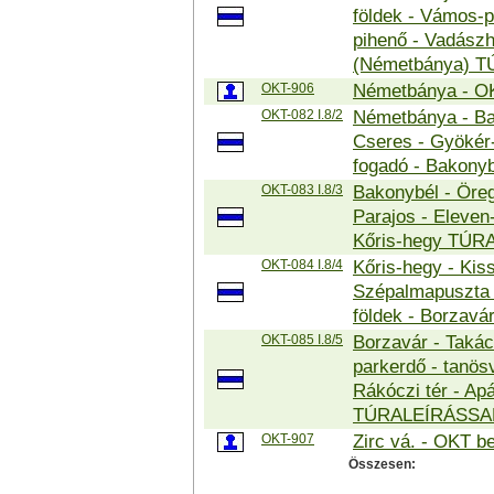
földek - Vámos-p
pihenő - Vadászh
(Németbánya) 
OKT-906
Németbánya - OK
OKT-082 I.8/2
Németbánya - Baux
Cseres - Gyökér
fogadó - Bakon
OKT-083 I.8/3
Bakonybél - Öreg
Parajos - Eleven-
Kőris-hegy TÚR
OKT-084 I.8/4
Kőris-hegy - Kis
Szépalmapuszta 
földek - Borza
OKT-085 I.8/5
Borzavár - Takác
parkerdő - tanösv
Rákóczi tér - Apá
TÚRALEÍRÁSSA
OKT-907
Zirc vá. - OKT b
Összesen: