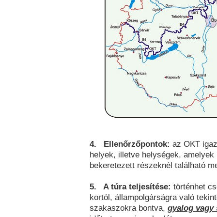
4.
Ellenőrzőpontok:
az OKT igazo
helyek, illetve helységek, amelye
bekeretezett részeknél található m
5.
A túra teljesítése:
történhet c
kortól, állampolgárságra való tekin
szakaszokra bontva,
gyalog vagy 