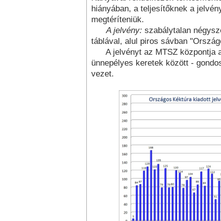
hiányában, a teljesítőknek a jelvén
megtéríteniük.
A jelvény:
szabálytalan négyszö
táblával, alul piros sávban "Ország
A jelvényt az MTSZ központja adj
ünnepélyes keretek között - gondosk
vezet.