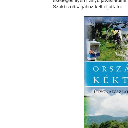
esetleges ilyen irányú javaslatok
Szakbizottságához kell eljuttatni.