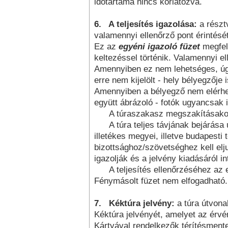
időtartama nincs korlátozva.
6.
A teljesítés igazolása:
a részt
valamennyi ellenőrző pont érintését
Ez az
egyéni igazoló füzet
megfele
keltezéssel történik. Valamennyi el
Amennyiben ez nem lehetséges, úgy
erre nem kijelölt - hely bélyegzője 
Amennyiben a bélyegző nem elérhet
együtt ábrázoló - fotók ugyancsak 
A túraszakasz megszakításakor és
A túra teljes távjának bejárása ut
illetékes megyei, illetve budapesti
bizottsághoz/szövetséghez kell eljutt
igazolják és a jelvény kiadásáról i
A teljesítés ellenőrzéséhez az e
Fénymásolt füzet nem elfogadható.
7.
Kéktúra jelvény:
a túra útvona
Kéktúra jel­vényét, amelyet az érv
Kártyával rendelkezők térítésmen