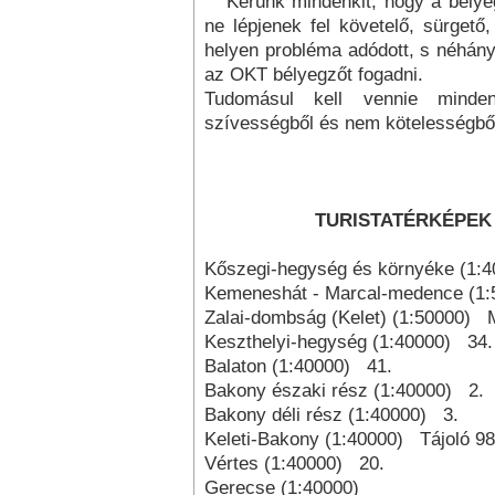
Kérünk mindenkit, hogy a bélye
ne lépjenek fel követelő, sürget
helyen probléma adódott, s néhán
az OKT bélyegzőt fogadni.
Tudomásul kell vennie minde
szívességből és nem kötelességből
TURISTATÉRKÉPEK
Kőszegi-hegység és környéke (1:
Kemeneshát - Marcal-medence (
Zalai-dombság (Kelet) (1:50000)
Keszthelyi-hegység (1:40000) 34.
Balaton (1:40000) 41.
Bakony északi rész (1:40000) 2.
Bakony déli rész (1:40000) 3.
Keleti-Bakony (1:40000) Tájoló 98
Vértes (1:40000) 20.
Gerecse (1:40000)