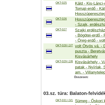
OKT-025
Káld - Kis-Lánci-
Tomaji-erdő - Káld
Hosszúpereszte
OKT-026
Hosszúpereszteg 
- Szajk, erdészh
OKT-027
Szajki erdészház
- Bögötei-erdő -
- Öreg-erdő - vol
OKT-028 I.2/7
volt Ötvös vá. -
puszta - Beretvá
Kisvásárhely
OKT-029 I.2/8
Kisvásárhely - V
patak - Nyírlak, 
am. - Villanytele
Összesen:
03.sz. túra: Balaton-felvid
OKT-031 I.3/1
Sümeg - Őskori k