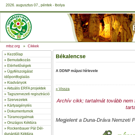
2026. augusztus 07., péntek - Ibolya
mtsz.org
»
Cikkek
»
Kezdőlap
Békalencse
» Bemutatkozás
»
Elérhetőségek
A DDNP májusi hírlevele
»
Ügyfélszolgálat
időpontfoglalás
»
Kiadványok
»
Aktuális ERFA projektek
« Vissza
»
Tagszervezeti regisztráció
»
Szervezetek
Archív cikk; tartalmát tovább nem fr
»
Kártyaigénylés
tart
»
Dokumentumok
»
Túramozgalmak
Megjelent a Duna-Dráva Nemzeti Pa
»
Országos Kéktúra
»
Rockenbauer Pál Dél-
dunántúli Kéktúra