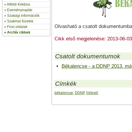
»
Alföldi Kéktúra
»
Eseménynaptár
» Szakági információk
»
Szakmai füzetek
Olvasható a csatolt dokumentumba
» Friss oldalak
»
Archív cikkek
Cikk első megjelenése: 2013-06-03
Csatolt dokumentumok
Békalencse - a DDNP 2013. máju
Címkék
békalencse
,
DDNP
,
hírlevél