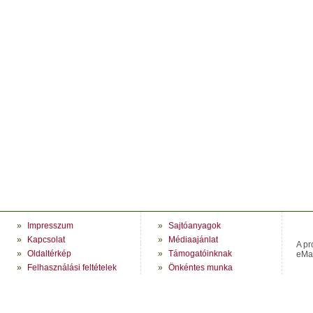
»
Impresszum
»
Sajtóanyagok
»
Kapcsolat
»
Médiaajánlat
A pr
»
Oldaltérkép
»
Támogatóinknak
eMag
»
Felhasználási feltételek
»
Önkéntes munka