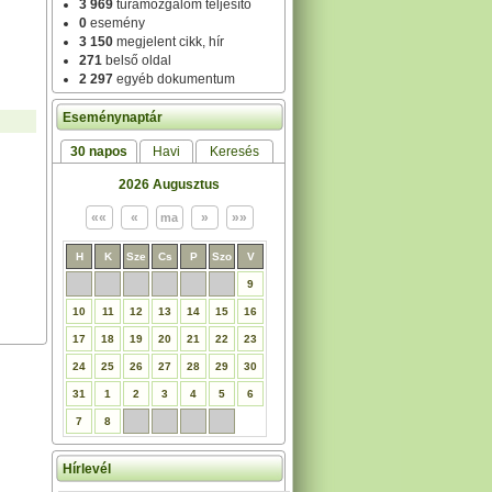
3 969
túramozgalom teljesítő
0
esemény
3 150
megjelent cikk, hír
271
belső oldal
2 297
egyéb dokumentum
Eseménynaptár
30 napos
Havi
Keresés
2026 Augusztus
H
K
Sze
Cs
P
Szo
V
9
10
11
12
13
14
15
16
17
18
19
20
21
22
23
24
25
26
27
28
29
30
31
1
2
3
4
5
6
7
8
Hírlevél