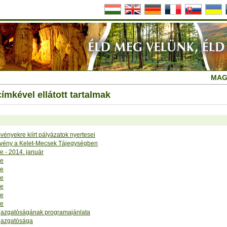
MAG
mkével ellátott tartalmak
vényekre kiírt pályázatok nyertesei
svény a Kelet-Mecsek Tájegységben
e - 2014. január
se
se
se
se
se
se
azgatóságának programajánlata
gazgatósága