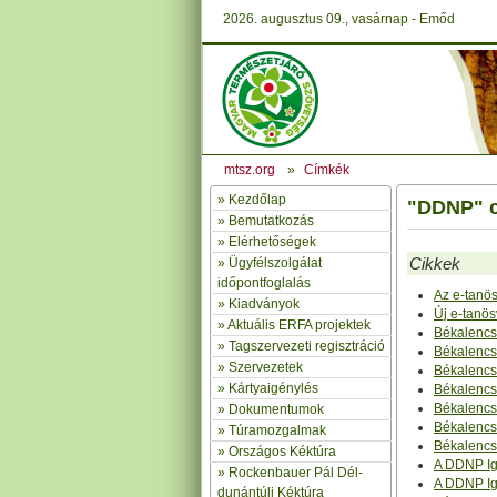
2026. augusztus 09., vasárnap - Emőd
mtsz.org
»
Címkék
»
Kezdőlap
"DDNP" cí
» Bemutatkozás
»
Elérhetőségek
Cikkek
»
Ügyfélszolgálat
időpontfoglalás
Az e-tanös
»
Kiadványok
Új e-tanö
»
Aktuális ERFA projektek
Békalencs
»
Tagszervezeti regisztráció
Békalenc
»
Szervezetek
Békalenc
»
Kártyaigénylés
Békalenc
Békalenc
»
Dokumentumok
Békalenc
»
Túramozgalmak
Békalenc
»
Országos Kéktúra
A DDNP Ig
»
Rockenbauer Pál Dél-
A DDNP I
dunántúli Kéktúra