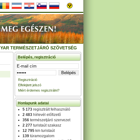
YAR TERMÉSZETJÁRÓ SZÖVETSÉG
Belépés, regisztráció
Regisztráció
Elfelejtett jelszó
Miért érdemes regisztrálni?
Honlapunk adatai
5 173
regisztrált felhasználó
2 483
hírlevél előfizető
356
természetjáró szervezet
2 277
turistaút szakasz
12 795
km turistaút
139
túramozgalom