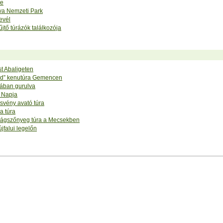
se
a Nemzeti Park
evél
jtő túrázók találkozója
t Abaligeten
ód” kenutúra Gemencen
ában gurulva
 Napja
svény avató túra
a túra
irágszőnyeg túra a Mecsekben
újfalui legelőn