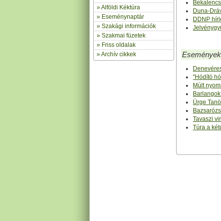
Békalenc
»
Alföldi Kéktúra
Duna-Dráv
»
Eseménynaptár
DDNP hírl
» Szakági információk
Jelvénygyű
»
Szakmai füzetek
» Friss oldalak
Események
»
Archív cikkek
Denevéres
"Hódító h
Múlt nyom
Barlangok
Ürge Tanö
Bazsarózs
Tavaszi v
Túra a két