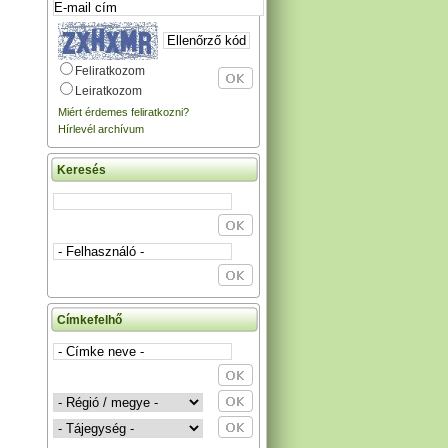
Feliratkozom
Leiratkozom
Miért érdemes feliratkozni?
Hírlevél archívum
Keresés
Címkefelhő