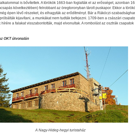
alkalommal is bővítettek. A törökök 1663-ban foglalták el az erősséget, azonban 1
mcsapás következtében) felrobbant az öregtoronyban tárolt puskapor. Ekkor a török
a még épen lévő részeket, és elhagyták az erődítményt. Bár a Rákóczi-szabadságharc
róbálták kijavítani, a munkákat nem tudták befejezni. 1709-ben a császári csapat
hírére a falakat visszabontották, majd elvonultak. A rombolást az osztrák csapatok
az OKT útvonalán
A Nagy-Hideg-hegyi turistaház