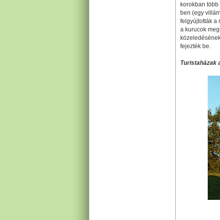
korokban több 
ben (egy villá
felgyújtották 
a kurucok megp
közeledésének 
fejezték be.
Turistaházak 