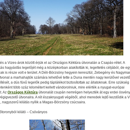
s a Vizes-árok között érjük el az Országos Kéktúra útvonalán a Csapás-rétet. A
ás hagyásfás legelőjét még a középkorban alakították ki, legeltetés céljából, de eg
ak is része volt e terület. A Déli-Börzsöny hegyein keresztül, Zebegény és Nagyma
útvonal a marhahajtók számára lehetővé tette a Duna mentén nagy kerülővel vezető
dítését, a dús füvű legelők pedig táplálékot biztosítottak az állatoknak. Erre szükség 
etenként több száz kilométert kellett vándorolniuk, mire elérték a nyugat-európai
t. Az
Országos Kéktúra
útvonalát csupán nemrégen helyezték át egy erdei ösvény
égigvezető útvonalra. A rét északnyugati végéből, ahol meredek lejtő kezdődik a V
, nagyszerű kilátás nyílik a Magas-Börzsöny csúcsaira.
őtoronyból kilátó – Csóványos