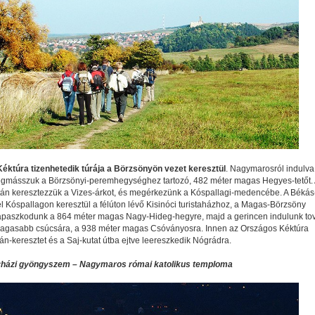
éktúra tizenhetedik túrája a Börzsönyön vezet keresztül
. Nagymarosról indulva
másszuk a Börzsönyi-peremhegységhez tartozó, 482 méter magas Hegyes-tetőt. 
án keresztezzük a Vizes-árkot, és megérkezünk a Kóspallagi-medencébe. A Békás-
 el Kóspallagon keresztül a félúton lévő Kisinóci turistaházhoz, a Magas-Börzsöny
kapaszkodunk a 864 méter magas Nagy-Hideg-hegyre, majd a gerincen indulunk to
agasabb csúcsára, a 938 méter magas Csóványosra. Innen az Országos Kéktúra
án-keresztet és a Saj-kutat útba ejtve leereszkedik Nógrádra.
yházi gyöngyszem – Nagymaros római katolikus temploma