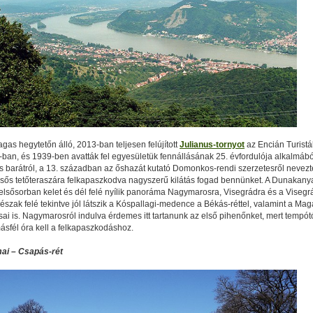
gas hegytetőn álló, 2013-ban teljesen felújított
Julianus-tornyot
az Encián Turistá
8-ban, és 1939-ben avatták fel egyesületük fennállásának 25. évfordulója alkalmábó
us barátról, a 13. században az őshazát kutató Domonkos-rendi szerzetesről nevezté
sős tetőteraszára felkapaszkodva nagyszerű kilátás fogad bennünket. A Dunakany
elsősorban kelet és dél felé nyílik panoráma Nagymarosra, Visegrádra és a Visegr
észak felé tekintve jól látszik a Kóspallagi-medence a Békás-réttel, valamint a Mag
ai is. Nagymarosról indulva érdemes itt tartanunk az első pihenőnket, mert tempót
sfél óra kell a felkapaszkodáshoz.
ai – Csapás-rét