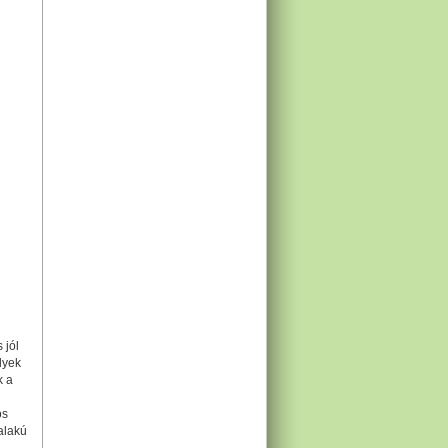
 jól
lyek
k a
os
alakú