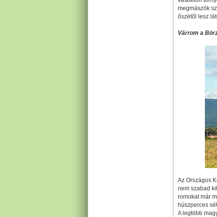
vasbeton torny
megmászók szám
őszétől lesz lá
Várrom a Bör
Az Országos Ké
nem szabad ki
romokat már me
húszperces sét
A legtöbb magya