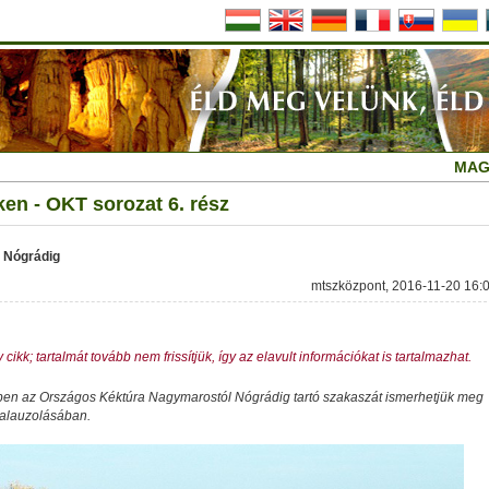
MAG
ken - OKT sorozat 6. rész
 Nógrádig
mtszközpont, 2016-11-20 16:
 cikk; tartalmát tovább nem frissítjük, így az elavult információkat is tartalmazhat.
ben az Országos Kéktúra Nagymarostól Nógrádig tartó szakaszát ismerhetjük meg
kalauzolásában.