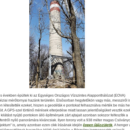
s években épültek ki az Egységes Országos Vízszintes Alapponthálózat (EOVA)
ziai mérőtornyai hazánk területén. Elsősorban hegytetőkön vagy más, messziről is
en létesítették ezeket, hiszen a geodéták e pontokat felhasználva mérték be más he
ióit. A GPS-szel történő mérések elterjedése miatt lassan jelentőségüket vesztik eze
 kilátást nyújtó pontokon álló építmények zárt ajtajait azonban sokszor felfeszítik a
a fentről nyíló panorámára kíváncsiak. Ilyen torony volt a 938 méter magas Csóvány
objektum” is, amely azonban ezen cikk írásának idején
éppen újjászületik
. A henger 