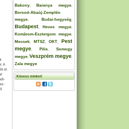
Bakony
Baranya megye
,
,
Borsod-Abaúj-Zemplén
megye
Budai-hegység
,
,
Budapest
Heves megye
,
,
Komárom-Esztergom megye
,
Pest
Mecsek
MTSZ
OKT
,
,
,
megye
Pilis
Somogy
,
,
Veszprém megye
megye
,
,
k
Zala megye
l. A
k el.
ar
Kövess minket!
ádi-
as-
ól