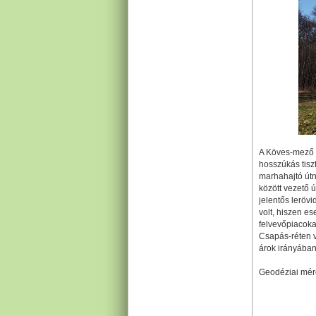
A Köves-mező é
hosszúkás tiszt
marhahajtó útn
között vezető 
jelentős lerövi
volt, hiszen es
felvevőpiacoka
Csapás-réten v
árok irányában
Geodéziai mér