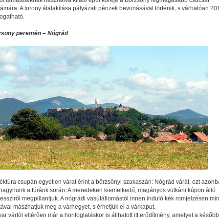
ot támasztéknak használva kilátó épül köréje a Börzsöny legmagasabb csúcsát
ára. A torony átalakítása pályázati pénzek bevonásával történik, s várhatóan 20
togatható.
zsöny peremén – Nógrád
ktúra csupán egyetlen várat érint a börzsönyi szakaszán: Nógrád várát, ezt azon
hagynunk a túránk során. A meredeken kiemelkedő, magányos vulkáni kúpon álló
ssziről megpillantjuk. A nógrádi vasútállomástól innen induló kék romjelzésen mi
ával mászhatjuk meg a várhegyet, s érhetjük el a várkaput.
r vártól eltérően már a honfoglaláskor is állhatott itt erődítmény, amelyet a később