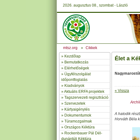
2026. augusztus 08., szombat - László
mtsz.org
»
Cikkek
»
Kezdőlap
Élet a Ké
» Bemutatkozás
»
Elérhetőségek
Nagymarostól
»
Ügyfélszolgálat
időpontfoglalás
»
Kiadványok
« Vissza
»
Aktuális ERFA projektek
»
Tagszervezeti regisztráció
Archív
»
Szervezetek
»
Kártyaigénylés
A hatodik rész
»
Dokumentumok
Horváth Béla 
»
Túramozgalmak
»
Országos Kéktúra
»
Rockenbauer Pál Dél-
dunántúli Kéktúra