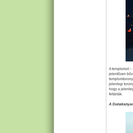
A templomot – 
jelentősen bőví
templomtorony c
jelenlegi toron
hogy a jelenle
feltárták.
A Dunakanyar 