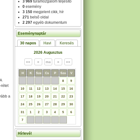
3 969
túramozgalom teljesítő
0
esemény
3 150
megjelent cikk, hír
271
belső oldal
2 297
egyéb dokumentum
Eseménynaptár
30 napos
Havi
Keresés
2026 Augusztus
H
K
Sze
Cs
P
Szo
V
A
8
9
rétet
10
11
12
13
14
15
16
vább a
17
18
19
20
21
22
23
24
25
26
27
28
29
30
31
1
2
3
4
5
6
7
Hírlevél