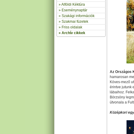
»
Alföldi Kéktúra
»
Eseménynaptár
» Szakági információk
»
Szakmai füzetek
» Friss oldalak
»
Archív cikkek
Az Országos K
hamarosan meg
Köves-mező ut
érintve jutunk
lábaihoz. Fel
Börzsöny legm
útvonala a Fult
Középkori eg