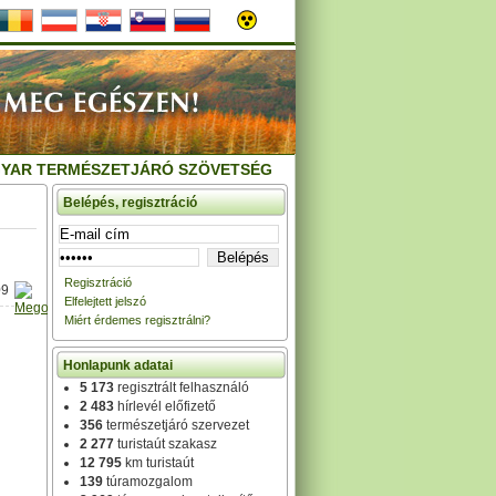
YAR TERMÉSZETJÁRÓ SZÖVETSÉG
Belépés, regisztráció
Regisztráció
09
Elfelejtett jelszó
Miért érdemes regisztrálni?
Honlapunk adatai
5 173
regisztrált felhasználó
2 483
hírlevél előfizető
356
természetjáró szervezet
2 277
turistaút szakasz
12 795
km turistaút
139
túramozgalom