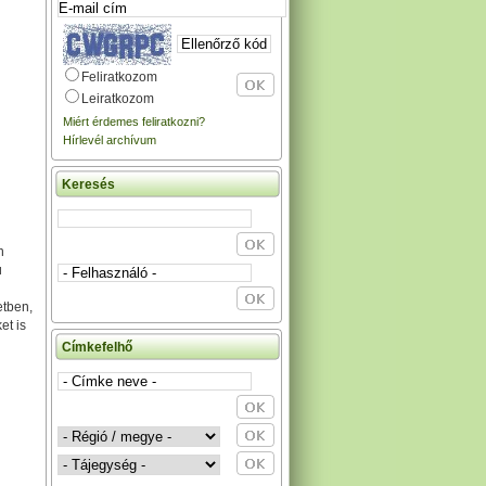
Feliratkozom
Leiratkozom
Miért érdemes feliratkozni?
Hírlevél archívum
Keresés
n
ú
etben,
et is
Címkefelhő