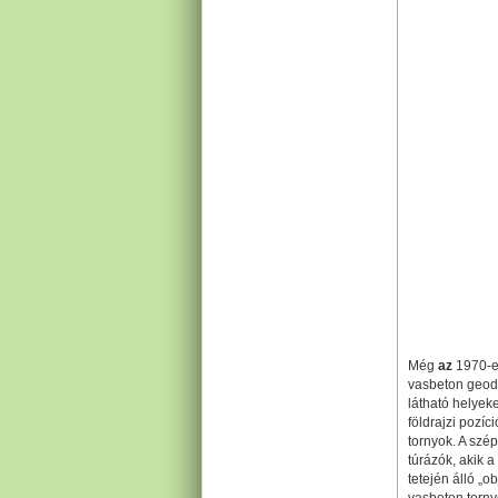
Még
az
1970-e
vasbeton geodé
látható helyek
földrajzi pozíc
tornyok. A szép
túrázók, akik 
tetején álló „