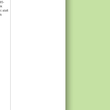
685-
ök
 alatt
ok