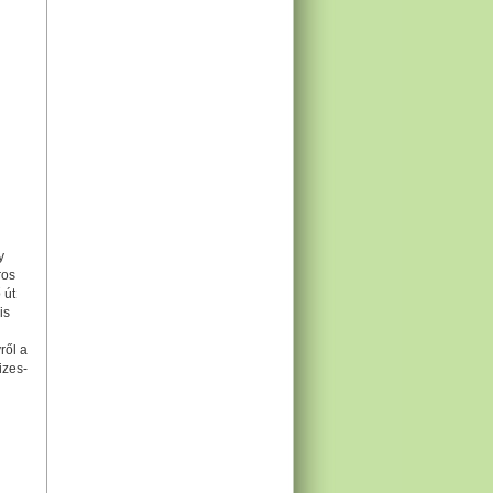
y
ros
 út
is
ről a
izes-