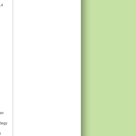
14
ban
ntegy
i