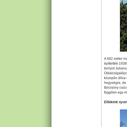
A 482 méter ma
építtették 193
tornyot Julian
Oldalcsigalépc
közepén állva 
hegységre, de 
Börzsöny csúcs
függően egy-má
Elődeink nyom