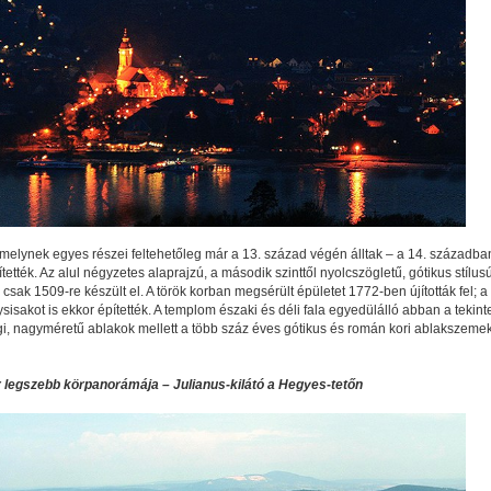
melynek egyes részei feltehetőleg már a 13. század végén álltak – a 14. századba
tették. Az alul négyzetes alaprajzú, a második szinttől nyolcszögletű, gótikus stílus
sak 1509-re készült el. A török korban megsérült épületet 1772-ben újították fel; a
ysisakot is ekkor építették. A templom északi és déli fala egyedülálló abban a tekint
gi, nagyméretű ablakok mellett a több száz éves gótikus és román kori ablakszemek
legszebb körpanorámája – Julianus-kilátó a Hegyes-tetőn