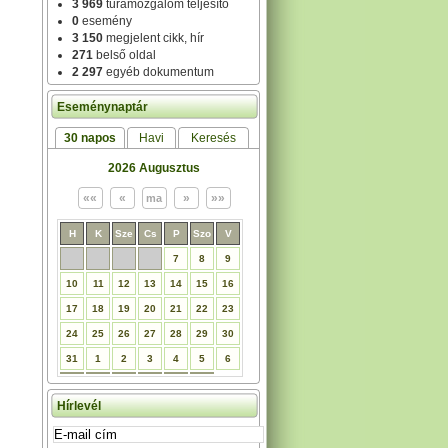
3 969
túramozgalom teljesítő
0
esemény
3 150
megjelent cikk, hír
271
belső oldal
2 297
egyéb dokumentum
Eseménynaptár
30 napos
Havi
Keresés
2026 Augusztus
H
K
Sze
Cs
P
Szo
V
7
8
9
10
11
12
13
14
15
16
17
18
19
20
21
22
23
24
25
26
27
28
29
30
31
1
2
3
4
5
6
Hírlevél