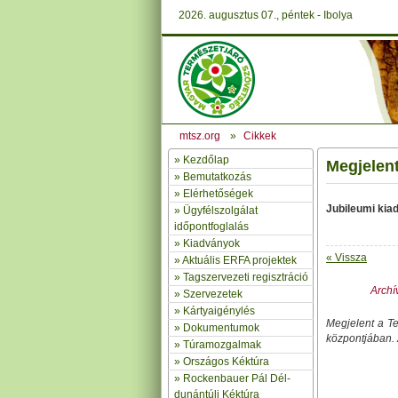
2026. augusztus 07., péntek - Ibolya
mtsz.org
»
Cikkek
»
Kezdőlap
Megjelen
» Bemutatkozás
»
Elérhetőségek
Jubileumi kia
»
Ügyfélszolgálat
időpontfoglalás
»
Kiadványok
« Vissza
»
Aktuális ERFA projektek
»
Tagszervezeti regisztráció
Archív
»
Szervezetek
»
Kártyaigénylés
Megjelent a Te
»
Dokumentumok
központjában. 
»
Túramozgalmak
»
Országos Kéktúra
»
Rockenbauer Pál Dél-
dunántúli Kéktúra