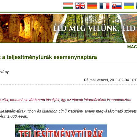
MAG
t a teljesítménytúrák eseménynaptára
dvány
Pálmai Vencel, 2011-02-04 10:
 cikk; tartalmát tovább nem frissítjük, így az elavult információkat is tartalmazhat.
ljesítménytúrák itthon és külföldön című kiadvány, amely megvásárolható szövet
Ára: 1.000,-Ft/db.