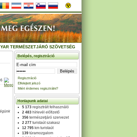
YAR TERMÉSZETJÁRÓ SZÖVETSÉG
Belépés, regisztráció
Regisztráció
06
Elfelejtett jelszó
Miért érdemes regisztrálni?
Honlapunk adatai
5 173
regisztrált felhasználó
ségünk
2 483
hírlevél előfizető
356
természetjáró szervezet
2 277
turistaút szakasz
12 795
km turistaút
139
túramozgalom