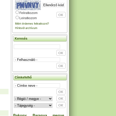
Feliratkozom
Leiratkozom
Miért érdemes feliratkozni?
Hírlevél archívum
Keresés
Címkefelhő
Bakony
Baranya megye
,
,