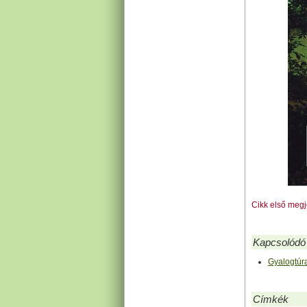
Cikk első meg
Kapcsolódó 
Gyalogtúr
Címkék