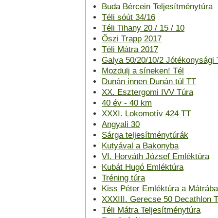
Buda Bércein Teljesítménytúra
Téli sóút 34/16
Téli Tihany 20 / 15 / 10
Őszi Trapp 2017
Téli Mátra 2017
Galya 50/20/10/2 Jótékonysági 
Mozdulj a síneken! Tél
Dunán innen Dunán túl TT
XX. Esztergomi IVV Túra
40 év - 40 km
XXXI. Lokomotív 424 TT
Angyali 30
Sárga teljesítménytúrák
Kutyával a Bakonyba
VI. Horváth József Emléktúra
Kubát Hugó Emléktúra
Tréning túra
Kiss Péter Emléktúra a Mátráb
XXXIII. Gerecse 50 Decathlon T
Téli Mátra Teljesítménytúra