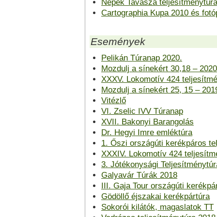
Népek Tavasza teljesítménytúr
Cartographia Kupa 2010 és fotó
Események
Pelikán Túranap 2020.
Mozdulj a sínekért 30,18 – 2020
XXXV. Lokomotív 424 teljesítm
Mozdulj a sínekért 25, 15 – 2019
Vitézlő
VI. Zselic IVV Túranap
XVII. Bakonyi Barangolás
Dr. Hegyi Imre emléktúra
1. Őszi országúti kerékpáros te
XXXIV. Lokomotív 424 teljesítm
3. Jótékonysági Teljesítménytúr
Galyavár Túrák 2018
III. Gaja Tour országúti kerékpá
Gödöllő éjszakai kerékpártúra
Sokorói kilátók, magaslatok TT