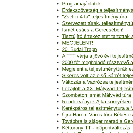
Programajánlatok
Érdekszövetség a teljesítményt
"Zselici 4 fa" teljesítménytúra
Szervezett túrák, teljesítmény
Ismét csúcs a Gerecsében!
Tisztújító értekezletet tartot
MEGJELENT!
20. Budai Trapp
A TTT várja a jövő évi teljesítm
2000 főt meghaladó résztvevő 
Megjelent a teljesítménytúrák 
Sikeres volt az első Sárrét telj
Változás a Vadrózsa teljesítmé
Lezajlott a XX. Mályvád Teljesí
Szombaton ismét Mályvád túra
Rendezvények Ajka környékén
Kerékpáros teljesítménytúra a M
Újra Három Város túra Békésc
Továbbra is sláger marad a Ge
Kéttorony TT - időpontváltozás!