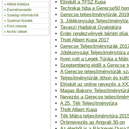
Elindult a TFSZ Kupa
»
Alföldi Kéktúra
Technikai hiba a Gerecse50 hon
»
Eseménynaptár
Gerecse teljesítménytúrák 2019
» Szakági információk
3. Jótékonysági Teljesítménytúr
»
Szakmai füzetek
» Friss oldalak
Tavaszi Hadjárat Gyalogtúra
»
Archív cikkek
Erdei rendezvények bérleti díja
Tholt Albert Kupa 2017
Gerecse Teljesítménytúrák 201
Jótékonysági Teljesítménytúra a
Ilyen volt a Legek Túrája a Mát
Szeptemberig eldől a Gerecse t
A Gerecse teljesítménytúrák s
Teljesítménytúrák itthon és külf
Elindult az online nevezés a X
Magas-Bakony Teljesítménytúrá
Nevezés a Gerecse teljesítmén
A 25. Téli Teljesítménytúra
Tholt Albert Kupa
Téli Mátra teljesítménytúra 201
Örömevezés az Angyali 30-on
Az éterből is a Ráckevei-Duna f