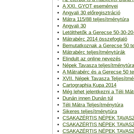
A XXI. GYOT eseményei
Angyali 30 előregisztráció
Mátra 115/88 teljesítménytúra
Angyali 30
Letölthetők a Gerecse 50-30-20-
Mátrabérc 2014 összefoglaló
Bemutatkoznak a Gerecse 50 tel
Mátrabérc teljesítménytúrák
Elindult az online nevezés
Népek Tavasza teljesítménytúr
A Mátrabérc és a Gerecse 50 te
XVII. Népek Tavasza Teljesítmé
Cartographia Kupa 2014
Még lehet jelentkezni a Téli Mát
Dunán innen Dunán túl
Téli Mátra Teljesítménytúra
Sikeres teljesítménytúra
CSAKAZÉRTIS NÉPEK TAVASZ
CSAKAZÉRTIS NÉPEK TAVASZ
CSAKAZÉRTIS NÉPEK TAVASZ