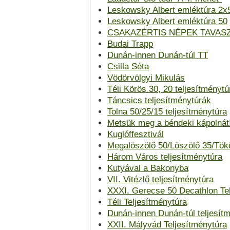
Leskowsky Albert emléktúra 2x
Leskowsky Albert emléktúra 50
CSAKAZÉRTIS NÉPEK TAVASZ
Budai Trapp
Dunán-innen Dunán-túl TT
Csilla Séta
Vödörvölgyi Mikulás
Téli Körös 30, 20 teljesítménytú
Táncsics teljesítménytúrák
Tolna 50/25/15 teljesítménytúra
Metsük meg a béndeki kápolnát
Kuglóffesztivál
Megalöszölő 50/Löszölő 35/Tök
Három Város teljesítménytúra
Kutyával a Bakonyba
VII. Vitézlő teljesítménytúra
XXXI. Gerecse 50 Decathlon Te
Téli Teljesítménytúra
Dunán-innen Dunán-túl teljesít
XXII. Mályvád Teljesítménytúra