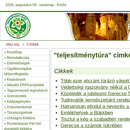
2026. augusztus 09., vasárnap - Emőd
mtsz.org
»
Címkék
»
Kezdőlap
"teljesítménytúra" címké
» Bemutatkozás
»
Elérhetőségek
»
Ügyfélszolgálat
Cikkek
időpontfoglalás
»
Kiadványok
Több ezer elszánt túrázó vágott
»
Aktuális ERFA projektek
Védettségi igazolvány nélkül a 
»
Tagszervezeti regisztráció
Közeledik a jubileumi Gerecse 5
»
Szervezetek
Tudnivalók természetjáró rend
»
Kártyaigénylés
Hamarosan elindul a nevezés a
»
Dokumentumok
Emlékhelyek a Bükkben
»
Túramozgalmak
»
Országos Kéktúra
Tisztul a kép a szabadtéri ren
»
Rockenbauer Pál Dél-
Gerecse a számok tükrében
dunántúli Kéktúra