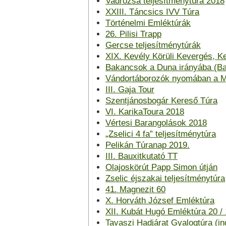
Vadrózsa teljesítménytúra 2018
XXIII. Táncsics IVV Túra
Történelmi Emléktúrák
26. Pilisi Trapp
Gercse teljesítménytúrák
XIX. Kevély Körüli Kevergés, Ke
Bakancsok a Duna irányába (Ba
Vándortáborozók nyomában a 
III. Gaja Tour
Szentjánosbogár Kereső Túra
VI. KarikaToura 2018
Vértesi Barangolások 2018
„Zselici 4 fa” teljesítménytúra
Pelikán Túranap 2019.
III. Bauxitkutató TT
Olajoskörút Papp Simon útján
Zselic éjszakai teljesítménytúra
41. Magnezit 60
X. Horváth József Emléktúra
XII. Kubát Hugó Emléktúra 20 / 
Tavaszi Hadjárat Gyalogtúra (i