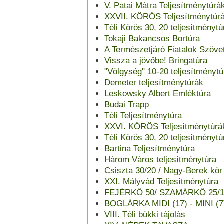
V. Patai Mátra Teljesítménytúrá
XXVII. KÖRÖS Teljesítménytúr
Téli Körös 30, 20 teljesítménytú
Tokaji Bakancsos Bortúra
A Természetjáró Fiatalok Szöve
Vissza a jövőbe! Bringatúra
"Völgység" 10-20 teljesítménytú
Demeter teljesítménytúrák
Leskowsky Albert Emléktúra
Budai Trapp
Téli Teljesítménytúra
XXVI. KÖRÖS Teljesítménytúr
Téli Körös 30, 20 teljesítménytú
Bartina Teljesítménytúra
Három Város teljesítménytúra
Csiszta 30/20 / Nagy-Berek kör
XXI. Mályvád Teljesítménytúra
FEJÉRKŐ 50/ SZAMÁRKŐ 25/
BOGLÁRKA MIDI (17) - MINI (7
VIII. Téli bükki tájolás