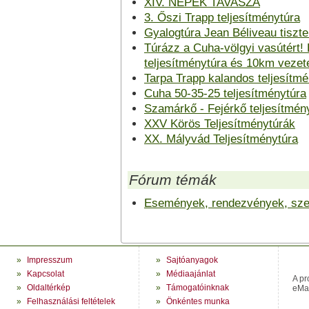
XIV. NÉPEK TAVASZA
3. Őszi Trapp teljesítménytúra
Gyalogtúra Jean Béliveau tiszte
Túrázz a Cuha-völgyi vasútért
teljesítménytúra és 10km vezete
Tarpa Trapp kalandos teljesítmé
Cuha 50-35-25 teljesítménytúra
Szamárkő - Fejérkő teljesítmén
XXV Körös Teljesítménytúrák
XX. Mályvád Teljesítménytúra
Fórum témák
Események, rendezvények, szer
»
Impresszum
»
Sajtóanyagok
»
Kapcsolat
»
Médiaajánlat
A pr
»
Oldaltérkép
»
Támogatóinknak
eMag
»
Felhasználási feltételek
»
Önkéntes munka