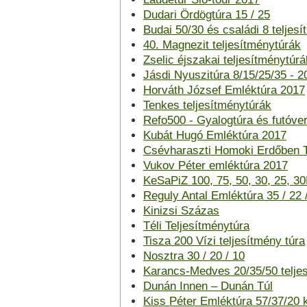
Dudari Ördögtúra 15 / 25
Budai 50/30 és családi 8 teljes
40. Magnezit teljesítménytúrák
Zselic éjszakai teljesítménytúrá
Jásdi Nyuszitúra 8/15/25/35 - 2
Horváth József Emléktúra 2017
Tenkes teljesítménytúrák
Refo500 - Gyalogtúra és futóve
Kubát Hugó Emléktúra 2017
Csévharaszti Homoki Erdőben T
Vukov Péter emléktúra 2017
KeSaPiZ 100, 75, 50, 30, 25, 30
Reguly Antal Emléktúra 35 / 22 
Kinizsi Százas
Téli Teljesítménytúra
Tisza 200 Vízi teljesítmény túra
Nosztra 30 / 20 / 10
Karancs-Medves 20/35/50 telje
Dunán Innen – Dunán Túl
Kiss Péter Emléktúra 57/37/20