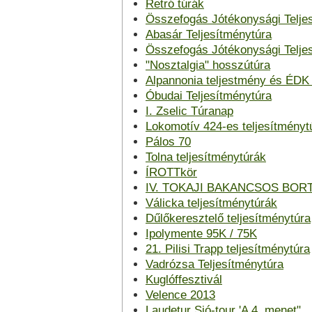
Retró túrák
Összefogás Jótékonysági Telje
Abasár Teljesítménytúra
Összefogás Jótékonysági Telje
"Nosztalgia" hosszútúra
Alpannonia teljestmény és ÉDK 
Óbudai Teljesítménytúra
I. Zselic Túranap
Lokomotív 424-es teljesítményt
Pálos 70
Tolna teljesítménytúrák
ÍROTTkör
IV. TOKAJI BAKANCSOS BOR
Válicka teljesítménytúrák
Dűlőkeresztelő teljesítménytúra
Ipolymente 95K / 75K
21. Pilisi Trapp teljesítménytúra
Vadrózsa Teljesítménytúra
Kuglóffesztivál
Velence 2013
Laudetur Sió-tour 'A 4. menet"