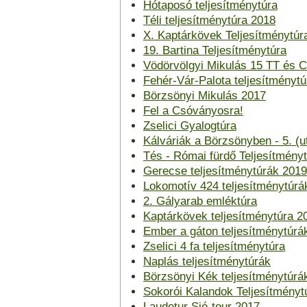
Hótaposó teljesítménytúra
Téli teljesítménytúra 2018
X. Kaptárkövek Teljesítménytúr
19. Bartina Teljesítménytúra
Vödörvölgyi Mikulás 15 TT és Cs
Fehér-Vár-Palota teljesítménytú
Börzsönyi Mikulás 2017
Fel a Csóványosra!
Zselici Gyalogtúra
Kálváriák a Börzsönyben - 5. (ut
Tés - Római fürdő Teljesítmény
Gerecse teljesítménytúrák 2019
Lokomotív 424 teljesítménytúrá
2. Gályarab emléktúra
Kaptárkövek teljesítménytúra 2
Ember a gáton teljesítménytúrá
Zselici 4 fa teljesítménytúra
Naplás teljesítménytúrák
Börzsönyi Kék teljesítménytúrá
Sokorói Kalandok Teljesítményt
Laudetur Sió-tour 2017