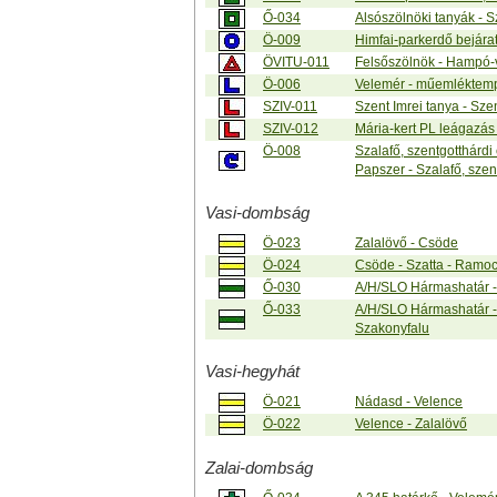
Ő-034
Alsószölnöki tanyák - 
Ö-009
Himfai-parkerdő bejárat
ÖVITU-011
Felsőszölnök - Hampó-
Ö-006
Velemér - műemléktem
SZIV-011
Szent Imrei tanya - Sz
SZIV-012
Mária-kert PL leágazás 
Ö-008
Szalafő, szentgotthárdi 
Papszer - Szalafő, szen
Vasi-dombság
Ö-023
Zalalövő - Csöde
Ö-024
Csöde - Szatta - Ramoc
Ő-030
A/H/SLO Hármashatár - 
Ő-033
A/H/SLO Hármashatár - 
Szakonyfalu
Vasi-hegyhát
Ö-021
Nádasd - Velence
Ö-022
Velence - Zalalövő
Zalai-dombság