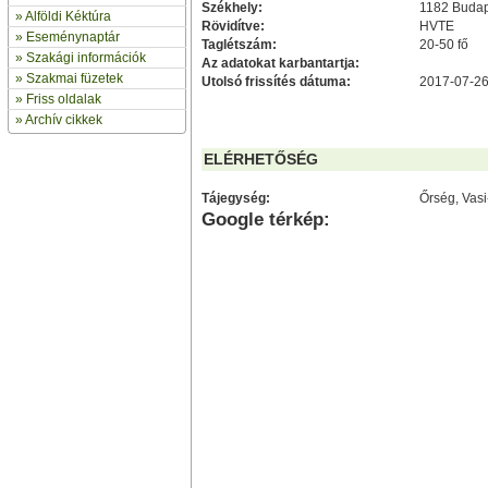
Székhely:
1182 Budape
»
Alföldi Kéktúra
Rövidítve:
HVTE
»
Eseménynaptár
Taglétszám:
20-50 fő
» Szakági információk
Az adatokat karbantartja:
»
Szakmai füzetek
Utolsó frissítés dátuma:
2017-07-26
» Friss oldalak
»
Archív cikkek
ELÉRHETŐSÉG
Tájegység:
Őrség, Vas
Google térkép: