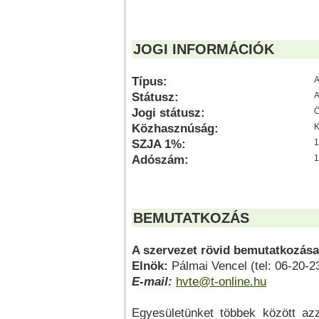
JOGI INFORMÁCIÓK
Típus:
A
Státusz:
A
Jogi státusz:
Ö
Közhasznúság:
K
SZJA 1%:
1
Adószám:
1
BEMUTATKOZÁS
A szervezet rövid bemutatkozása
Elnök:
Pálmai Vencel (tel: 06-20-2
E-mail:
hvte@t-online.hu
Egyesületünket többek között azz