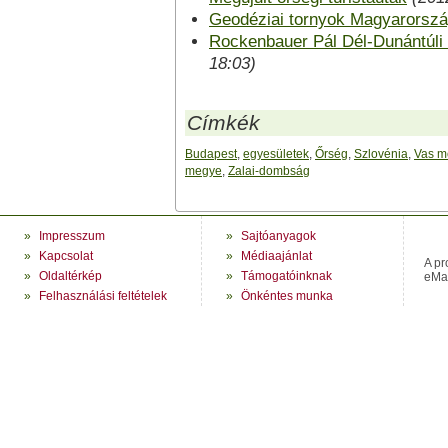
Geodéziai tornyok Magyarorsz
Rockenbauer Pál Dél-Dunántúli
18:03)
Címkék
Budapest
,
egyesületek
,
Őrség
,
Szlovénia
,
Vas m
megye
,
Zalai-dombság
»
Impresszum
»
Sajtóanyagok
»
Kapcsolat
»
Médiaajánlat
A pr
»
Oldaltérkép
»
Támogatóinknak
eMag
»
Felhasználási feltételek
»
Önkéntes munka