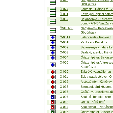
Ö-026
Nagyrákos - Őriszentpét
DDK jelzés
Ő-027
Farkasfa - Hársas-tó - 
Ő-031
Kétvölgy/Cepinci határá
Ő-032
Bajánsenye - Kercaszom
domb - A 345 Vas/Zala
ÖVITU-05
Nagyrákos - Kerkáskápo
Gödörháza
Ö-001A
Felsőcsőde - Pankasz
Ö-001B
Pankasz - Kisrákos
Ö-002
Bajánsenye - határátke
Ö-003
Szalafő, szentgotthárdi 
Ö-004
Őriszentpéter, Siskasze
Ö-005
Őriszentpéter, Várossz
Keserűszer
Ö-010
Zalalövő vasútállomás 
Ö-011
Zsida-patak völgye - Or
Ö-012
Alsószölnök - Kétvölgy,
Ö-015
Szentgotthárd központ 
Ö-017
Csákánydoroszló vasút
Ö-007
Szalafő, Templomszer -
Ö-013
Orfalu - Sűrű-erdő
Ö-014
Szakonyfalu - Vadászház
Ő-016
Őriszentpéter - Alszer, 