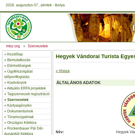
2026. augusztus 07., péntek - Ibolya
mtsz.org
»
Szervezetek
»
Kezdőlap
Hegyek Vándorai Turista Egye
» Bemutatkozás
»
Elérhetőségek
« Vissza
»
Ügyfélszolgálat
időpontfoglalás
ÁLTALÁNOS ADATOK
»
Kiadványok
»
Aktuális ERFA projektek
»
Tagszervezeti regisztráció
»
Szervezetek
»
Kártyaigénylés
»
Dokumentumok
»
Túramozgalmak
»
Országos Kéktúra
»
Rockenbauer Pál Dél-
Név:
Hegyek Ván
dunántúli Kéktúra