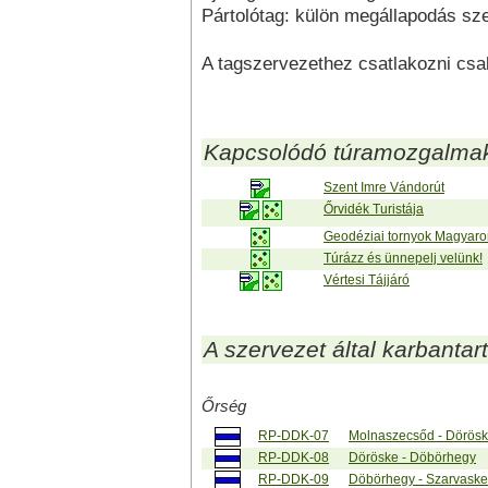
Pártolótag: külön megállapodás sze
A tagszervezethez csatlakozni csak 
Kapcsolódó túramozgalma
Szent Imre Vándorút
Őrvidék Turistája
Geodéziai tornyok Magyar
Túrázz és ünnepelj velünk!
Vértesi Tájjáró
A szervezet által karbantart
Őrség
RP-DDK-07
Molnaszecsőd - Dörös
RP-DDK-08
Döröske - Döbörhegy
RP-DDK-09
Döbörhegy - Szarvask