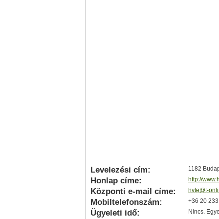
Levelezési cím:
1182 Budape
Honlap címe:
http://www.
Központi e-mail címe:
hvte@t-onl
Mobiltelefonszám:
+36 20 233
Ügyeleti idő:
Nincs. Egye