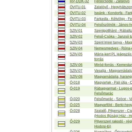
RP-DDK-32
Felsőcsöde - Zalalövő
ÖVITU-01
Zalalövő - Hegyhátszen
ÖVITU-02
Ispánk - Kondorfa - Far
ÖVITU-03
Farkasfa - Kétvölgy - F
ÖVITU-04
Felsőszölnök - János-h
SZIV-01
Szentgotthárd - Rábafü
SZIV-02
Felső-Csóka - Janzsó ta
SZIV-03
Szent Imrei tanya - M
SZIV-04
Nemesmedves - Róna-er
SZIV-05
Mária-kert PL leágazás -
forrás
SZIV-06
Miród-forrás - Kemestar
SZIV-07
Vasalja - Magyarnádalj
SZIV-08
Magyarnádalja, harangl
Ö-018
Magyarlak - Pali útja 
Ö-019
Rábagyarmat - Lugos-pa
Felsőmarác
Ö-020
Felsőmarác - Szöce - V
Ö-025
Magyarföld - Berki-heg
Ö-028
Szalafő, Pityerszer - C
(Hodos Ifjúsági Ház - H
Ő-029
Pityerszeri rakodó - rég
Hodosi-tó)