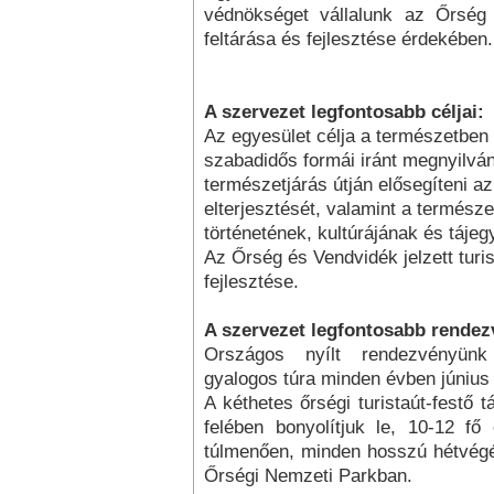
védnökséget vállalunk az Őrség é
feltárása és fejlesztése érdekében.
A szervezet legfontosabb céljai:
Az egyesület célja a természetben v
szabadidős formái iránt megnyilván
természetjárás útján elősegíteni a
elterjesztését, valamint a termész
történetének, kultúrájának és táje
Az Őrség és Vendvidék jelzett turi
fejlesztése.
A szervezet legfontosabb rendez
Országos nyílt rendezvényünk
gyalogos túra minden évben június 
A kéthetes őrségi turistaút-festő
felében bonyolítjuk le, 10-12 fő
túlmenően, minden hosszú hétvégé
Őrségi Nemzeti Parkban.