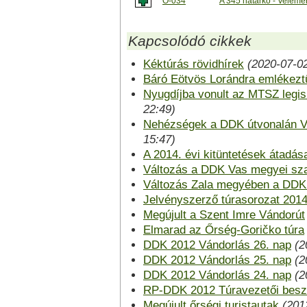
Ő-034
A 345 határkő - Velemér
Kapcsolódó cikkek
Kéktúrás rövidhírek
(2020-07-02
Báró Eötvös Lorándra emlékezt
Nyugdíjba vonult az MTSZ legis
22:49)
Nehézségek a DDK útvonalán V
15:47)
A 2014. évi kitüntetések átadás
Változás a DDK Vas megyei sz
Változás Zala megyében a DDK
Jelvényszerző túrasorozat 201
Megújult a Szent Imre Vándorút
Elmarad az Őrség-Goričko túra
DDK 2012 Vándorlás 26. nap
(2
DDK 2012 Vándorlás 25. nap
(2
DDK 2012 Vándorlás 24. nap
(2
RP-DDK 2012 Túravezetői bes
Megújult őrségi turistautak
(201