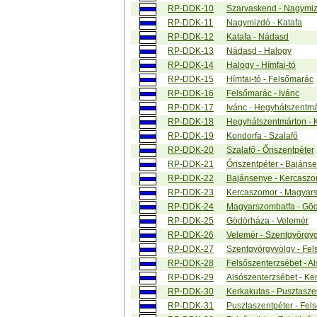
RP-DDK-10
Szarvaskend - Nagymi
RP-DDK-11
Nagymizdó - Katafa
RP-DDK-12
Katafa - Nádasd
RP-DDK-13
Nádasd - Halogy
RP-DDK-14
Halogy - Hímfai-tó
RP-DDK-15
Hímfai-tó - Felsőmarác
RP-DDK-16
Felsőmarác - Ivánc
RP-DDK-17
Ivánc - Hegyhátszentm
RP-DDK-18
Hegyhátszentmárton - 
RP-DDK-19
Kondorfa - Szalafő
RP-DDK-20
Szalafő - Őriszentpéter
RP-DDK-21
Őriszentpéter - Bajáns
RP-DDK-22
Bajánsenye - Kercasz
RP-DDK-23
Kercaszomor - Magyar
RP-DDK-24
Magyarszombatfa - Gö
RP-DDK-25
Gödörháza - Velemér
RP-DDK-26
Velemér - Szentgyörgy
RP-DDK-27
Szentgyörgyvölgy - Fel
RP-DDK-28
Felsőszenterzsébet - A
RP-DDK-29
Alsószenterzsébet - Ke
RP-DDK-30
Kerkakutas - Pusztasze
RP-DDK-31
Pusztaszentpéter - Fel