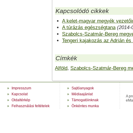
Kapcsolódó cikkek
A kelet-magyar megyék vezetői
A túrázás egészségtana
(2014-
Szabolcs-Szatmár-Bereg megye
Tengeri kajakozás az Adrián és 
Címkék
Alföld
,
Szabolcs-Szatmár-Bereg m
»
Impresszum
»
Sajtóanyagok
»
Kapcsolat
»
Médiaajánlat
A pr
»
Oldaltérkép
»
Támogatóinknak
eMag
»
Felhasználási feltételek
»
Önkéntes munka