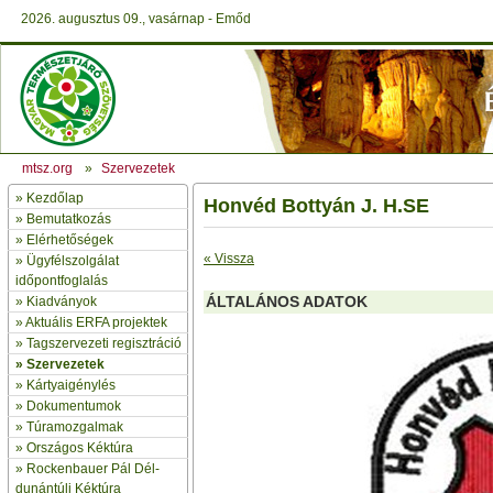
2026. augusztus 09., vasárnap - Emőd
mtsz.org
»
Szervezetek
»
Kezdőlap
Honvéd Bottyán J. H.SE
» Bemutatkozás
»
Elérhetőségek
« Vissza
»
Ügyfélszolgálat
időpontfoglalás
ÁLTALÁNOS ADATOK
»
Kiadványok
»
Aktuális ERFA projektek
»
Tagszervezeti regisztráció
»
Szervezetek
»
Kártyaigénylés
»
Dokumentumok
»
Túramozgalmak
»
Országos Kéktúra
»
Rockenbauer Pál Dél-
dunántúli Kéktúra