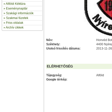
»
Alföldi Kéktúra
»
Eseménynaptár
» Szakági információk
»
Szakmai füzetek
» Friss oldalak
»
Archív cikkek
Név:
Honvéd Bot
Székhely:
4400 Nyíre
Utolsó frissítés dátuma:
2013-11-26
ELÉRHETŐSÉG
Tájegység:
Alföld
Google térkép: