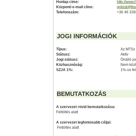
Honlap címe:
http://www.
Központi e-mail címe:
grikisti@fr
Telefonszám:
+36 46 339
JOGI INFORMÁCIÓK
Típus:
Az MTSz 
Státusz:
Aktív
Jogi státusz:
Önálló jo
Közhasznúság:
Nem közh
SZJA 1%:
1%-os fel
BEMUTATKOZÁS
A szervezet rövid bemutatkozása:
Feltöltés alatt
A szervezet legfontosabb céljai:
Feltöltés alatt