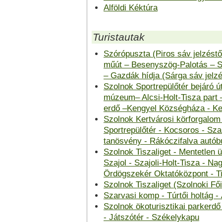
Alföldi Kéktúra
Turistautak
Szórópuszta (Piros sáv jelzéstő
műút – Besenyszög-Palotás – St
– Gazdák hídja (Sárga sáv jelz
Szolnok Sportrepülőtér bejáró út
múzeum– Alcsi-Holt-Tisza part 
erdő –Kengyel Községháza - Ke
Szolnok Kertvárosi körforgalom (
Sportrepülőtér - Kocsoros - Sz
tanösvény - Rákóczifalva autób
Szolnok Tiszaliget - Mentetlen ü
Szajol - Szajoli-Holt-Tisza - N
Ördögszekér Oktatóközpont - T
Szolnok Tiszaliget (Szolnoki Főis
Szarvasi komp - Túrtői holtág -
Szolnok ökoturisztikai parkerd
- Játszótér - Székelykapu