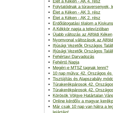
Élet a Kéken - AK 4. rész
Folytatódnak a túraversenyek, 
Élet a Kéken - AK 3. rész
Élet a Kéken - AK 2. rész
Erdőlátogatási tilalom a Kiskun
A Kékkör napja a televízióban
Újabb változás az Alföldi Kéken
Nyomvonal változások az Alföl
Ifjúsági Vezetők Országos Talál
Ifjúsági Vezetők Országos Talál
Fehértavi Darvadozás
Fehértó Napja
Megéri-e MTSZ tagnak lenni?
10 nap múlva: 42. Országos és
Tisztújítás és Alapszabály mó
Túrakerékpárosok 42. Országos
Túrakerékpárosok 42. Országos
Körösök Völgye Határtalan Vánd
Online kérdőív a magyar kerékp
Már csak 10 nap van hátra a l
lejártáig!