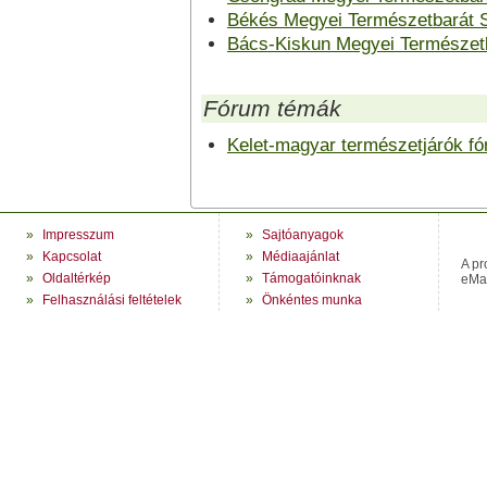
Békés Megyei Természetbarát 
Bács-Kiskun Megyei Természetb
Fórum témák
Kelet-magyar természetjárók f
»
Impresszum
»
Sajtóanyagok
»
Kapcsolat
»
Médiaajánlat
A pr
»
Oldaltérkép
»
Támogatóinknak
eMag
»
Felhasználási feltételek
»
Önkéntes munka