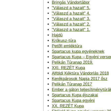
Bringás Vándortábor
"Válaszd a hazait" 5.
"Válaszd a hazait" 4.
"Válaszd a hazait" 3.
"Válaszd a hazait" 2.
"Válaszd a hazait" 1.
Hajdú
Krókusz-túra
Petőfi emléktúra
Spartacus kupa egyéneknek
Spartacus Kupa – Egyéni verse
Pelikán Túranap 2019.
XXI. REZÉT Kupa
Alföldi Kéktúra Vándorlás 2018
Kerékpárosok Napja 2017 ősz
Pelikán Túranap 2017
Ember a gáton teljesítménytúrá
Spartacus Kupa éjszakai
Spartacus Kupa egyéni
XX. REZÉT Kupa