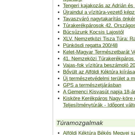
Tengeri kajakozás az Adrián és 
Újraindul a vízitúra-vezető ké
Tavaszváró nagytakarítás önkén
Túrakerékpárosok 42. Országos
Búcsúzunk Kocsis Lajostól
XLV. Nemzetközi Tisza Túra: Rah
Pünkösdi regatta 200/48
Kelet-Magyar Természetbarát Ve
41. Nemzeközi Túrakerékpáros 
Vajas-fok vízitúra beszámoló 20
Bővült az Alföldi Kéktúra kiírása
Új természetvédelmi terület a m
GPS a természetjárásban
A Gemenci Kisvasút napja 18-á
Kisköre Kerékpáros Nagy-köre 
Teljesítménytúrák - Időpont vált
Túramozgalmak
Alföldi Kéktúra Békés Megyei 