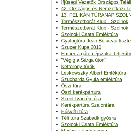
Ifjúsági Vezetők Országos Talál
42. Országos és Nemzetközi Tú
13. PELIKÁN TÚRANAP SZO
Természetbarát Klub - Szolnok
Természetbarát Klub - Szolnok
Szolnoki Csata Emléktúra
Gyalogtúra Jean Béliveau tiszte
Szuper Kupa 2010
Ember a gáton éjszakai teljesí
"Végig a Sárga úton"
Kéttorony túrák
Leskowszky Albert Emléktúra
Szucharda Gyula emléktúra
Őszi túra
Őszi kerékpártúra
Szent Iván éji túra
Kerékpártúra Szalontára
Húsvéti túra
Téli túra Szabadkígyósra
Szolnoki Csata Emléktúra
Madarak karácsonya