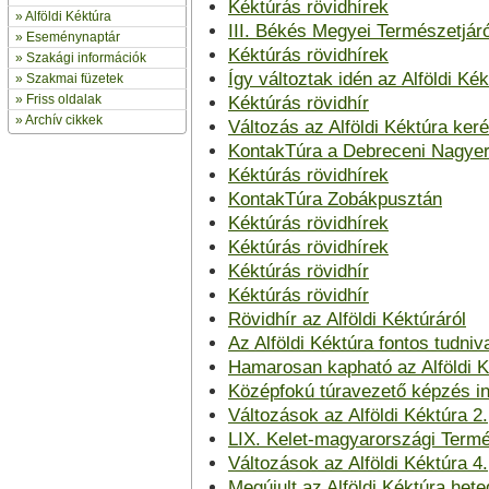
Kéktúrás rövidhírek
»
Alföldi Kéktúra
III. Békés Megyei Természetjár
»
Eseménynaptár
Kéktúrás rövidhírek
» Szakági információk
Így változtak idén az Alföldi Ké
»
Szakmai füzetek
» Friss oldalak
Kéktúrás rövidhír
»
Archív cikkek
Változás az Alföldi Kéktúra ker
KontakTúra a Debreceni Nagye
Kéktúrás rövidhírek
KontakTúra Zobákpusztán
Kéktúrás rövidhírek
Kéktúrás rövidhírek
Kéktúrás rövidhír
Kéktúrás rövidhír
Rövidhír az Alföldi Kéktúráról
Az Alföldi Kéktúra fontos tudniv
Hamarosan kapható az Alföldi Ké
Középfokú túravezető képzés i
Változások az Alföldi Kéktúra 2.
LIX. Kelet-magyarországi Termé
Változások az Alföldi Kéktúra 4
Megújult az Alföldi Kéktúra het