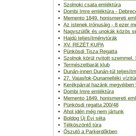
Szolnoki csata emléktúra
Dombi Imre emléktúra - Debrec
Memento 1849. honismereti eml
Az istenek trónusáig - 8 ezer
Nagyszülők és unokák közös sé
Hajdú teljesítménytúrák
XV. REZÉT KUPA
Pünkösdi Tisza Regatta
Szolnok körül nyitott szemmel. 
Természetbarát klub
Dunán-innen Dunán-túl teljesít
27. Vajasfok-Dunamelléki vízitú
Kerékpárral hazánk megyéiben
Dombi Imre emléktúra
Memento 1849. honismereti eml
Pünkösdi regatta 200/48
Ahol idén még nem jártunk
Boldog Új Évi séta
Télköszöntő túra
Őszutó a Parkerdőkben