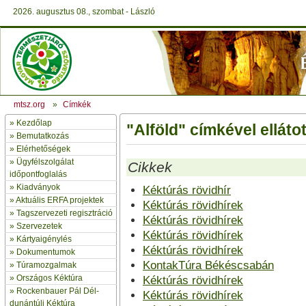
2026. augusztus 08., szombat - László
mtsz.org
»
Címkék
»
Kezdőlap
"Alföld" címkével elláto
» Bemutatkozás
»
Elérhetőségek
»
Ügyfélszolgálat
Cikkek
időpontfoglalás
»
Kiadványok
Kéktúrás rövidhír
»
Aktuális ERFA projektek
Kéktúrás rövidhírek
»
Tagszervezeti regisztráció
Kéktúrás rövidhírek
»
Szervezetek
Kéktúrás rövidhírek
»
Kártyaigénylés
Kéktúrás rövidhírek
»
Dokumentumok
KontakTúra Békéscsabán
»
Túramozgalmak
»
Országos Kéktúra
Kéktúrás rövidhírek
»
Rockenbauer Pál Dél-
Kéktúrás rövidhírek
dunántúli Kéktúra