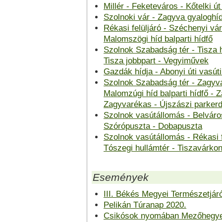
Millér - Feketeváros - Kőtelki 
Szolnoki vár - Zagyva gyaloghí
Rékasi felüljáró - Széchenyi vá
Malomszögi híd balparti hídfő
Szolnok Szabadság tér - Tisza hí
Tisza jobbpart - Vegyiművek
Gazdák hídja - Abonyi úti vasút
Szolnok Szabadság tér - Zagyva
Malomzúgi híd balparti hídfő - 
Zagyvarékas - Újszászi parker
Szolnok vasútállomás - Belváros 
Szórópuszta - Dobapuszta
Szolnok vasútállomás - Rékasi f
Tószegi hullámtér - Tiszavárko
Események
III. Békés Megyei Természetjár
Pelikán Túranap 2020.
Csikósok nyomában Mezőhegye