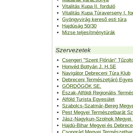
Vitalitás Kupa II. forduló
Vitalitás Kupa Túraverseny I. fo
Gyöngyvirág kereső esti túra
Hajdúság 50/30
Mizse teljesítménytúrák
Szervezetek
Csengeri "Szent Flórián" Tűzol
Honvéd Bottyán J. H.SE
Navigátor Debreceni Túra Klub
Debreceni Természetjáró Egyes
GÖRDÖGÖK SE.
Észak-Alföldi Regionális Termé
Alföld Turista Egyesület
Szabolcs-Szatmár-Bereg Megye
Pest Megyei Természetbarát S
Jász-Nagykun-Szolnok Megyei 
Hajdú-Bihar Megyei és Debrece
Csongrád Megyei Természetbar