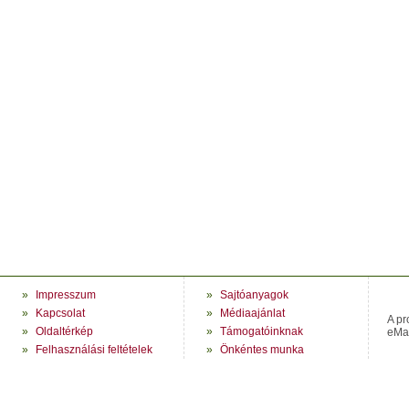
»
Impresszum
»
Sajtóanyagok
»
Kapcsolat
»
Médiaajánlat
A pr
»
Oldaltérkép
»
Támogatóinknak
eMag
»
Felhasználási feltételek
»
Önkéntes munka