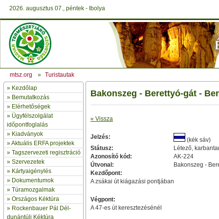
2026. augusztus 07., péntek - Ibolya
mtsz.org
»
Turistautak
»
Kezdőlap
Bakonszeg - Berettyó-gát - Ber
» Bemutatkozás
»
Elérhetőségek
»
Ügyfélszolgálat
« Vissza
időpontfoglalás
»
Kiadványok
Jelzés:
(kék sáv)
»
Aktuális ERFA projektek
Státusz:
Létező, karbantar
»
Tagszervezeti regisztráció
Azonosító kód:
AK-224
»
Szervezetek
Útvonal:
Bakonszeg - Beret
»
Kártyaigénylés
Kezdőpont:
»
Dokumentumok
A zsákai út kiágazási pontjában
»
Túramozgalmak
»
Országos Kéktúra
Végpont:
A 47-es út keresztezésénél
»
Rockenbauer Pál Dél-
dunántúli Kéktúra