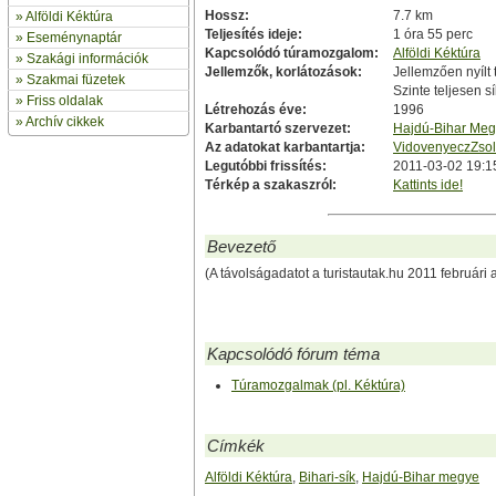
Hossz:
7.7 km
»
Alföldi Kéktúra
Teljesítés ideje:
1 óra 55 perc
»
Eseménynaptár
Kapcsolódó túramozgalom:
Alföldi Kéktúra
» Szakági információk
Jellemzők, korlátozások:
Jellemzően nyílt
»
Szakmai füzetek
Szinte teljesen sí
» Friss oldalak
Létrehozás éve:
1996
»
Archív cikkek
Karbantartó szervezet:
Hajdú-Bihar Meg
Az adatokat karbantartja:
VidovenyeczZsol
Legutóbbi frissítés:
2011-03-02 19:1
Térkép a szakaszról:
Kattints ide!
Bevezető
(A távolságadatot a turistautak.hu 2011 februári 
Kapcsolódó fórum téma
Túramozgalmak (pl. Kéktúra)
Címkék
Alföldi Kéktúra
,
Bihari-sík
,
Hajdú-Bihar megye