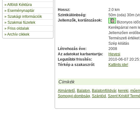
»
Alföldi Kéktúra
Hossz:
2.0 km
»
Eseménynaptár
Szintkülönbség:
50m (oda) 30m (vi
» Szakági információk
Jellemzők, korlátozások:
Bizonyos idős
»
Szakmai füzetek
Kerékpárral nem le
» Friss oldalak
Jellemzően erdőb
»
Archív cikkek
Természeti értéket 
Szép kilátás
Létrehozás éve:
2008
Az adatokat karbantartja:
Hevesi
Legutóbbi frissítés:
2010-06-07 20:25
Térkép a szakaszról:
Kattints ide!
Címkék
Almántető
,
Balaton
,
Balatonföldvár
,
kereki
,
műem
Somogyi-dombság
,
Szántód
,
Szent Kristóf Term