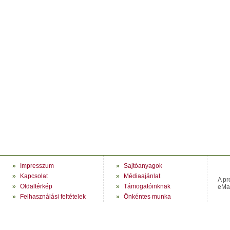
»
Impresszum
»
Sajtóanyagok
»
Kapcsolat
»
Médiaajánlat
A pr
»
Oldaltérkép
»
Támogatóinknak
eMag
»
Felhasználási feltételek
»
Önkéntes munka