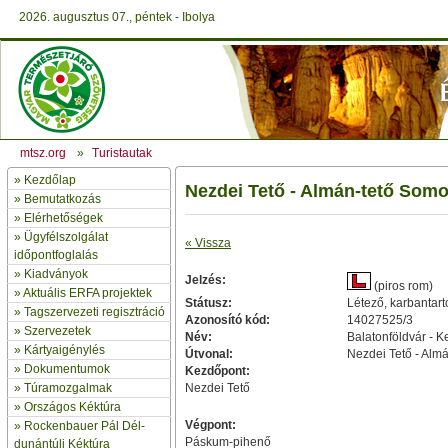
2026. augusztus 07., péntek - Ibolya
mtsz.org
»
Turistautak
»
Kezdőlap
Nezdei Tető - Almán-tető Som
» Bemutatkozás
»
Elérhetőségek
»
Ügyfélszolgálat
« Vissza
időpontfoglalás
»
Kiadványok
Jelzés:
(piros rom)
»
Aktuális ERFA projektek
Státusz:
Létező, karbantarto
»
Tagszervezeti regisztráció
Azonosító kód:
14027525/3
»
Szervezetek
Név:
Balatonföldvár - K
»
Kártyaigénylés
Útvonal:
Nezdei Tető - Alm
»
Dokumentumok
Kezdőpont:
»
Túramozgalmak
Nezdei Tető
»
Országos Kéktúra
Végpont:
»
Rockenbauer Pál Dél-
Páskum-pihenő
dunántúli Kéktúra