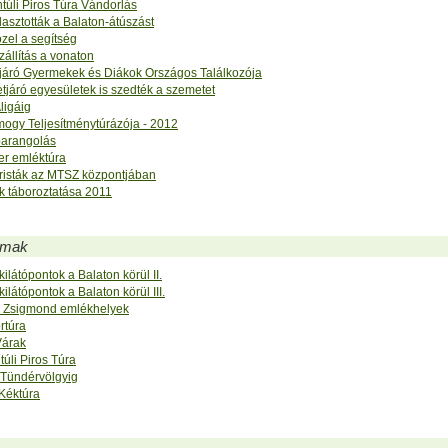
túli Piros Túra Vándorlás
lasztották a Balaton-átúszást
özel a segítség
állítás a vonaton
járó Gyermekek és Diákok Országos Találkozója
tjáró egyesületek is szedték a szemetet
Aligáig
ogy Teljesítménytúrázója - 2012
arangolás
er emléktúra
uristák az MTSZ központjában
 táboroztatása 2011
lmak
kilátópontok a Balaton körül II.
kilátópontok a Balaton körül III.
 Zsigmond emlékhelyek
rtúra
Várak
úli Piros Túra
 Tündérvölgyig
Kéktúra