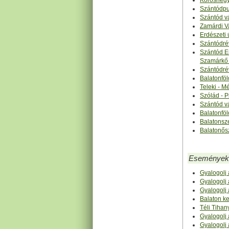
Kőröshegy
Szántódpus
Szántód vá
Zamárdi Va
Erdészeti 
Szántódrév
Szántód E
Szamárkő 
Szántódrév
Balatonföl
Teleki - 
Szólád - P
Szántód vá
Balatonföl
Balatonsz
Balatonősz
Események
Gyalogolj 
Gyalogolj 
Gyalogolj 
Balaton ke
Téli Tihan
Gyalogolj 
Gyalogolj 