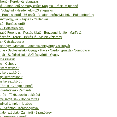
henő - Kereki-vár elágazás
tő - Almán-tető Somogy csúcs Kopjafa - Páskum-pihenő
Völgyhíd - Nezdei tető - Z3 elágazás.
 - Banácsi erdő - 76-os út - Balatonberény Múltház - Balatonberény
ntgyörgy, vá. - Tájház - Csillagvár
tó - Banácsi erdő
. - Bélatelep, vm.
abó Ferenc u. - Postás-kilátó - Berzsenyi-kilátó - Márffy tér
dászház - Töreki - Békás tó - Siófok Víztorony
. - Csisztapuszta
sóhegy - Marcali - Balatonszentgyörgy, Csillagvár
lár - Szőlőskislak - Gyugy - Hács - Gárdonypuszta - Somogyvár
lár - Szőlőskislak - Szőlősgyörök - Gyúgy
rga kereszt
le - Kishegy
k kereszt körút
ld kereszt körút
rga kereszt körút
os kereszt körút
- Töreki - Cinege pihenő
ndrédi-tavak - Zamárdi
dréd - Tóközpuszta bekötőut
yi sárga sáv - Bóbita forrás
ádkori templom jelzése
 - Szántód - Kőröshegy vá.
alatonszéplak - Zamárdi - Szántódrév