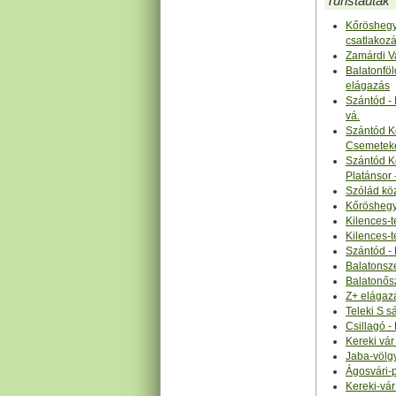
Turistautak
Kőröshegy 
csatlakoz
Zamárdi Va
Balatonföl
elágazás
Szántód - 
vá.
Szántód Kö
Csemeteke
Szántód Kö
Platánsor 
Szólád köz
Kőröshegy 
Kilences-t
Kilences-t
Szántód -
Balatonsz
Balatonős
Z+ elágazá
Teleki S s
Csillagó -
Kereki vár
Jaba-völgy
Ágosvári-p
Kereki-vár