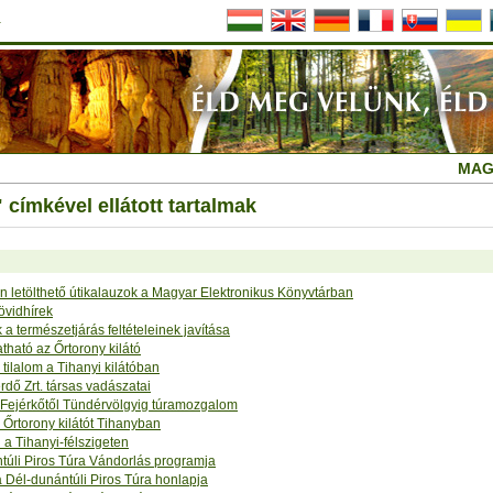
a
MAG
 címkével ellátott tartalmak
 letölthető útikalauzok a Magyar Elektronikus Könyvtárban
övidhírek
k a természetjárás feltételeinek javítása
atható az Őrtorony kilátó
 tilalom a Tihanyi kilátóban
dő Zrt. társas vadászatai
 Fejérkőtől Tündérvölgyig túramozgalom
 Őrtorony kilátót Tihanyban
l a Tihanyi-félszigeten
túli Piros Túra Vándorlás programja
a Dél-dunántúli Piros Túra honlapja