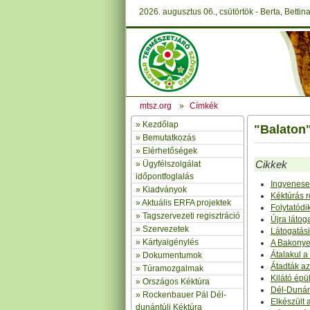
2026. augusztus 06., csütörtök - Berta, Bettin
mtsz.org
»
Címkék
»
Kezdőlap
"Balaton"
» Bemutatkozás
»
Elérhetőségek
Cikkek
»
Ügyfélszolgálat
időpontfoglalás
Ingyenesen
»
Kiadványok
Kéktúrás r
»
Aktuális ERFA projektek
Folytatódi
»
Tagszervezeti regisztráció
Újra látog
»
Szervezetek
Látogatási
»
Kártyaigénylés
A Bakonyer
Átalakul a
»
Dokumentumok
Átadták az
»
Túramozgalmak
Kilátó épü
»
Országos Kéktúra
Dél-Dunán
»
Rockenbauer Pál Dél-
Elkészült 
dunántúli Kéktúra