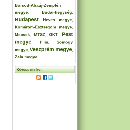
Borsod-Abaúj-Zemplén
megye
Budai-hegység
,
,
Budapest
Heves megye
,
,
Komárom-Esztergom megye
,
Pest
Mecsek
MTSZ
OKT
,
,
,
megye
Pilis
Somogy
,
,
Veszprém megye
megye
,
,
Zala megye
Kövess minket!