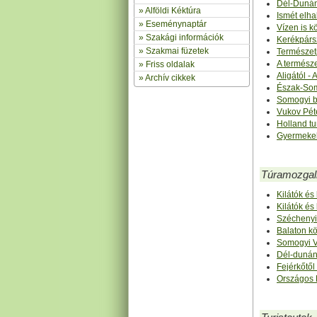
Dél-Dunán
»
Alföldi Kéktúra
Ismét elha
»
Eseménynaptár
Vízen is k
» Szakági információk
Kerékpársz
»
Szakmai füzetek
Természet
A természe
» Friss oldalak
Aligától - 
»
Archív cikkek
Észak-Som
Somogyi b
Vukov Pét
Holland t
Gyermekek
Túramozga
Kilátók és 
Kilátók és 
Széchenyi
Balaton kö
Somogyi 
Dél-dunánt
Fejérkőtől
Országos 