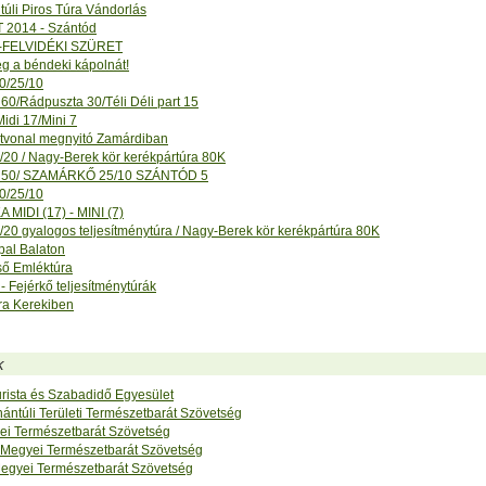
úli Piros Túra Vándorlás
 2014 - Szántód
FELVIDÉKI SZÜRET
g a béndeki kápolnát!
0/25/10
 60/Rádpuszta 30/Téli Déli part 15
idi 17/Mini 7
aútvonal megnyitó Zamárdiban
/20 / Nagy-Berek kör kerékpártúra 80K
50/ SZAMÁRKŐ 25/10 SZÁNTÓD 5
0/25/10
MIDI (17) - MINI (7)
/20 gyalogos teljesítménytúra / Nagy-Berek kör kerékpártúra 80K
ppal Balaton
ső Emléktúra
 Fejérkő teljesítménytúrák
ra Kerekiben
k
urista és Szabadidő Egyesület
ántúli Területi Természetbarát Szövetség
ei Természetbarát Szövetség
Megyei Természetbarát Szövetség
gyei Természetbarát Szövetség