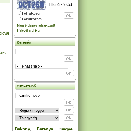
Feliratkozom
Leiratkozom
Miért érdemes feliratkozni?
Hírlevél archívum
öldvár
Keresés
rt -
Címkefelhő
Bakony
Baranya megye
,
,