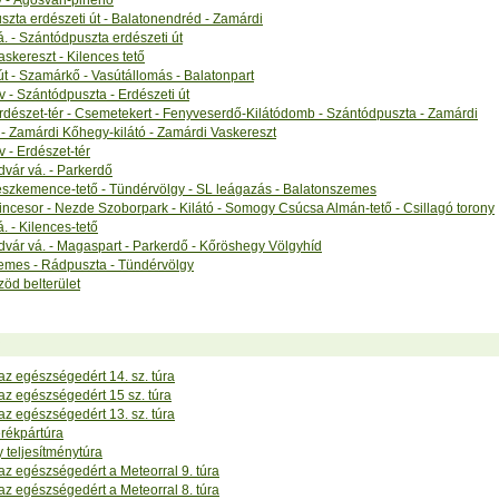
 - Ágosvári-pihenő
zta erdészeti út - Balatonendréd - Zamárdi
. - Szántódpuszta erdészeti út
skereszt - Kilences tető
út - Szamárkő - Vasútállomás - Balatonpart
 - Szántódpuszta - Erdészeti út
rdészet-tér - Csemetekert - Fenyveserdő-Kilátódomb - Szántódpuszta - Zamárdi
- Zamárdi Kőhegy-kilátó - Zamárdi Vaskereszt
 - Erdészet-tér
dvár vá. - Parkerdő
Mészkemence-tető - Tündérvölgy - SL leágazás - Balatonszemes
incesor - Nezde Szoborpark - Kilátó - Somogy Csúcsa Almán-tető - Csillagó torony
. - Kilences-tető
dvár vá. - Magaspart - Parkerdő - Kőröshegy Völgyhíd
emes - Rádpuszta - Tündérvölgy
öd belterület
az egészségedért 14. sz. túra
az egészségedért 15 sz. túra
az egészségedért 13. sz. túra
rékpártúra
y teljesítménytúra
az egészségedért a Meteorral 9. túra
az egészségedért a Meteorral 8. túra