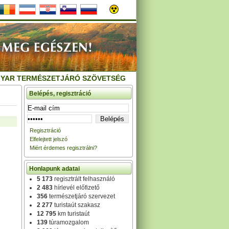
YAR TERMÉSZETJÁRÓ SZÖVETSÉG
Belépés, regisztráció
Regisztráció
Elfelejtett jelszó
Miért érdemes regisztrálni?
Honlapunk adatai
5 173
regisztrált felhasználó
2 483
hírlevél előfizető
356
természetjáró szervezet
2 277
turistaút szakasz
12 795
km turistaút
139
túramozgalom