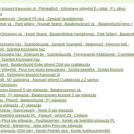
központ Kaposvári út - Pálinkafőző - Kőröshegy völgyhíd É-i oldal - P L úthoz
ás
skereszt - Zamárdi Fő utca - Zamárdi Vasútállomás
dvár vá. - Parti sétány - Nyugati Strand - Balatonszárszó vá. - Balatonőszöd piros +
Kőröshegy vá. - Keleti Strand - Balatonföldvár hajóállomás - Parti Sétány - Balatonf
zösségi ház - Szántódpuszta - Zamárdi Szamárkő - Vaskereszt - Kilences-tető -
rt - Szántód Közösségi ház
zösségi ház - Erdészet-tér - Szántódpuszta - Fenyveserdő Kilátódomb - Csemeteke
- Szántód Közösségi ház.
pont - Balatonőszöd Erdei pihenő Zöld sáv csatlakozás
Völgyhíd - Piros rom jelzés keresztezés - Szólád bekötőut - Szólád Központ
ető - Kőröshegy központ Kaposvári út
ető - M7 autópálya - Ágosvári-pihenő Csatlakozás a Z sávhoz
 Kőröshegy
emes központ S sáv elágazás - Balatonszemes vá.
zöd - P+ elágazás - Balatonszemes központ S sáv elágazás
s - Pihenő - Balatonőszöd - P+ elágazás
áv elágazás - Z+ elágazás
 Kötcse - Nagycsepely - Teleki S-sáv elágazás
 bekötőút elágazás PL - Páskum - pihenő Z3 - Csillagó
 Piros sáv elágazás - Pusztaszemes - Kereki vár bekötőút elágazás PL
ihenő - Bálványos - Jaba-völgy Piros sáv elágazás
 elágazás (Zöld-sáv) - Kereki-Fejérkő vára - Kereki Autóbuszmegálló