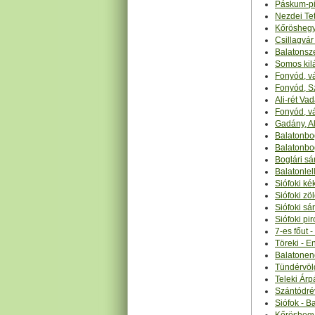
Páskum-pi
Nezdei Te
Kőröshegy 
Csillagvár
Balatonsze
Somos kilá
Fonyód, vá
Fonyód, Sz
Ali-rét Va
Fonyód, vá
Gadány, Al
Balatonbog
Balatonbog
Boglári sá
Balatonlel
Siófoki ké
Siófoki zö
Siófoki sá
Siófoki pir
7-es főut 
Töreki - E
Balatonen
Tündérvölg
Teleki Árp
Szántódrév
Siófok - B