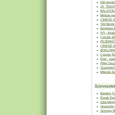
Dél-dunánt
25. TEDOT
BALATON-
Metsük me
CINEGE 4
Téli Berek
Boglárka M
IVV - túr
Csiszta 30
FEJÉRKŐ 
CINEGE 4
BOGLÁRKA 
Csiszta 30
Éjjel - na
Piller Dez
Szamárkő -
Mikulás tú
Szervezete
Balaton T
Észak-Dun
Zala Megy
Veszprém 
Somogy Me