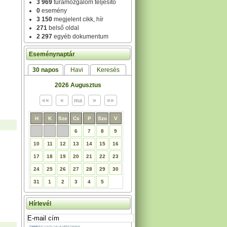
3 969
túramozgalom teljesítő
0
esemény
3 150
megjelent cikk, hír
271
belső oldal
2 297
egyéb dokumentum
Eseménynaptár
30 napos
Havi
Keresés
2026 Augusztus
H
K
Sze
Cs
P
Szo
V
6
7
8
9
10
11
12
13
14
15
16
17
18
19
20
21
22
23
24
25
26
27
28
29
30
31
1
2
3
4
5
Hírlevél