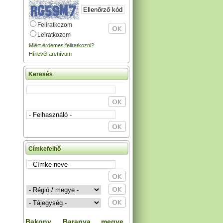
Feliratkozom
Leiratkozom
Miért érdemes feliratkozni?
Hírlevél archívum
Keresés
Címkefelhő
Bakony
Baranya megye
,
,