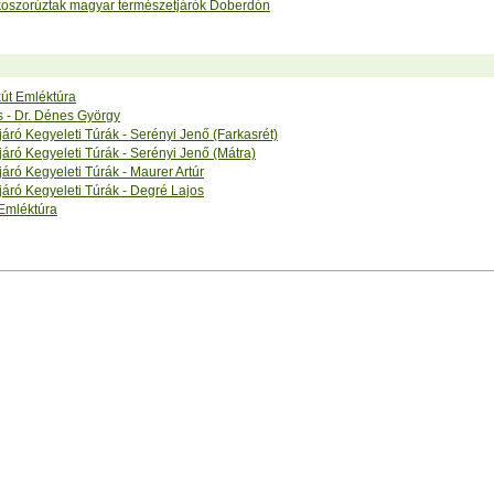
koszorúztak magyar természetjárók Doberdón
kút Emléktúra
 - Dr. Dénes György
áró Kegyeleti Túrák - Serényi Jenő (Farkasrét)
áró Kegyeleti Túrák - Serényi Jenő (Mátra)
áró Kegyeleti Túrák - Maurer Artúr
áró Kegyeleti Túrák - Degré Lajos
 Emléktúra