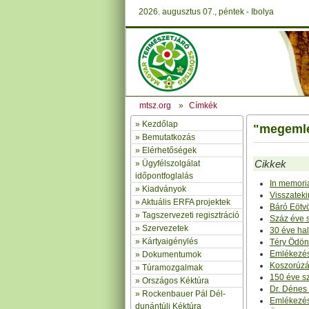
2026. augusztus 07., péntek - Ibolya
mtsz.org
»
Címkék
»
Kezdőlap
"megemlék
» Bemutatkozás
»
Elérhetőségek
Cikkek
»
Ügyfélszolgálat
időpontfoglalás
In memori
»
Kiadványok
Visszateki
»
Aktuális ERFA projektek
Báró Eötv
»
Tagszervezeti regisztráció
Száz éve s
»
Szervezetek
30 éve ha
»
Kártyaigénylés
Téry Ödön
Emlékezés
»
Dokumentumok
Koszorúzá
»
Túramozgalmak
150 éve sz
»
Országos Kéktúra
Dr. Dénes
»
Rockenbauer Pál Dél-
Emlékezés
dunántúli Kéktúra