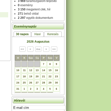
3 969
túramozgalom teljesítő
0
esemény
3 150
megjelent cikk, hír
271
belső oldal
2 297
egyéb dokumentum
Eseménynaptár
30 napos
Havi
Keresés
2026 Augusztus
H
K
Sze
Cs
P
Szo
V
7
8
9
10
11
12
13
14
15
16
17
18
19
20
21
22
23
24
25
26
27
28
29
30
31
1
2
3
4
5
6
Hírlevél