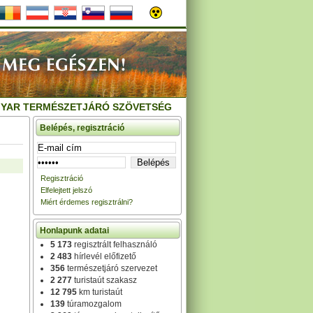
YAR TERMÉSZETJÁRÓ SZÖVETSÉG
Belépés, regisztráció
Regisztráció
Elfelejtett jelszó
Miért érdemes regisztrálni?
Honlapunk adatai
5 173
regisztrált felhasználó
2 483
hírlevél előfizető
356
természetjáró szervezet
2 277
turistaút szakasz
12 795
km turistaút
139
túramozgalom