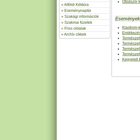
Ötödször 
»
Alföldi Kéktúra
»
Eseménynaptár
» Szakági információk
Események
»
Szakmai füzetek
Klastrom-
» Friss oldalak
Emlékezés
»
Archív cikkek
Természetj
Természetj
Természetj
Természetj
Kegyeleti