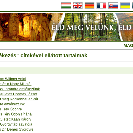
MAG
ezés" címkével ellátott tartalmak
am Wittmer Antal
ntés a Nagy-Milicről
ös Lorándra emlékeztünk
zületett Horváth József
lt meg Rockenbauer Pál
re emlékeztünk
 Téry Ödönre
s Téry Ödön sírjánál
ületett Kaán Károly
 György táblaavatója
 Dr. Dénes Györgyre