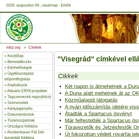
2026. augusztus 09., vasárnap - Emőd
mtsz.org
»
Címkék
»
Kezdőlap
"Visegrád" címkével ellá
» Bemutatkozás
»
Elérhetőségek
»
Ügyfélszolgálat
Cikkek
időpontfoglalás
»
Kiadványok
Két napon is átmehetnek a Duna
»
Aktuális ERFA projektek
A Duna alatt mehetnek át az O
»
Tagszervezeti regisztráció
Közműalagút látogatás
»
Szervezetek
A nyári időszámítás idejére viss
»
Kártyaigénylés
Átadták a Spartacus ösvényt
»
Dokumentumok
Már felfestették a Spartacus ös
»
Túramozgalmak
»
Országos Kéktúra
Túravezetők és Jelzésfestők Or
»
Rockenbauer Pál Dél-
Új fokozottan védett rovarfaj j
dunántúli Kéktúra