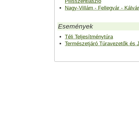
Pilisszentlászló
Nagy-Villám - Fellegvár - Kál
Események
Téli Teljesítménytúra
Természetjáró Túravezetők és J