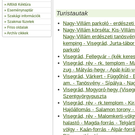
»
Alföldi Kéktúra
»
Eseménynaptár
Turistautak
» Szakági információk
»
Szakmai füzetek
Nagy-Villám parkoló - erdészet
» Friss oldalak
Nagy-Villám körséta: Kis-Villám
»
Archív cikkek
Nagy-Villám erdészeti tanösvény
kemping - Visegrád, Jurta-tábor
parkoló
Visegrád, Fellegvár - (kék kere
Visegrád, rév - rk. templom - M
zug - Mátyás-hegy - Apát-kúti-vö
Visegrád, Várkert - Függőhíd - B
am. - Tanösvény - Sípálya - Na
Visegrád, Mogyoró-hegy (Visegrá
Szentgyörgypuszta
Visegrád, rév - rk.templom - Ki
Hajóállomás - Salamon torony -
Visegrád, rév - Malomkerti-völg
halastó - Magda-forrás - Telgárt
völgy - Kaán-forrás - Alpár-forr