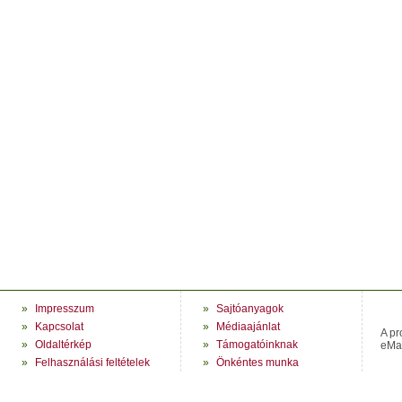
»
Impresszum
»
Sajtóanyagok
»
Kapcsolat
»
Médiaajánlat
A pr
»
Oldaltérkép
»
Támogatóinknak
eMag
»
Felhasználási feltételek
»
Önkéntes munka