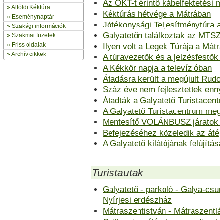
Az OKT-t érintő kábelfektetési
»
Alföldi Kéktúra
Kéktúrás hétvége a Mátrában
»
Eseménynaptár
Jótékonysági Teljesítménytúra a
» Szakági információk
Galyatetőn találkoztak az MTSZ
»
Szakmai füzetek
» Friss oldalak
Ilyen volt a Legek Túrája a Mát
»
Archív cikkek
A túravezetők és a jelzésfestők 
A Kékkör napja a televízióban
Átadásra került a megújult Rudo
Száz éve nem fejlesztettek enn
Átadták a Galyatető Turistacent
A Galyatető Turistacentrum meg
Mentesítő VOLÁNBUSZ járatok 
Befejezéséhez közeledik az áté
A Galyatető kilátójának felújítás
Turistautak
Galyatető - parkoló - Galya-csu
Nyírjesi erdészház
Mátraszentistván - Mátraszentlá