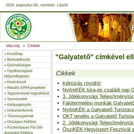
2026. augusztus 08., szombat - László
mtsz.org
»
Címkék
»
Kezdőlap
"Galyatető" címkével ell
» Bemutatkozás
»
Elérhetőségek
»
Ügyfélszolgálat
Cikkek
időpontfoglalás
»
Kiadványok
Kéktúrás rövidhír
»
Aktuális ERFA projektek
NyitniKÉK túra-és családi nap 
»
Tagszervezeti regisztráció
3. Jótékonysági Teljesítménytúr
»
Szervezetek
Fakitermelési munkák Galyatet
»
Kártyaigénylés
NyitniKÉK a Galyatető Turistac
»
Dokumentumok
OKT terelés a Galyatető Turist
»
Túramozgalmak
»
Országos Kéktúra
2. Jótékonysági Teljesítménytúr
»
Rockenbauer Pál Dél-
ŐsziKÉK Hegyisport Fesztivál 
dunántúli Kéktúra