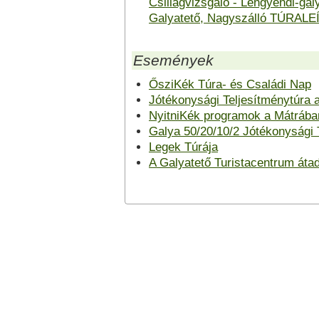
Csillagvizsgáló - Lengyendi-galy
Galyatető, Nagyszálló TÚRAL
Események
ŐsziKék Túra- és Családi Nap
Jótékonysági Teljesítménytúra a
NyitniKék programok a Mátrába
Galya 50/20/10/2 Jótékonysági 
Legek Túrája
A Galyatető Turistacentrum áta