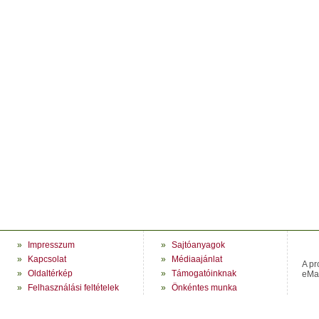
»
Impresszum
»
Sajtóanyagok
»
Kapcsolat
»
Médiaajánlat
A pr
»
Oldaltérkép
»
Támogatóinknak
eMag
»
Felhasználási feltételek
»
Önkéntes munka