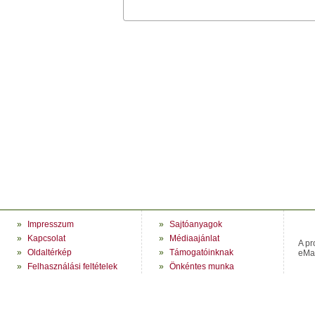
»
Impresszum
»
Sajtóanyagok
»
Kapcsolat
»
Médiaajánlat
A pr
»
Oldaltérkép
»
Támogatóinknak
eMag
»
Felhasználási feltételek
»
Önkéntes munka