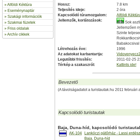
Hossz:
7.8 km
»
Alföldi Kéktúra
Teljesítés ideje:
2 óra
»
Eseménynaptár
Kapcsolódó túramozgalom:
Alföldi Kéktúr
» Szakági információk
Jellemzők, korlátozások:
Sok aszfa
»
Szakmai füzetek
Jellemzően ny
» Friss oldalak
Szinte teljese
»
Archív cikkek
Rokkantkocsiv
Babakocsival 
Létrehozás éve:
1996
Az adatokat karbantartja:
VidovenyeczZ
Legutóbbi frissítés:
2011-02-25 2
Térkép a szakaszról:
Kattints ide!
Bevezető
(A távolságadatot a turistautak.hu 2011 februári 
Kapcsolódó turistautak
Baja, Duna-híd, kapcsolódó turistauta
AK-104
Lankóczi gátőrház - Lassi erdészl
Baja, Duna-híd