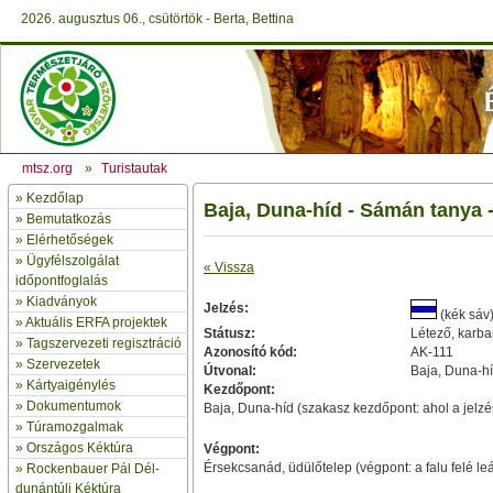
2026. augusztus 06., csütörtök - Berta, Bettina
mtsz.org
»
Turistautak
»
Kezdőlap
Baja, Duna-híd - Sámán tanya 
» Bemutatkozás
»
Elérhetőségek
»
Ügyfélszolgálat
« Vissza
időpontfoglalás
»
Kiadványok
Jelzés:
(kék sáv
»
Aktuális ERFA projektek
Státusz:
Létező, karban
»
Tagszervezeti regisztráció
Azonosító kód:
AK-111
»
Szervezetek
Útvonal:
Baja, Duna-hí
»
Kártyaigénylés
Kezdőpont:
»
Dokumentumok
Baja, Duna-híd (szakasz kezdőpont: ahol a jelzés
»
Túramozgalmak
»
Országos Kéktúra
Végpont:
Érsekcsanád, üdülőtelep (végpont: a falu felé le
»
Rockenbauer Pál Dél-
dunántúli Kéktúra