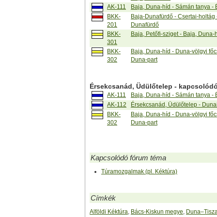
AK-111
Baja, Duna-híd - Sámán tanya -
BKK-
Baja-Dunafürdő - Csertai-holtág -
201
Dunafürdő
BKK-
Baja, Petőfi-sziget - Baja, Duna-
301
BKK-
Baja, Duna-híd - Duna-völgyi fő
302
Duna-part
Érsekcsanád, Üdülőtelep - kapcsolódó
AK-111
Baja, Duna-híd - Sámán tanya -
AK-112
Érsekcsanád, Üdülőtelep - Duna
BKK-
Baja, Duna-híd - Duna-völgyi fő
302
Duna-part
Kapcsolódó fórum téma
Túramozgalmak (pl. Kéktúra)
Címkék
Alföldi Kéktúra
,
Bács-Kiskun megye
,
Duna–Tisza