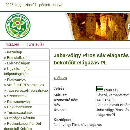
2026. augusztus 07., péntek - Ibolya
mtsz.org
»
Turistautak
»
Kezdőlap
Jaba-völgy Piros sáv elágazás
» Bemutatkozás
bekötőút elágazás PL
»
Elérhetőségek
»
Ügyfélszolgálat
időpontfoglalás
« Vissza
»
Kiadványok
»
Aktuális ERFA projektek
Jelzés:
(zöld sáv)
»
Tagszervezeti regisztráció
Státusz:
Létező, karbantartott
»
Szervezetek
Azonosító kód:
14031540/3
»
Kártyaigénylés
Név:
Balatonföldvár kistér
»
Dokumentumok
Útvonal:
Jaba-völgy Piros sáv
»
Túramozgalmak
elágazás PL
»
Országos Kéktúra
Kezdőpont:
»
Rockenbauer Pál Dél-
Jaba-völgy Piros sáv elágazás
dunántúli Kéktúra