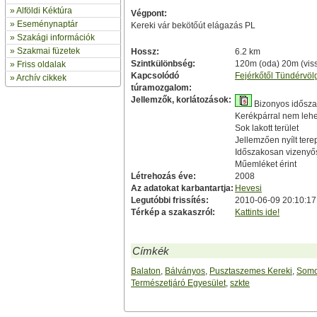
»
Alföldi Kéktúra
Végpont:
»
Eseménynaptár
Kereki vár bekötőút elágazás PL
» Szakági információk
»
Szakmai füzetek
Hossz:
6.2 km
Szintkülönbség:
120m (oda) 20m (vis
» Friss oldalak
Kapcsolódó
Fejérkőtől Tündérvöl
»
Archív cikkek
túramozgalom:
Jellemzők, korlátozások:
Bizonyos idősza
Kerékpárral nem lehe
Sok lakott terület
Jellemzően nyílt ter
Időszakosan vizenyő
Műemléket érint
Létrehozás éve:
2008
Az adatokat karbantartja:
Hevesi
Legutóbbi frissítés:
2010-06-09 20:10:17
Térkép a szakaszról:
Kattints ide!
Címkék
Balaton
,
Bálványos
,
Pusztaszemes Kereki
,
Somo
Természetjáró Egyesület
,
szkte