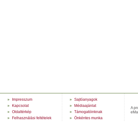
»
Impresszum
»
Sajtóanyagok
»
Kapcsolat
»
Médiaajánlat
A pr
»
Oldaltérkép
»
Támogatóinknak
eMag
»
Felhasználási feltételek
»
Önkéntes munka