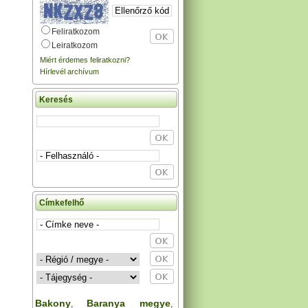
Feliratkozom
Leiratkozom
Miért érdemes feliratkozni?
Hírlevél archívum
Keresés
Címkefelhő
Bakony
Baranya megye
,
,