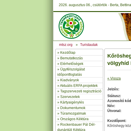
2026. augusztus 06., csütörtök - Berta, Bettin
mtsz.org
»
Turistautak
»
Kezdőlap
Kőrösheg
» Bemutatkozás
völgyhíd 
»
Elérhetőségek
»
Ügyfélszolgálat
időpontfoglalás
« Vissza
»
Kiadványok
»
Aktuális ERFA projektek
Jelzés:
»
Tagszervezeti regisztráció
Státusz:
»
Szervezetek
Azonosító kód
»
Kártyaigénylés
Név:
»
Dokumentumok
Útvonal:
»
Túramozgalmak
»
Országos Kéktúra
Kezdőpont:
»
Rockenbauer Pál Dél-
Kőröshegy köz
dunántúli Kéktúra