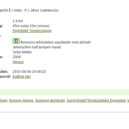
yhíd É-i oldal - P L úthoz csatlakozás
1.9 km
g:
45m (oda) 10m (vissza)
Fejérkőtől Tündérvölgyig
:
Bizonyos időszakban egyáltalán nem járható
Jellemzően nyílt terepen halad
Szép kilátás
e:
2008
Hevesi
sítés:
2010-06-09 18:48:03
aszról:
Kattints ide!
hegy
,
Somogy megye
,
Somogyi-dombság
,
Szent Kristóf Természetjáró Egyesület
,
s