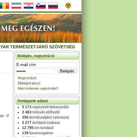
YAR TERMÉSZETJÁRÓ SZÖVETSÉG
Belépés, regisztráció
Regisztráció
Elfelejtett jelszó
Miért érdemes regisztrálni?
Honlapunk adatai
5 173
regisztrált felhasználó
2 483
hírlevél előfizető
al - P
356
természetjáró szervezet
2 277
turistaút szakasz
12 795
km turistaút
139
túramozgalom