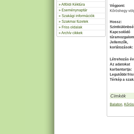
»
Alföldi Kéktúra
Végpont:
»
Eseménynaptár
Kőröshegy völg
» Szakági információk
»
Szakmai füzetek
Hossz:
Szintkülönbsé
» Friss oldalak
Kapcsolódó
»
Archív cikkek
túramozgalom
Jellemzők,
korlátozások:
Létrehozás év
Az adatokat
karbantartja:
Legutóbbi fris
Térkép a szak
Címkék
Balaton
,
Kőrös