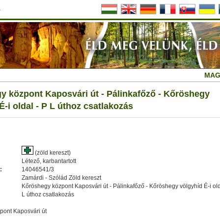
a
MAG
y központ Kaposvári út - Pálinkafőző - Kőröshegy
É-i oldal - P L úthoz csatlakozás
(zöld kereszt)
Létező, karbantartott
:
14046541/3
Zamárdi - Szólád Zöld kereszt
Kőröshegy központ Kaposvári út - Pálinkafőző - Kőröshegy völgyhíd É-i old
L úthoz csatlakozás
pont Kaposvári út