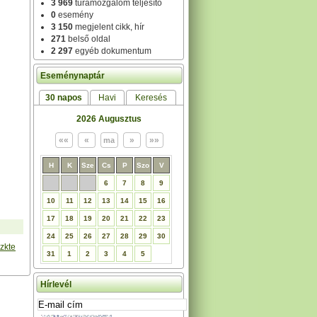
3 969
túramozgalom teljesítő
0
esemény
3 150
megjelent cikk, hír
271
belső oldal
2 297
egyéb dokumentum
Eseménynaptár
30 napos
Havi
Keresés
2026 Augusztus
H
K
Sze
Cs
P
Szo
V
6
7
8
9
10
11
12
13
14
15
16
17
18
19
20
21
22
23
24
25
26
27
28
29
30
zkte
31
1
2
3
4
5
Hírlevél