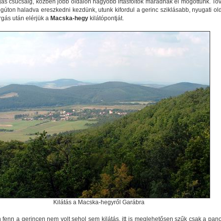
as csúcsáig, közben jobb oldalon nagyobb irtásfoltok maradnak el mögöttünk. To
ogúton haladva ereszkedni kezdünk, utunk kifordul a gerinc sziklásabb, nyugati old
rgás után elérjük a
Macska-hegy
kilátópontját.
Kilátás a Macska-hegyről Garábra
 fenn a gerincen nem volt sehol sem kilátás, itt is meglehetősen szűk csak a pan