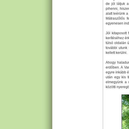
de jól látjuk 
pihenni, hisze
alatt leérünk 
Mátraszőlős f
egyenesen indu
Jól kitaposott
kerítéséhez érk
túlsó oldalán 
további utunk 
kellett kerülni.
Ahogy haladun
erdőben. A Va
egyre inkább é
után egy kis t
elmegyünk a r
közötti nyereg