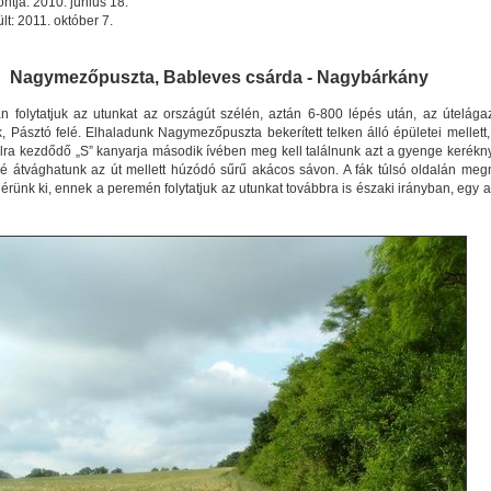
ntja: 2010. június 18.
ült: 2011. október 7.
Nagymezőpuszta, Bableves csárda - Nagybárkány
n folytatjuk az utunkat az országút szélén, aztán 6-800 lépés után, az útelága
k, Pásztó felé. Elhaladunk Nagymezőpuszta bekerített telken álló épületei mellett,
lra kezdődő „S” kanyarja második ívében meg kell találnunk azt a gyenge kerékn
lé átvághatunk az út mellett húzódó sűrű akácos sávon. A fák túlsó oldalán meg
 érünk ki, ennek a peremén folytatjuk az utunkat továbbra is északi irányban, egy al