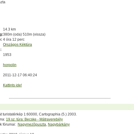
zta
14.3 km
g:
380m (oda) 510m (vissza)
e:
4 óra 12 perc
Országos Kéktúra
:
1953
horpolin
2011-12-17 06:40:24
Kattints ide!
t turistatérkép 1:60000, Cartographia (5.) 2003.
uma:
19.sz. túra: Becske - Mátraverebély
k fórumai:
Nagymezõpuszta
,
Nagybárkány