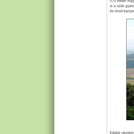
575 méter mag
is a szűk gyal
és rövid kanya
Eddigi utunkon