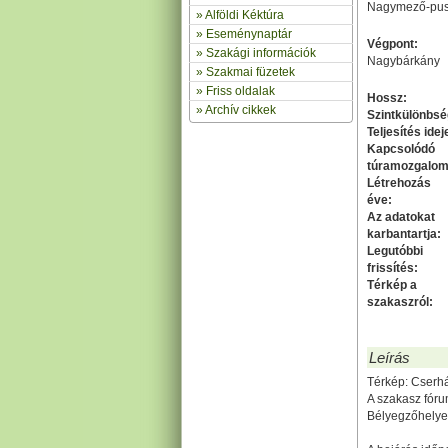
Nagymező-pus
»
Alföldi Kéktúra
»
Eseménynaptár
Végpont:
» Szakági információk
Nagybárkány
»
Szakmai füzetek
» Friss oldalak
Hossz:
»
Archív cikkek
Szintkülönbsé
Teljesítés idej
Kapcsolódó
túramozgalom
Létrehozás
éve:
Az adatokat
karbantartja:
Legutóbbi
frissítés:
Térkép a
szakaszról:
Leírás
Térkép: Cserhá
A szakasz fór
Bélyegzőhelye