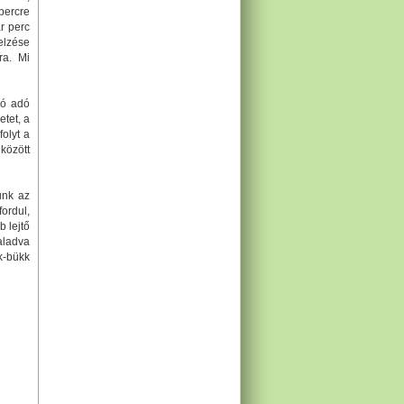
percre
r perc
jelzése
ra. Mi
zó adó
etet, a
olyt a
között
unk az
fordul,
 lejtő
aladva
-bükk