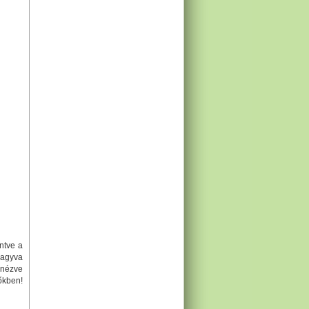
ntve a
 Zagyva
 nézve
őkben!