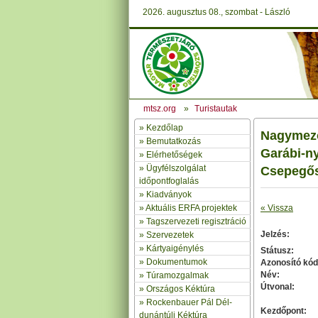
2026. augusztus 08., szombat - László
mtsz.org
»
Turistautak
»
Kezdőlap
Nagymező-
» Bemutatkozás
Garábi-ny
»
Elérhetőségek
»
Ügyfélszolgálat
Csepegős
időpontfoglalás
»
Kiadványok
»
Aktuális ERFA projektek
« Vissza
»
Tagszervezeti regisztráció
Jelzés:
»
Szervezetek
»
Kártyaigénylés
Státusz:
»
Dokumentumok
Azonosító kód
Név:
»
Túramozgalmak
Útvonal:
»
Országos Kéktúra
»
Rockenbauer Pál Dél-
Kezdőpont:
dunántúli Kéktúra