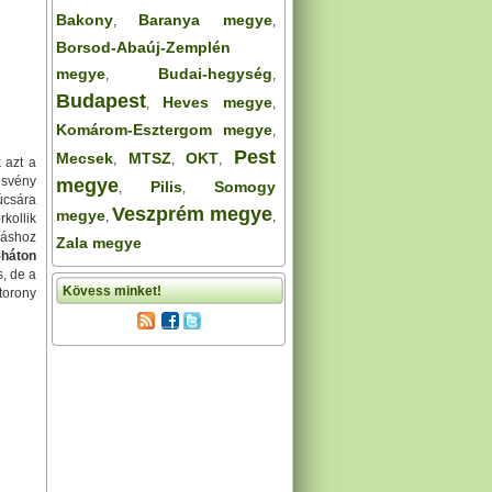
Bakony
Baranya megye
,
,
Borsod-Abaúj-Zemplén
megye
Budai-hegység
,
,
Budapest
Heves megye
,
,
Komárom-Esztergom megye
,
Pest
Mecsek
MTSZ
OKT
,
,
,
 azt a
ösvény
megye
Pilis
Somogy
,
,
úcsára
Veszprém megye
megye
,
,
kollik
záshoz
Zala megye
-háton
, de a
Kövess minket!
torony