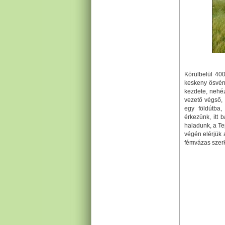
Körülbelül 40
keskeny ösvény
kezdete, nehéz
vezető végső, 
egy földútba,
érkezünk, itt 
haladunk, a T
végén elérjük 
fémvázas szerk