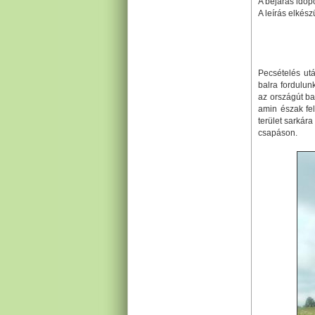
A bejárás időpo
A leírás elkész
Pecsételés utá
balra fordulun
az országút ba
amin észak fe
terület sarkára
csapáson.