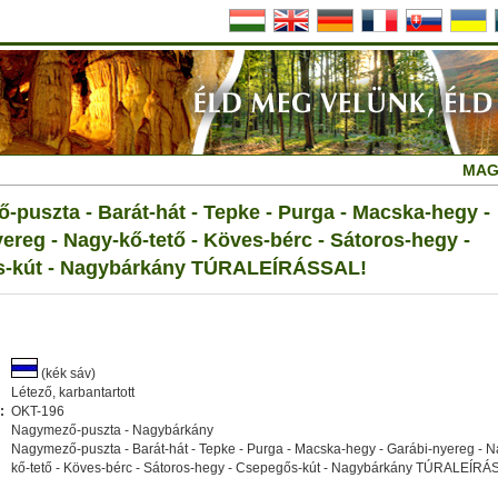
MAG
puszta - Barát-hát - Tepke - Purga - Macska-hegy -
ereg - Nagy-kő-tető - Köves-bérc - Sátoros-hegy -
-kút - Nagybárkány TÚRALEÍRÁSSAL!
(kék sáv)
Létező, karbantartott
:
OKT-196
Nagymező-puszta - Nagybárkány
Nagymező-puszta - Barát-hát - Tepke - Purga - Macska-hegy - Garábi-nyereg - N
kő-tető - Köves-bérc - Sátoros-hegy - Csepegős-kút - Nagybárkány TÚRALEÍRÁ