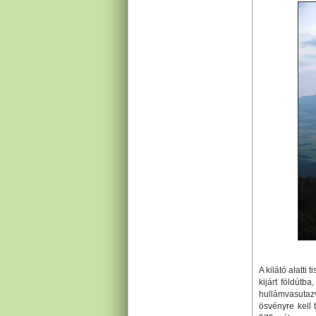
A kilátó alatti
kijárt földútb
hullámvasutaz
ösvényre kell