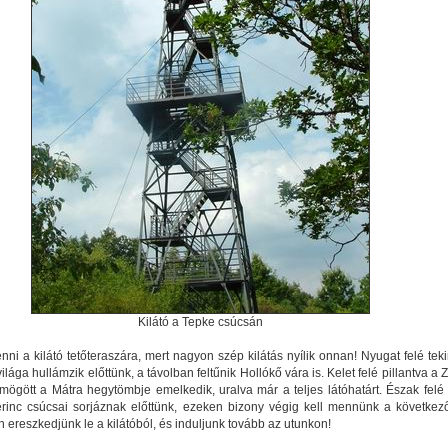
Kilátó a Tepke csúcsán
ni a kilátó tetőteraszára, mert nagyon szép kilátás nyílik onnan! Nyugat felé teki
ága hullámzik előttünk, a távolban feltűnik Hollókő vára is. Kelet felé pillantva a
mögött a Mátra hegytömbje emelkedik, uralva már a teljes látóhatárt. Észak felé
rinc csúcsai sorjáznak előttünk, ezeken bizony végig kell mennünk a következ
 ereszkedjünk le a kilátóból, és induljunk tovább az utunkon!