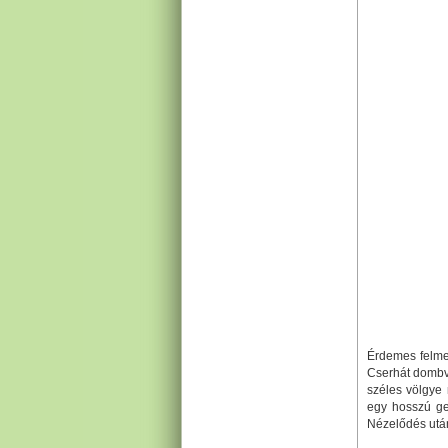
Érdemes felmen
Cserhát dombvil
széles völgye 
egy hosszú ge
Nézelődés után