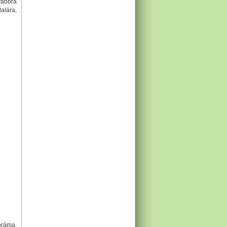
vábbra
alára,
oráma,