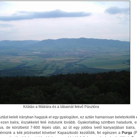
Kilátás a Mátrára és a lábainál fekvő Pásztóra
 tisztást keleti irányban hagyjuk el egy gyalogúton, ez aztán hamarosan beletorkollik 
a, ezen balra, északkelet felé indulunk tovább. Gyakorlatilag szintben haladunk, 
va, de körülbelül 7-800 lépés után, az út egy jobbra ívelő kanyarjában balra,
 térnünk a kék jelzéseket követve! Kapaszkodó kezdődik, fel egészen a
Purga
(P