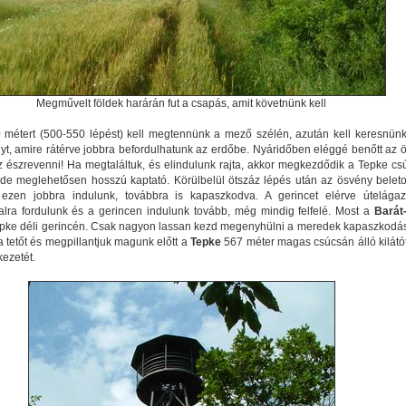
Megművelt földek harárán fut a csapás, amit követnünk kell
0 métert (500-550 lépést) kell megtennünk a mező szélén, azután kell keresnünk
t, amire rátérve jobbra befordulhatunk az erdőbe. Nyáridőben eléggé benőtt az 
 észrevenni! Ha megtaláltuk, és elindulunk rajta, akkor megkezdődik a Tepke cs
de meglehetősen hosszú kaptató. Körülbelül ötszáz lépés után az ösvény beletor
 ezen jobbra indulunk, továbbra is kapaszkodva. A gerincet elérve útelága
balra fordulunk és a gerincen indulunk tovább, még mindig felfelé. Most a
Barát
epke déli gerincén. Csak nagyon lassan kezd megenyhülni a meredek kapaszkodás
a tetőt és megpillantjuk magunk előtt a
Tepke
567 méter magas csúcsán álló kilátó
ezetét.