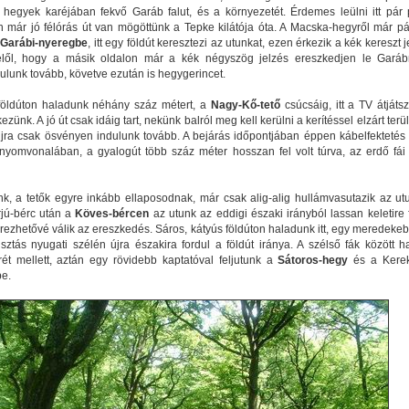
a hegyek karéjában fekvő Garáb falut, és a környezetét. Érdemes leülni itt pár 
n már jó félórás út van mögöttünk a Tepke kilátója óta. A Macska-hegyről már pá
a
Garábi-nyeregbe
, itt egy földút keresztezi az utunkat, ezen érkezik a kék kereszt 
elől, hogy a másik oldalon már a kék négyszög jelzés ereszkedjen le Garáb
lunk tovább, követve ezután is hegygerincet.
 földúton haladunk néhány száz métert, a
Nagy-Kő-tető
csúcsáig, itt a TV átjáts
ezünk. A jó út csak idáig tart, nekünk balról meg kell kerülni a kerítéssel elzárt terül
újra csak ösvényen indulunk tovább. A bejárás időpontjában éppen kábelfektetés f
nyomvonalában, a gyalogút több száz méter hosszan fel volt túrva, az erdő fái 
k, a tetők egyre inkább ellaposodnak, már csak alig-alig hullámvasutazik az ut
rjú-bérc után a
Köves-bércen
az utunk az eddigi északi irányból lassan keletire 
rezhetővé válik az ereszkedés. Sáros, kátyús földúton haladunk itt, egy meredekebb
isztás nyugati szélén újra északira fordul a földút iránya. A szélső fák között h
ét mellett, aztán egy rövidebb kaptatóval feljutunk a
Sátoros-hegy
és a Kerek
be.