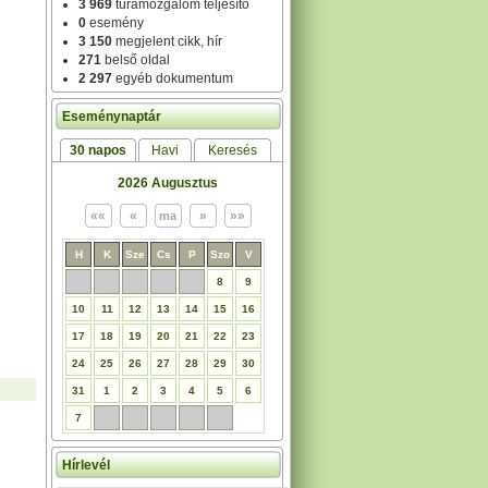
3 969
túramozgalom teljesítő
0
esemény
3 150
megjelent cikk, hír
271
belső oldal
2 297
egyéb dokumentum
Eseménynaptár
30 napos
Havi
Keresés
2026 Augusztus
H
K
Sze
Cs
P
Szo
V
8
9
10
11
12
13
14
15
16
17
18
19
20
21
22
23
24
25
26
27
28
29
30
31
1
2
3
4
5
6
7
Hírlevél