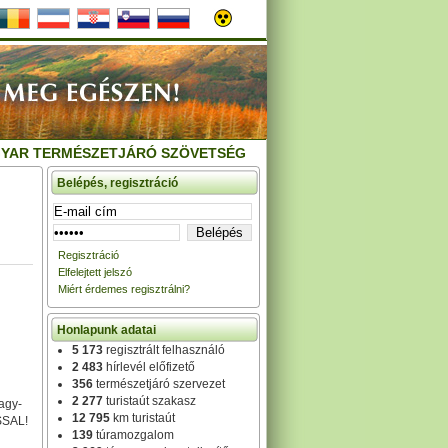
YAR TERMÉSZETJÁRÓ SZÖVETSÉG
Belépés, regisztráció
Regisztráció
Elfelejtett jelszó
Miért érdemes regisztrálni?
Honlapunk adatai
5 173
regisztrált felhasználó
2 483
hírlevél előfizető
356
természetjáró szervezet
2 277
turistaút szakasz
agy-
12 795
km turistaút
SSAL!
139
túramozgalom