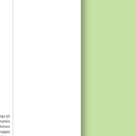
egy jól
enyhén
 köves
ugga)