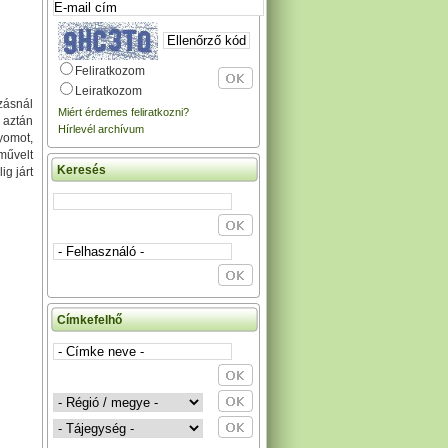
Feliratkozom
Leiratkozom
zásnál
Miért érdemes feliratkozni?
 aztán
Hírlevél archívum
yomot,
művelt
Keresés
ig járt
Címkefelhő